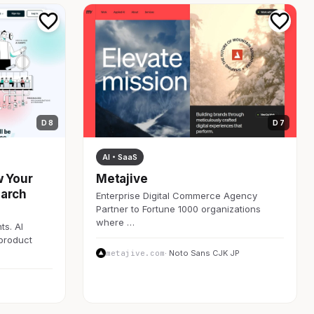
D 8
D 7
AI・SaaS
w Your
Metajive
earch
Enterprise Digital Commerce Agency
Partner to Fortune 1000 organizations
where …
ts. AI
 product
metajive.com
· Noto Sans CJK JP