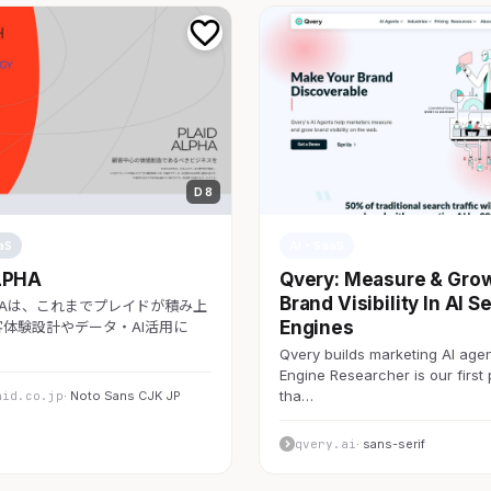
D 8
aS
AI・SaaS
LPHA
Qvery: Measure & Gro
Brand Visibility In AI S
LPHAは、これまでプレイドが積み上
Engines
体験設計やデータ・AI活用に
Qvery builds marketing AI agen
Engine Researcher is our first
tha…
aid.co.jp
· Noto Sans CJK JP
qvery.ai
· sans-serif