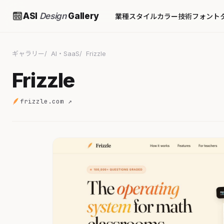
ASI
Design
Gallery
業種
スタイル
カラー
技術
フォント
ギャラリー
AI・SaaS
Frizzle
Frizzle
frizzle.com ↗