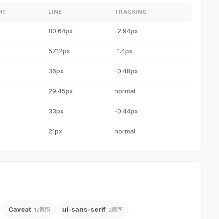
HT
LINE
TRACKING
80.64px
-2.94px
57.12px
-1.4px
36px
-0.48px
29.45px
normal
33px
-0.44px
21px
normal
Caveat
ui-sans-serif
12箇所
2箇所