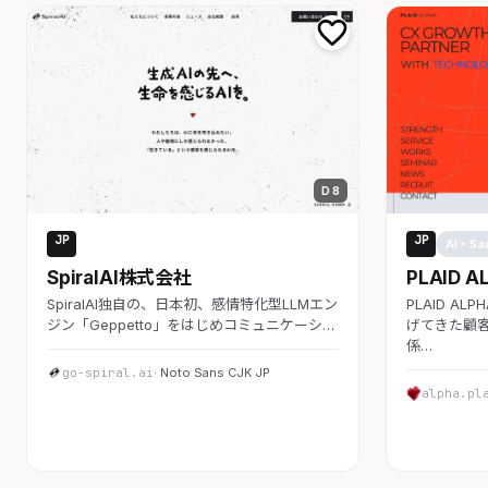
D 8
JP
JP
AI・SaaS
AI・Sa
SpiralAI株式会社
PLAID A
SpiralAI独自の、日本初、感情特化型LLMエン
PLAID A
ジン「Geppetto」をはじめコミュニケーシ…
げてきた顧客
係…
go-spiral.ai
· Noto Sans CJK JP
alpha.pl