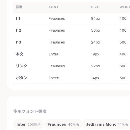
要素
FONT
SIZE
WEIG
h1
84px
400
Fraunces
h2
56px
400
Fraunces
h3
24px
500
Fraunces
本文
19px
400
Inter
リンク
22px
600
Fraunces
ボタン
14px
500
Inter
使用フォント頻度
Inter
Fraunces
JetBrains Mono
209箇所
40箇所
14箇所