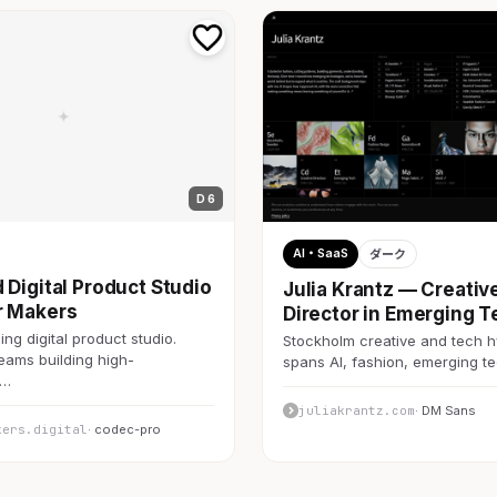
D 6
AI・SaaS
ダーク
 Digital Product Studio
Julia Krantz — Creativ
r Makers
Director in Emerging T
ng digital product studio.
Stockholm creative and tech h
teams building high-
spans AI, fashion, emerging 
c…
juliakrantz.com
· DM Sans
kers.digital
· codec-pro