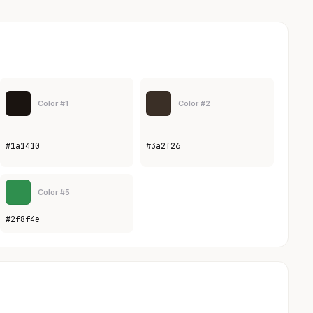
Color #1
Color #2
#1a1410
#3a2f26
Color #5
#2f8f4e