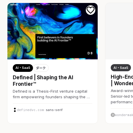
D 8
AI・SaaS
AI・SaaS
ダーク
High-End
Defined | Shaping the AI
| Wonde
Frontier™
Award-winni
Defined is a Thesis-First venture capital
Senior-led 
firm empowering founders shaping the …
performan
definedvc.com
· sans-serif
wonderma