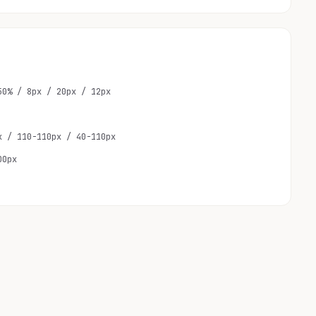
50% / 8px / 20px / 12px
x / 110-110px / 40-110px
00px