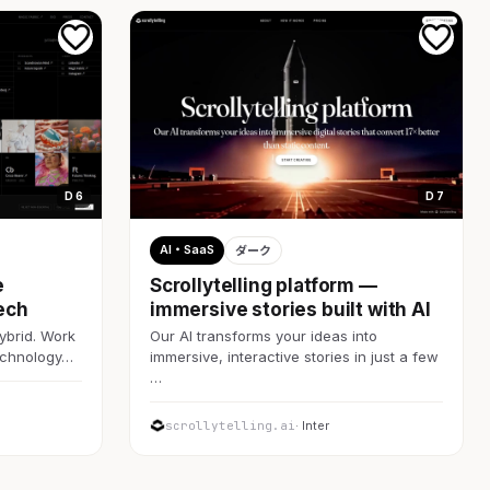
D 6
D 7
AI・SaaS
ダーク
e
Scrollytelling platform —
ech
immersive stories built with AI
ybrid. Work
Our AI transforms your ideas into
technology…
immersive, interactive stories in just a few
…
scrollytelling.ai
· Inter