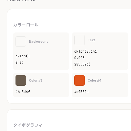
カラーロール
Text
Background
oklch(0.141
oklch(1
0.005
0 0)
285.823)
Color #3
Color #4
#6b5d4f
#e0531a
タイポグラフィ