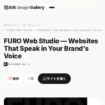
ASI
Design
Gallery
ギャラリー
コーポレート
FURO Web Studio — Websites That Speak in Your Brand's Voice
FURO Web Studio — Websites
That Speak in Your Brand's
Voice
furoweb.eu ↗
保存
♡
0
サイトを開く