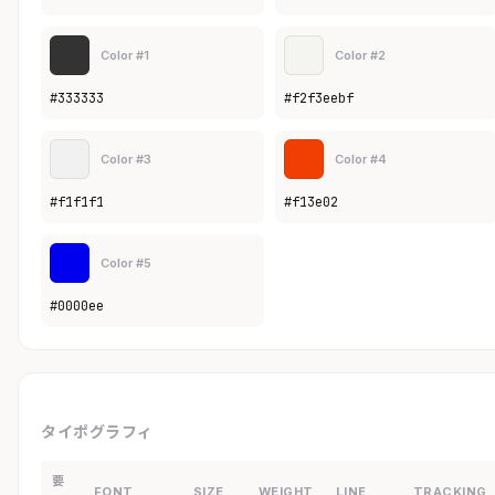
Color #1
Color #2
#333333
#f2f3eebf
Color #3
Color #4
#f1f1f1
#f13e02
Color #5
#0000ee
タイポグラフィ
要
FONT
SIZE
WEIGHT
LINE
TRACKING