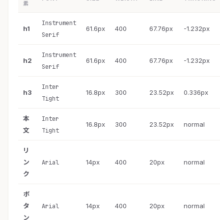
素
Instrument
h1
61.6px
400
67.76px
-1.232px
Serif
Instrument
h2
61.6px
400
67.76px
-1.232px
Serif
Inter
h3
16.8px
300
23.52px
0.336px
Tight
本
Inter
16.8px
300
23.52px
normal
文
Tight
リ
ン
14px
400
20px
normal
Arial
ク
ボ
タ
14px
400
20px
normal
Arial
ン