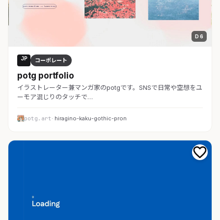
D 6
JP
コーポレート
potg portfolio
イラストレーター兼マンガ家のpotgです。SNSで日常や空想をユ
ーモア混じりのタッチで…
potg.art
· hiragino-kaku-gothic-pron