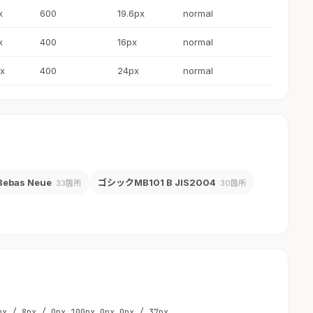
x
600
19.6px
normal
x
400
16px
normal
x
400
24px
normal
Bebas Neue
ゴシックMB101 B JIS2004
33箇所
30箇所
px / 8px / 0px 100px 0px 0px / 37px