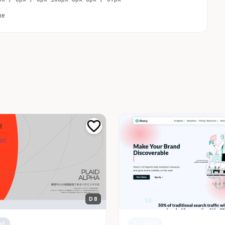
ne
D 8
aS
AI・SaaS