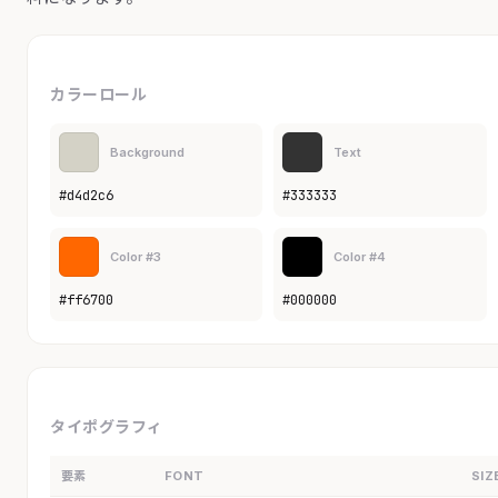
カラーロール
Background
Text
#d4d2c6
#333333
Color #3
Color #4
#ff6700
#000000
タイポグラフィ
要素
FONT
SIZ