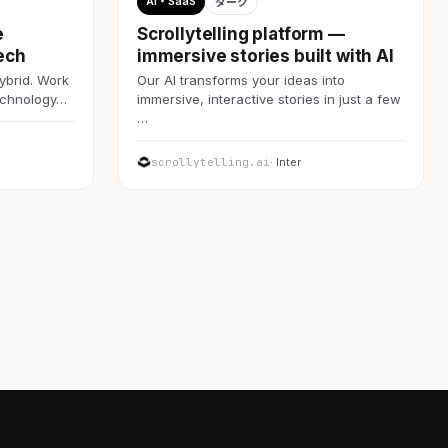
AI・SaaS
ダーク
e
Scrollytelling platform —
ech
immersive stories built with AI
ybrid. Work
Our AI transforms your ideas into
technology…
immersive, interactive stories in just a few
…
scrollytelling.ai
· Inter