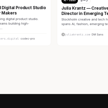
AI・SaaS
ダーク
 Digital Product Studio
Julia Krantz — Creativ
r Makers
Director in Emerging T
ng digital product studio.
Stockholm creative and tech h
teams building high-
spans AI, fashion, emerging 
c…
juliakrantz.com
· DM Sans
kers.digital
· codec-pro