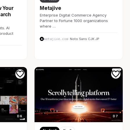
w Your
Metajive
earch
Enterprise Digital Commerce Agency
Partner to Fortune 1000 organizations
where …
ts. AI
 product
metajive.com
· Noto Sans CJK JP
D 6
D 7