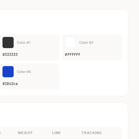
Color #1
Color #2
#333333
#ffffff
Color #5
#1842ca
E
WEIGHT
LINE
TRACKING