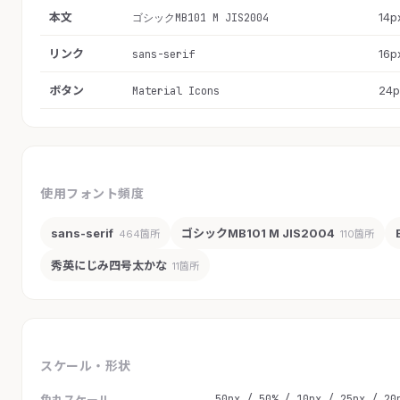
本文
14p
ゴシックMB101 M JIS2004
リンク
16p
sans-serif
ボタン
24p
Material Icons
使用フォント頻度
sans-serif
ゴシックMB101 M JIS2004
464箇所
110箇所
秀英にじみ四号太かな
11箇所
スケール・形状
50px / 50% / 10px / 25px / 20
角丸スケール