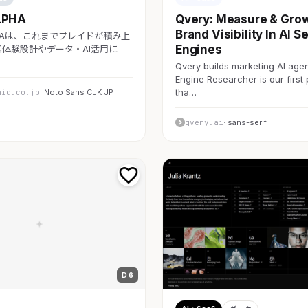
LPHA
Qvery: Measure & Gro
Brand Visibility In AI S
LPHAは、これまでプレイドが積み上
Engines
体験設計やデータ・AI活用に
Qvery builds marketing AI agen
Engine Researcher is our first
tha…
aid.co.jp
· Noto Sans CJK JP
qvery.ai
· sans-serif
D 6