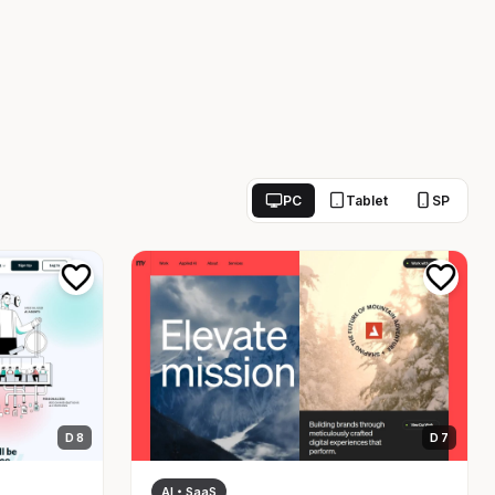
PC
Tablet
SP
D 8
D 7
AI・SaaS