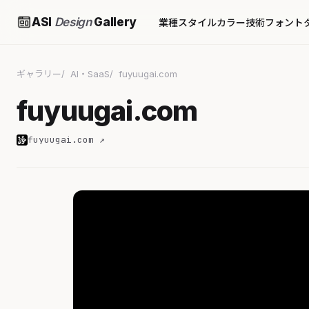
ASI
Design
Gallery
業種
スタイル
カラー
技術
フォント
ギャラリー
AI・SaaS
fuyuugai.com
fuyuugai.com
fuyuugai.com ↗