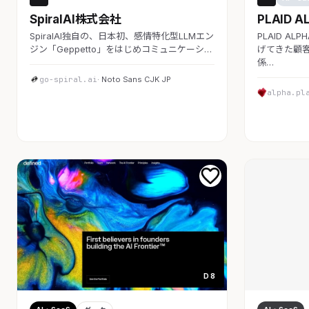
SpiralAI株式会社
PLAID A
SpiralAI独自の、日本初、感情特化型LLMエン
PLAID A
ジン「Geppetto」をはじめコミュニケーシ…
げてきた顧客
係…
go-spiral.ai
· Noto Sans CJK JP
alpha.pl
D 8