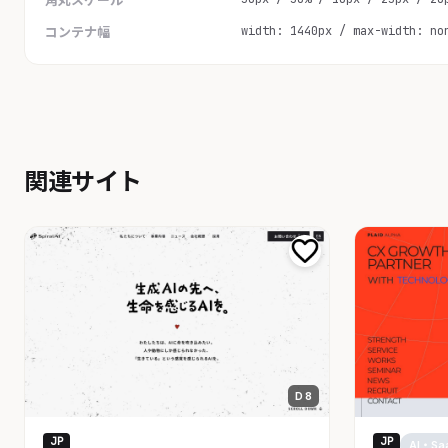
width: 1440px / max-width: no
コンテナ幅
関連サイト
D 8
JP
JP
AI・SaaS
AI・Sa