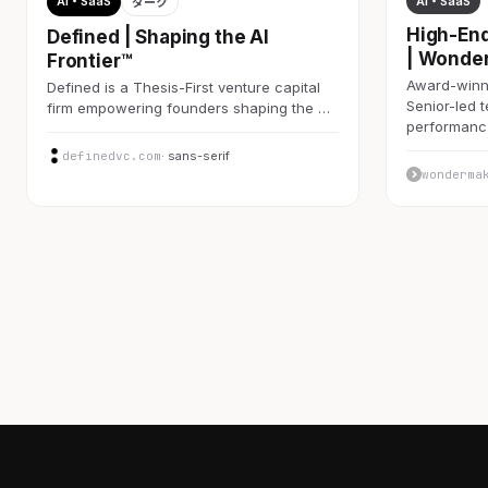
AI・SaaS
AI・SaaS
ダーク
High-End
Defined | Shaping the AI
| Wonde
Frontier™
Award-winni
Defined is a Thesis-First venture capital
Senior-led 
firm empowering founders shaping the …
performan
definedvc.com
· sans-serif
wonderma