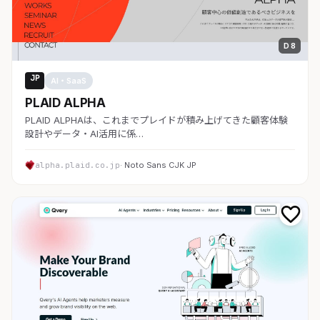
D 8
JP
AI・SaaS
PLAID ALPHA
PLAID ALPHAは、これまでプレイドが積み上げてきた顧客体験
設計やデータ・AI活用に係…
alpha.plaid.co.jp
· Noto Sans CJK JP