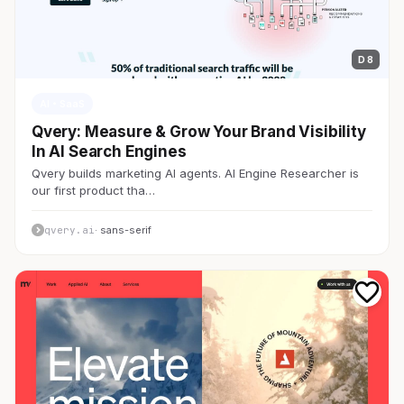
D 8
AI・SaaS
Qvery: Measure & Grow Your Brand Visibility
In AI Search Engines
Qvery builds marketing AI agents. AI Engine Researcher is
our first product tha…
qvery.ai
· sans-serif