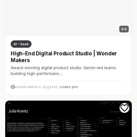
D 6
AI・SaaS
High-End Digital Product Studio | Wonder
Makers
Award-winning digital product studio. Senior-led teams
building high-performanc…
wondermakers.digital
· codec-pro