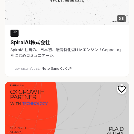
D 8
JP
AI・SaaS
SpiralAI株式会社
SpiralAI独自の、日本初、感情特化型LLMエンジン「Geppetto」
をはじめコミュニケーシ…
go-spiral.ai
· Noto Sans CJK JP