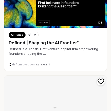
D 8
AI・SaaS
ダーク
Defined | Shaping the AI Frontier™
Defined is a Thesis-First venture capital firm empowering
founders shaping the …
definedvc.com
· sans-serif