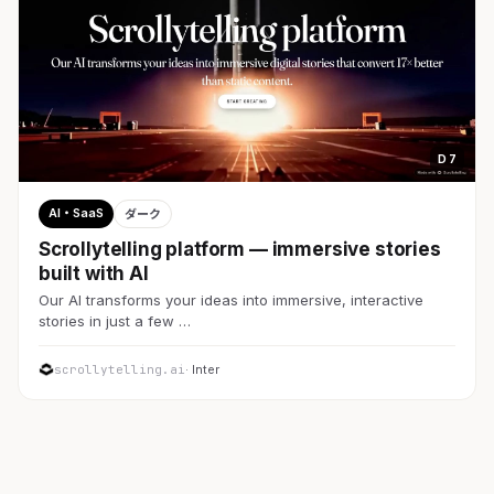
D 7
AI・SaaS
ダーク
Scrollytelling platform — immersive stories
built with AI
Our AI transforms your ideas into immersive, interactive
stories in just a few …
scrollytelling.ai
· Inter