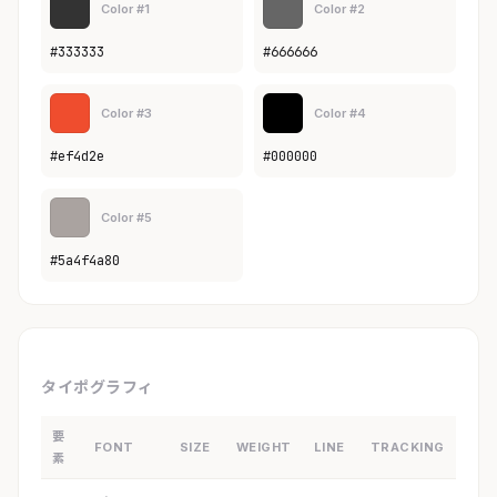
Color #1
Color #2
#333333
#666666
Color #3
Color #4
#ef4d2e
#000000
Color #5
#5a4f4a80
タイポグラフィ
要
FONT
SIZE
WEIGHT
LINE
TRACKING
素