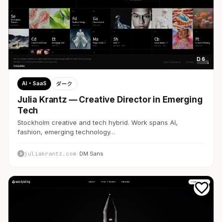
D 6
AI・SaaS
ダーク
Julia Krantz — Creative Director in Emerging
Tech
Stockholm creative and tech hybrid. Work spans AI,
fashion, emerging technology…
juliakrantz.com
· DM Sans