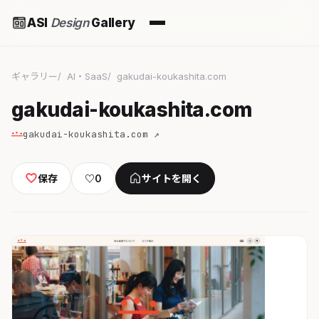
ASI
Design
Gallery
ギャラリー
AI・SaaS
gakudai-koukashita.com
gakudai-koukashita.com
gakudai-koukashita.com ↗
保存
♡
0
サイトを開く