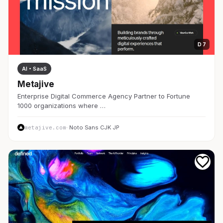
D 7
AI・SaaS
Metajive
Enterprise Digital Commerce Agency Partner to Fortune
1000 organizations where …
metajive.com
· Noto Sans CJK JP