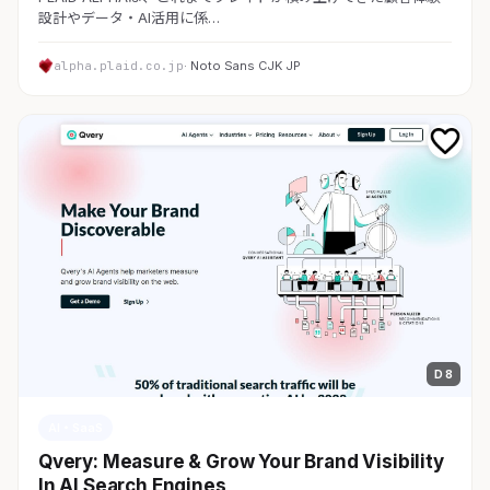
設計やデータ・AI活用に係…
alpha.plaid.co.jp
· Noto Sans CJK JP
D 8
AI・SaaS
Qvery: Measure & Grow Your Brand Visibility
In AI Search Engines