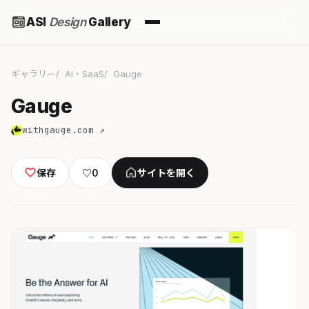
ASI
Design
Gallery
ギャラリー
AI・SaaS
Gauge
Gauge
withgauge.com ↗
保存
♡
0
サイトを開く