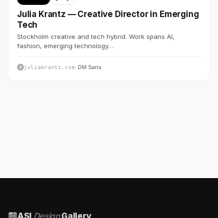
Julia Krantz — Creative Director in Emerging
Tech
Stockholm creative and tech hybrid. Work spans AI,
fashion, emerging technology…
juliakrantz.com
· DM Sans
ASI
Design
Gallery