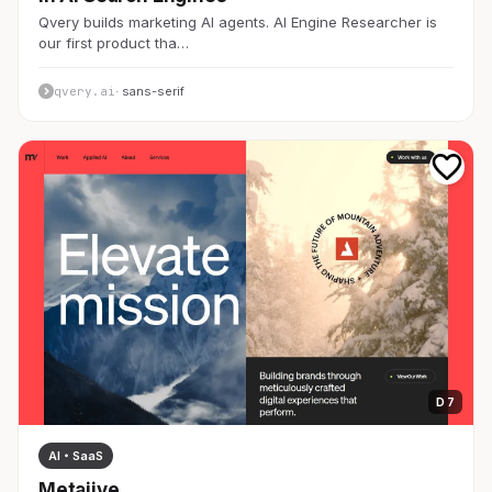
Qvery builds marketing AI agents. AI Engine Researcher is
our first product tha…
qvery.ai
· sans-serif
D 7
AI・SaaS
Metajive