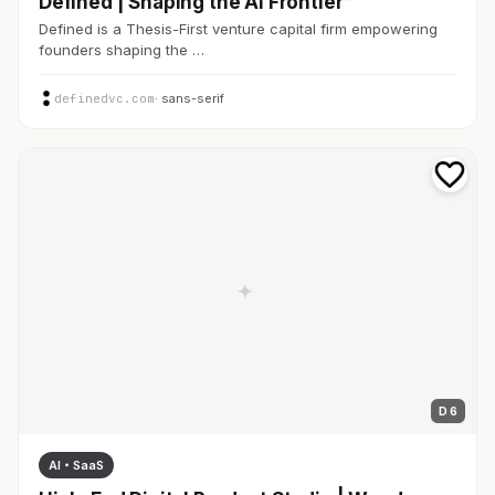
Defined | Shaping the AI Frontier™
Defined is a Thesis-First venture capital firm empowering
founders shaping the …
definedvc.com
· sans-serif
D 6
AI・SaaS