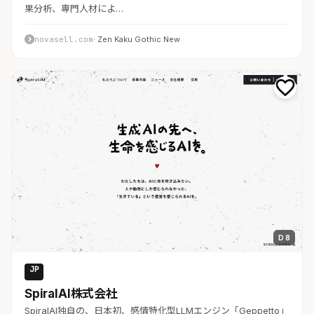
果分析、専門人材によ…
novasell.com
· Zen Kaku Gothic New
D 8
JP
AI・SaaS
SpiralAI株式会社
SpiralAI独自の、日本初、感情特化型LLMエンジン「Geppetto」