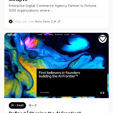
Enterprise Digital Commerce Agency Partner to Fortune
1000 organizations where …
metajive.com
· Noto Sans CJK JP
D 8
AI・SaaS
ダーク