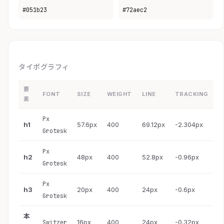
#051b23
#72aec2
タイポグラフィ
要
FONT
SIZE
WEIGHT
LINE
TRACKING
素
Px
h1
57.6px
400
69.12px
-2.304px
Grotesk
Px
h2
48px
400
52.8px
-0.96px
Grotesk
Px
h3
20px
400
24px
-0.6px
Grotesk
本
16px
400
24px
-0.32px
Switzer