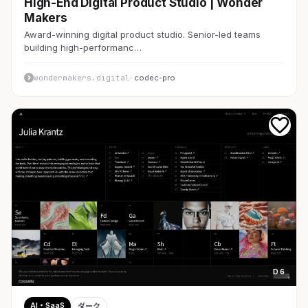
High-End Digital Product Studio | Wonder
Makers
Award-winning digital product studio. Senior-led teams
building high-performanc…
wondermakers.digital
· codec-pro
D 6
AI・SaaS
ダーク