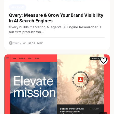
AI・SaaS
Qvery: Measure & Grow Your Brand Visibility
In AI Search Engines
Qvery builds marketing AI agents. AI Engine Researcher is
our first product tha…
qvery.ai
· sans-serif