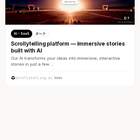
D 7
AI・SaaS
ダーク
Scrollytelling platform — immersive stories
built with AI
Our AI transforms your ideas into immersive, interactive
stories in just a few …
scrollytelling.ai
· Inter