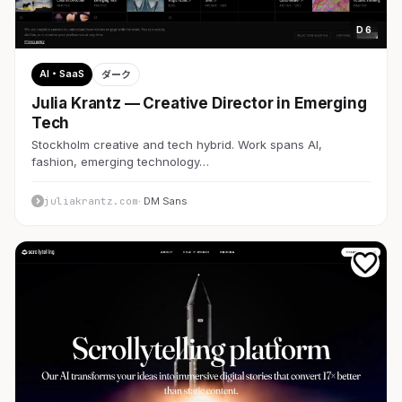
D 6
AI・SaaS
ダーク
Julia Krantz — Creative Director in Emerging
Tech
Stockholm creative and tech hybrid. Work spans AI,
fashion, emerging technology…
juliakrantz.com
· DM Sans