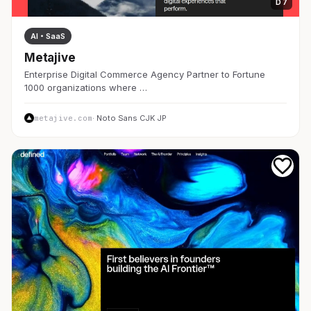
D 7
AI・SaaS
Metajive
Enterprise Digital Commerce Agency Partner to Fortune
1000 organizations where …
metajive.com
· Noto Sans CJK JP