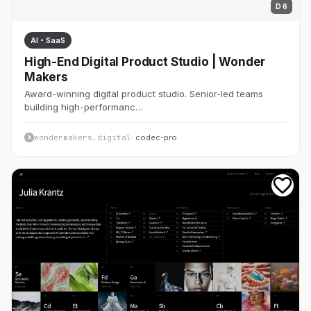
D 6
AI・SaaS
High-End Digital Product Studio | Wonder
Makers
Award-winning digital product studio. Senior-led teams
building high-performanc…
wondermakers.digital
· codec-pro