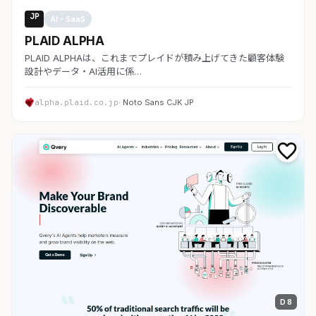
JP
AI・SaaS
PLAID ALPHA
PLAID ALPHAは、これまでプレイドが積み上げてきた顧客体験
設計やデータ・AI活用に係…
alpha.plaid.co.jp
· Noto Sans CJK JP
D 8