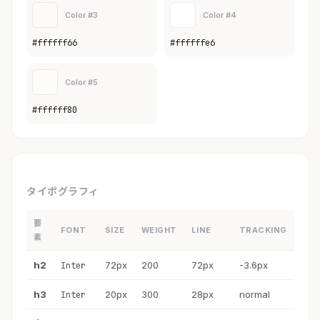
Color #3
Color #4
#ffffff66
#ffffffe6
Color #5
#ffffff80
タイポグラフィ
要
FONT
SIZE
WEIGHT
LINE
TRACKING
素
h2
72px
200
72px
-3.6px
Inter
h3
20px
300
28px
normal
Inter