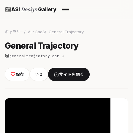
ASI
Design
Gallery
ギャラリー
AI・SaaS
General Trajectory
General Trajectory
generaltrajectory.com ↗
保存
♡
0
サイトを開く