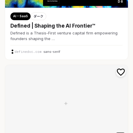
D 8
AI・SaaS
ダーク
Defined | Shaping the AI Frontier™
Defined is a Thesis-First venture capital firm empowering
founders shaping the …
definedvc.com
· sans-serif