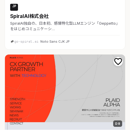
JP
AI・SaaS
SpiralAI株式会社
SpiralAI独自の、日本初、感情特化型LLMエンジン「Geppetto」
をはじめコミュニケーシ…
go-spiral.ai
· Noto Sans CJK JP
D 8