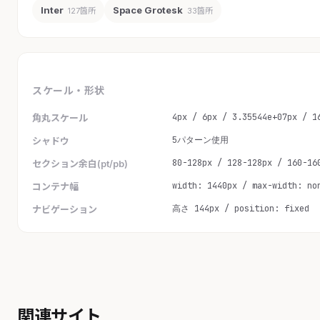
Inter
Space Grotesk
127箇所
33箇所
スケール・形状
4px / 6px / 3.35544e+07px / 1
角丸スケール
5パターン使用
シャドウ
80-128px / 128-128px / 160-16
セクション余白(pt/pb)
width: 1440px / max-width: no
コンテナ幅
高さ 144px / position: fixed
ナビゲーション
関連サイト