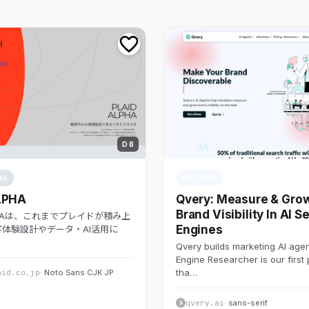
D 8
aS
AI・SaaS
LPHA
Qvery: Measure & Gro
Brand Visibility In AI S
LPHAは、これまでプレイドが積み上
Engines
体験設計やデータ・AI活用に
Qvery builds marketing AI agen
Engine Researcher is our first
tha…
aid.co.jp
· Noto Sans CJK JP
qvery.ai
· sans-serif