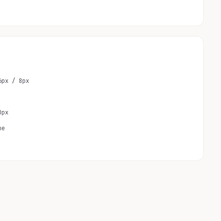
6px / 8px
0px
ne