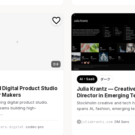
D 6
AI・SaaS
ダーク
 Digital Product Studio
Julia Krantz — Creativ
r Makers
Director in Emerging T
ng digital product studio.
Stockholm creative and tech h
teams building high-
spans AI, fashion, emerging 
c…
juliakrantz.com
· DM Sans
kers.digital
· codec-pro