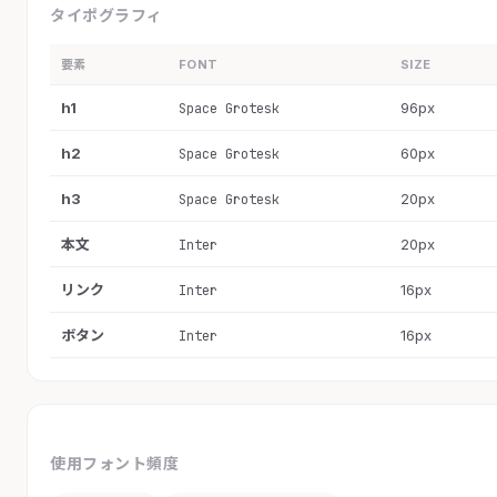
タイポグラフィ
要素
FONT
SIZE
h1
96px
Space Grotesk
h2
60px
Space Grotesk
h3
20px
Space Grotesk
本文
20px
Inter
リンク
16px
Inter
ボタン
16px
Inter
使用フォント頻度