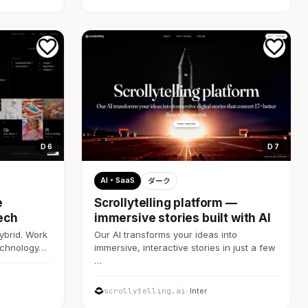
D 6
D 7
AI・SaaS
ダーク
e
Scrollytelling platform —
ech
immersive stories built with AI
ybrid. Work
Our AI transforms your ideas into
technology…
immersive, interactive stories in just a few
…
scrollytelling.ai
· Inter