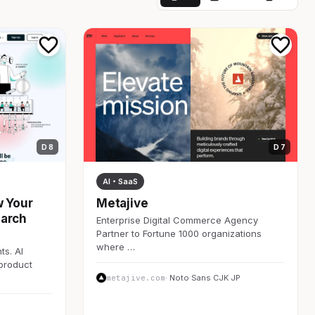
D 8
D 7
AI・SaaS
w Your
Metajive
earch
Enterprise Digital Commerce Agency
Partner to Fortune 1000 organizations
where …
ts. AI
 product
metajive.com
· Noto Sans CJK JP