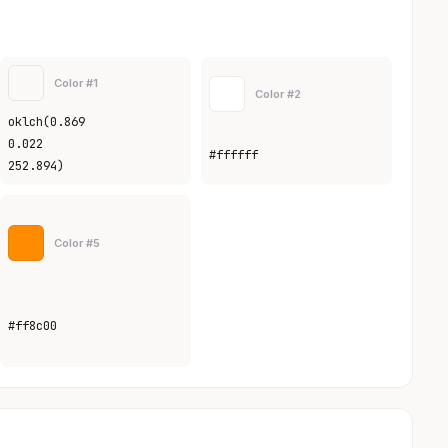
Color #1
Color #2
oklch(0.869
0.022
#ffffff
252.894)
Color #5
#ff8c00