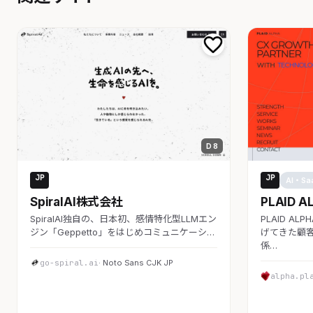
D 8
JP
JP
AI・SaaS
AI・Sa
SpiralAI株式会社
PLAID A
SpiralAI独自の、日本初、感情特化型LLMエン
PLAID A
ジン「Geppetto」をはじめコミュニケーシ…
げてきた顧客
係…
go-spiral.ai
· Noto Sans CJK JP
alpha.pl