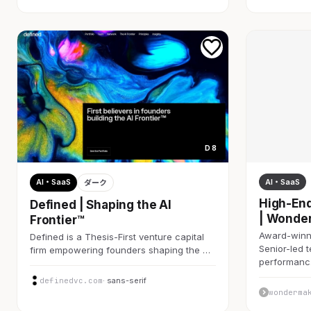
D 8
AI・SaaS
AI・SaaS
ダーク
High-End
Defined | Shaping the AI
| Wonde
Frontier™
Award-winni
Defined is a Thesis-First venture capital
Senior-led 
firm empowering founders shaping the …
performan
definedvc.com
· sans-serif
wonderma