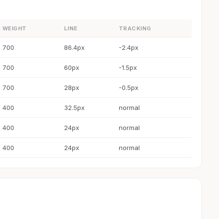
WEIGHT
LINE
TRACKING
700
86.4px
-2.4px
700
60px
-1.5px
700
28px
-0.5px
400
32.5px
normal
400
24px
normal
400
24px
normal