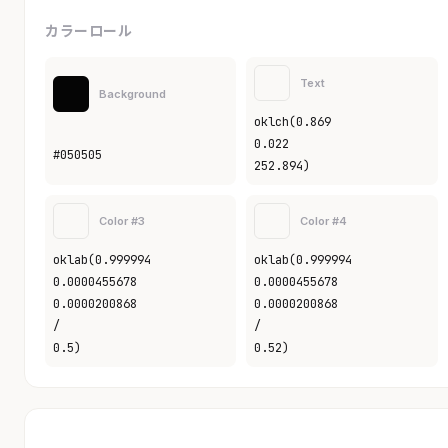
カラーロール
Text
Background
oklch(0.869
0.022
#050505
252.894)
Color #3
Color #4
oklab(0.999994
oklab(0.999994
0.0000455678
0.0000455678
0.0000200868
0.0000200868
/
/
0.5)
0.52)