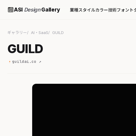
ASI
Design
Gallery
業種
スタイル
カラー
技術
フォント
ギャラリー
AI・SaaS
GUILD
GUILD
guildai.co ↗