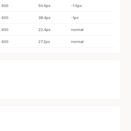
600
50.6px
-1.5px
600
38.4px
-1px
400
22.4px
normal
600
27.2px
normal