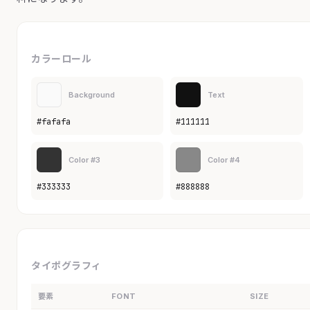
カラーロール
Background
Text
#fafafa
#111111
Color #3
Color #4
#333333
#888888
タイポグラフィ
要素
FONT
SIZE