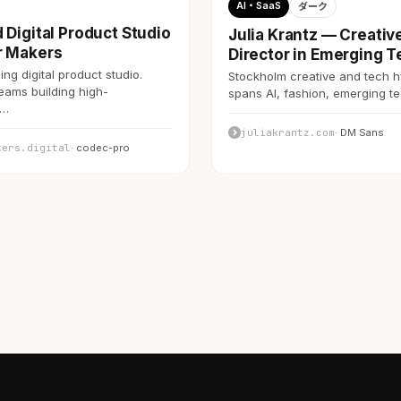
AI・SaaS
ダーク
 Digital Product Studio
Julia Krantz — Creativ
r Makers
Director in Emerging T
ng digital product studio.
Stockholm creative and tech h
teams building high-
spans AI, fashion, emerging 
c…
juliakrantz.com
· DM Sans
kers.digital
· codec-pro