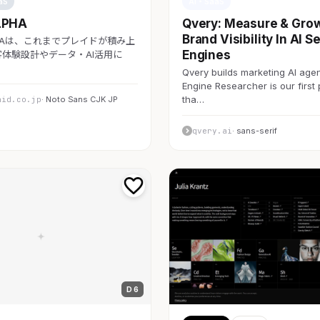
aS
AI・SaaS
LPHA
Qvery: Measure & Gro
Brand Visibility In AI S
LPHAは、これまでプレイドが積み上
Engines
体験設計やデータ・AI活用に
Qvery builds marketing AI agen
Engine Researcher is our first
tha…
aid.co.jp
· Noto Sans CJK JP
qvery.ai
· sans-serif
D 6