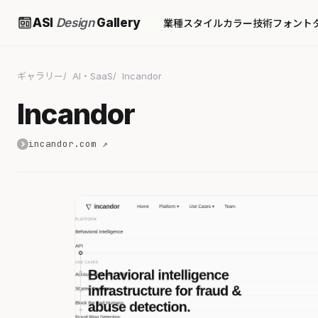
ASI
Design
Gallery
業種
スタイル
カラー
技術
フォント
ギャラリー
AI・SaaS
Incandor
Incandor
incandor.com ↗