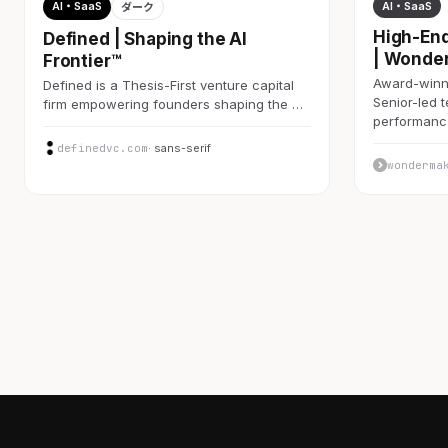
AI・SaaS
AI・SaaS
ダーク
High-End
Defined | Shaping the AI
| Wonde
Frontier™
Award-winni
Defined is a Thesis-First venture capital
Senior-led 
firm empowering founders shaping the …
performan
definedvc.com
· sans-serif
wonderma