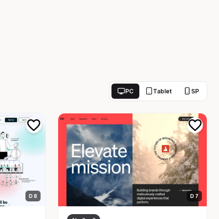
PC
Tablet
SP
D 8
D 7