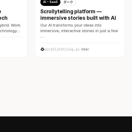
AI・SaaS
ダーク
e
Scrollytelling platform —
ech
immersive stories built with AI
ybrid. Work
Our AI transforms your ideas into
technology…
immersive, interactive stories in just a few
…
scrollytelling.ai
· Inter