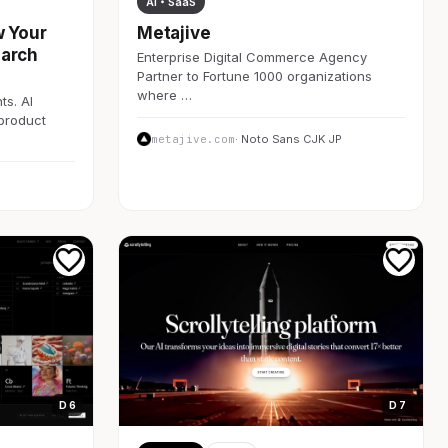
AI・SaaS
w Your
Metajive
earch
Enterprise Digital Commerce Agency
Partner to Fortune 1000 organizations
where …
ts. AI
 product
metajive.com
· Noto Sans CJK JP
D 6
D 7