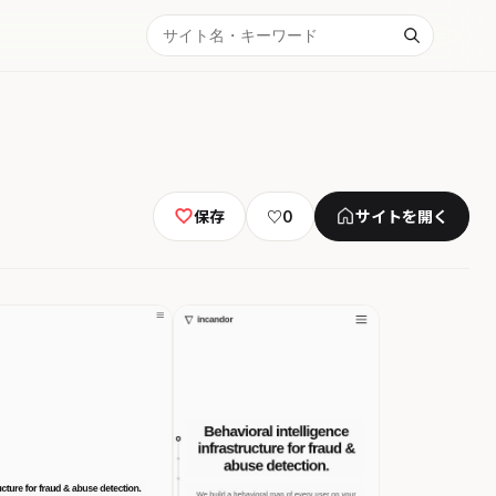
保存
♡
0
サイトを開く