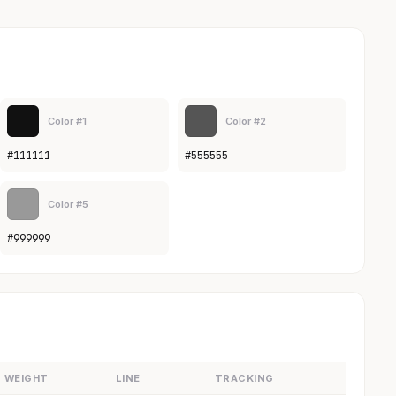
Color #1
Color #2
#111111
#555555
Color #5
#999999
WEIGHT
LINE
TRACKING