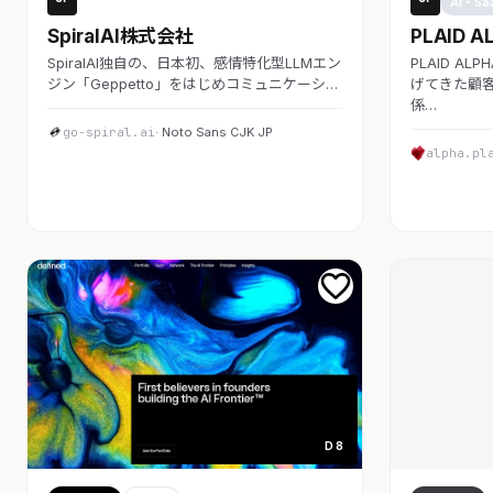
AI・SaaS
AI・Sa
SpiralAI株式会社
PLAID A
SpiralAI独自の、日本初、感情特化型LLMエン
PLAID A
ジン「Geppetto」をはじめコミュニケーシ…
げてきた顧客
係…
go-spiral.ai
· Noto Sans CJK JP
alpha.pl
D 8