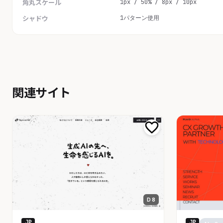
1px / 50% / 8px / 10px
角丸スケール
1パターン使用
シャドウ
関連サイト
D 8
JP
JP