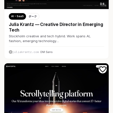
D 6
AI・SaaS
ダーク
Julia Krantz — Creative Director in Emerging
Tech
Stockholm creative and tech hybrid. Work spans AI,
fashion, emerging technology…
juliakrantz.com
· DM Sans