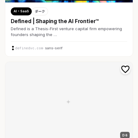
AI・SaaS
ダーク
Defined | Shaping the AI Frontier™
Defined is a Thesis-First venture capital firm empowering
founders shaping the …
definedvc.com
· sans-serif
D 6