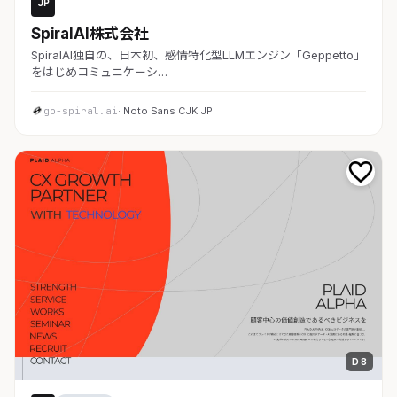
JP
AI・SaaS
SpiralAI株式会社
SpiralAI独自の、日本初、感情特化型LLMエンジン「Geppetto」
をはじめコミュニケーシ…
go-spiral.ai
· Noto Sans CJK JP
D 8