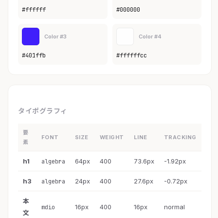
#ffffff
#000000
Color #3
Color #4
#401ffb
#ffffffcc
タイポグラフィ
要
FONT
SIZE
WEIGHT
LINE
TRACKING
素
h1
64px
400
73.6px
-1.92px
algebra
h3
24px
400
27.6px
-0.72px
algebra
本
16px
400
16px
normal
mdio
文