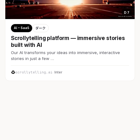
D 7
AI・SaaS
ダーク
Scrollytelling platform — immersive stories
built with AI
Our AI transforms your ideas into immersive, interactive
stories in just a few …
scrollytelling.ai
· Inter