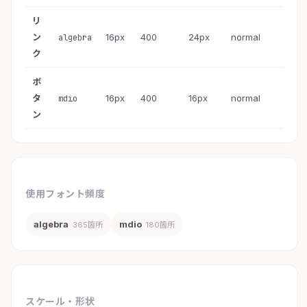
リ
ン
16px
400
24px
normal
algebra
ク
ボ
タ
16px
400
16px
normal
mdio
ン
使用フォント頻度
algebra
mdio
365箇所
180箇所
スケール・形状