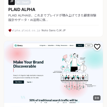
JP
AI・SaaS
PLAID ALPHA
PLAID ALPHAは、これまでプレイドが積み上げてきた顧客体験
設計やデータ・AI活用に係…
alpha.plaid.co.jp
· Noto Sans CJK JP
D 8