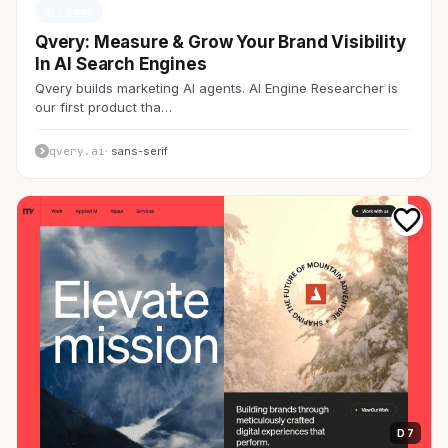
AI・SaaS
Qvery: Measure & Grow Your Brand Visibility
In AI Search Engines
Qvery builds marketing AI agents. AI Engine Researcher is
our first product tha…
qvery.ai
· sans-serif
D 7