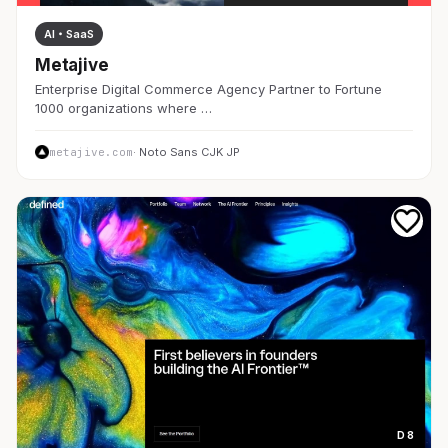
AI・SaaS
Metajive
Enterprise Digital Commerce Agency Partner to Fortune
1000 organizations where …
metajive.com
· Noto Sans CJK JP
D 8