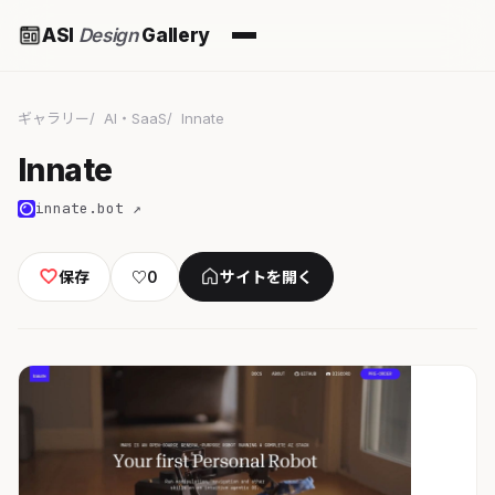
ASI
Design
Gallery
ギャラリー
AI・SaaS
Innate
Innate
innate.bot ↗
保存
♡
0
サイトを開く