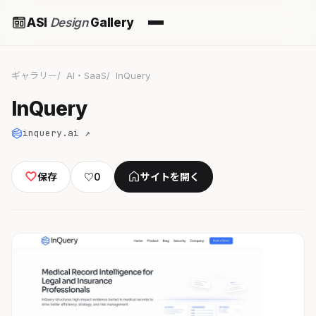
ASI
Design
Gallery
ギャラリー
AI・SaaS
InQuery
InQuery
inquery.ai ↗
保存
♡
0
サイトを開く