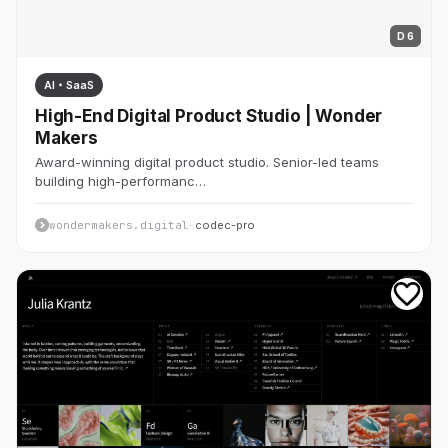
D 6
AI・SaaS
High-End Digital Product Studio | Wonder
Makers
Award-winning digital product studio. Senior-led teams
building high-performanc…
wondermakers.digital
· codec-pro