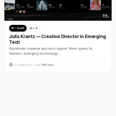
D 6
AI・SaaS
ダーク
Julia Krantz — Creative Director in Emerging
Tech
Stockholm creative and tech hybrid. Work spans AI,
fashion, emerging technology…
juliakrantz.com
· DM Sans