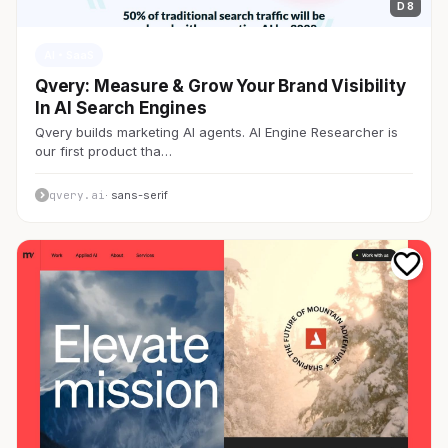
D 8
AI・SaaS
Qvery: Measure & Grow Your Brand Visibility
In AI Search Engines
Qvery builds marketing AI agents. AI Engine Researcher is
our first product tha…
qvery.ai
· sans-serif