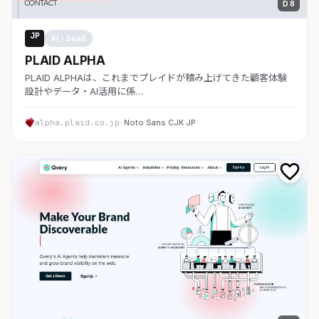
D 8
JP
AI・SaaS
PLAID ALPHA
PLAID ALPHAは、これまでプレイドが積み上げてきた顧客体験
設計やデータ・AI活用に係…
alpha.plaid.co.jp
· Noto Sans CJK JP