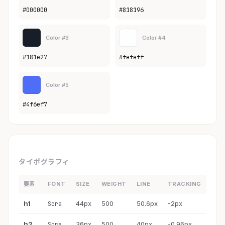
#000000
#818196
Color #3
Color #4
#181e27
#fefeff
Color #5
#4f6ef7
タイポグラフィ
要素
FONT
SIZE
WEIGHT
LINE
TRACKING
h1
44px
500
50.6px
-2px
Sora
h2
36px
500
40px
-0.96px
Sora