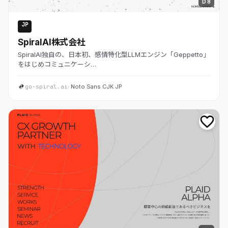
D 8
JP
AI・SaaS
SpiralAI株式会社
SpiralAI独自の、日本初、感情特化型LLMエンジン「Geppetto」
をはじめコミュニケーシ…
go-spiral.ai
· Noto Sans CJK JP