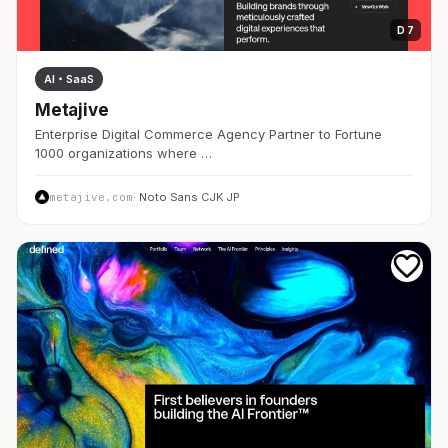
D 7
AI・SaaS
Metajive
Enterprise Digital Commerce Agency Partner to Fortune
1000 organizations where …
metajive.com
· Noto Sans CJK JP