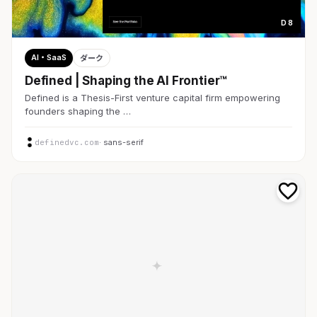
D 8
AI・SaaS
ダーク
Defined | Shaping the AI Frontier™
Defined is a Thesis-First venture capital firm empowering
founders shaping the …
definedvc.com
· sans-serif