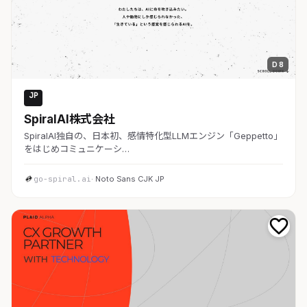
D 8
JP
AI・SaaS
SpiralAI株式会社
SpiralAI独自の、日本初、感情特化型LLMエンジン「Geppetto」
をはじめコミュニケーシ…
go-spiral.ai
· Noto Sans CJK JP