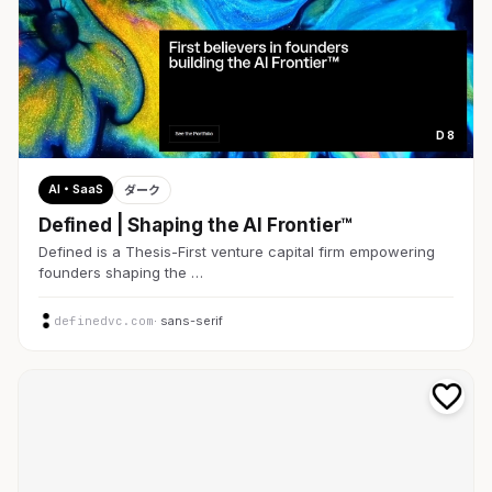
D 8
AI・SaaS
ダーク
Defined | Shaping the AI Frontier™
Defined is a Thesis-First venture capital firm empowering
founders shaping the …
definedvc.com
· sans-serif