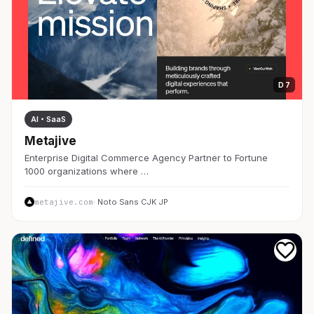
D 7
AI・SaaS
Metajive
Enterprise Digital Commerce Agency Partner to Fortune
1000 organizations where …
metajive.com
· Noto Sans CJK JP