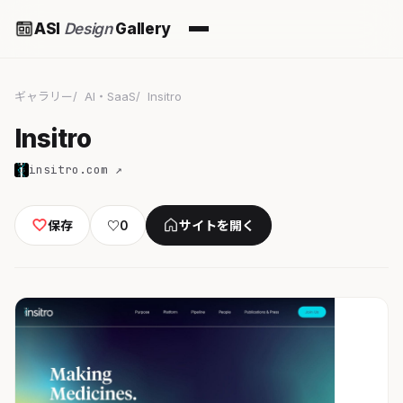
ASI
Design
Gallery
ギャラリー
AI・SaaS
Insitro
Insitro
insitro.com ↗
保存
♡
0
サイトを開く