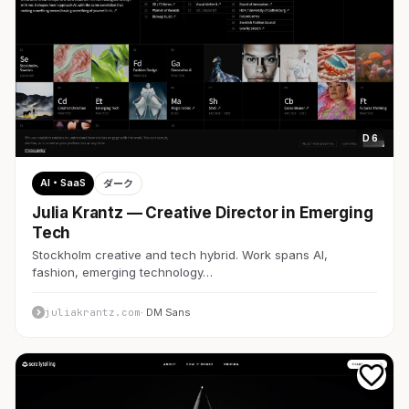
D 6
AI・SaaS
ダーク
Julia Krantz — Creative Director in Emerging
Tech
Stockholm creative and tech hybrid. Work spans AI,
fashion, emerging technology…
juliakrantz.com
· DM Sans