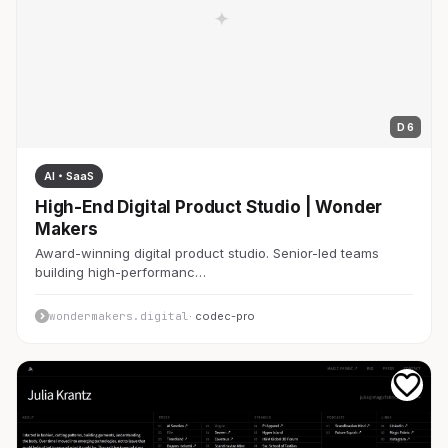
D 6
AI・SaaS
High-End Digital Product Studio | Wonder
Makers
Award-winning digital product studio. Senior-led teams
building high-performanc…
wondermakers.digital
· codec-pro