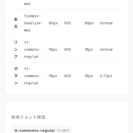
med
tiempos-
本
80px
500
88px
normal
headline-
文
med
リ
tt-
ン
18px
400
18px
normal
commons-
ク
regular
ボ
tt-
タ
18px
400
18px
0.72px
commons-
ン
regular
使用フォント頻度
tt-commons-regular
106箇所