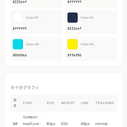
#232e4f
#ffffff
Color #1
Color #2
#ffffff
#232e4f
Color #3
Color #4
#00d9ea
#ffef00
タイポグラフィ
要
FONT
SIZE
WEIGHT
LINE
TRACKING
素
tiempos-
h1
80px
500
88px
normal
headline-