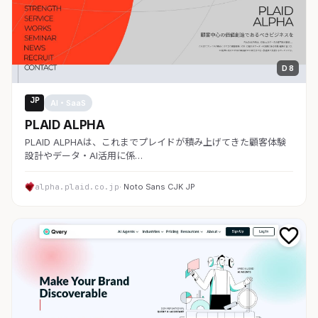
D 8
JP
AI・SaaS
PLAID ALPHA
PLAID ALPHAは、これまでプレイドが積み上げてきた顧客体験
設計やデータ・AI活用に係…
alpha.plaid.co.jp
· Noto Sans CJK JP