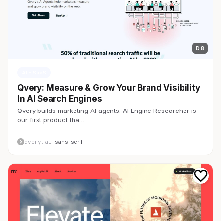
D 8
AI・SaaS
Qvery: Measure & Grow Your Brand Visibility
In AI Search Engines
Qvery builds marketing AI agents. AI Engine Researcher is
our first product tha…
qvery.ai
· sans-serif