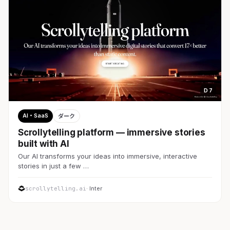
D 7
AI・SaaS
ダーク
Scrollytelling platform — immersive stories
built with AI
Our AI transforms your ideas into immersive, interactive
stories in just a few …
scrollytelling.ai
· Inter