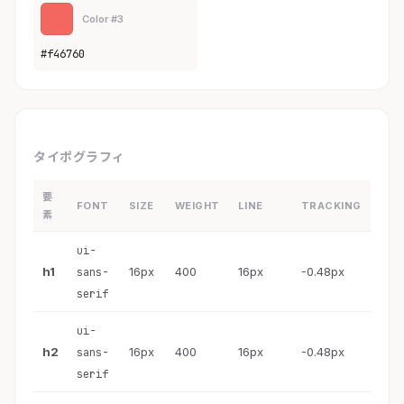
Color #3
#f46760
タイポグラフィ
要
FONT
SIZE
WEIGHT
LINE
TRACKING
素
ui-
h1
16px
400
16px
-0.48px
sans-
serif
ui-
h2
16px
400
16px
-0.48px
sans-
serif