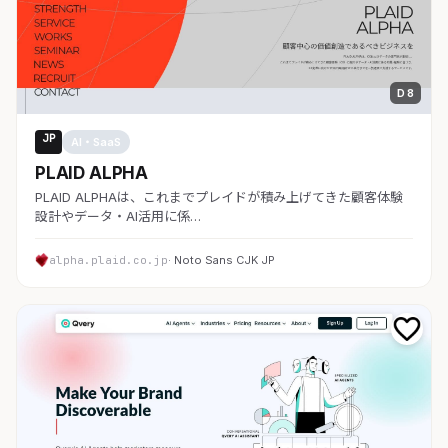
D 8
JP
AI・SaaS
PLAID ALPHA
PLAID ALPHAは、これまでプレイドが積み上げてきた顧客体験
設計やデータ・AI活用に係…
alpha.plaid.co.jp
· Noto Sans CJK JP