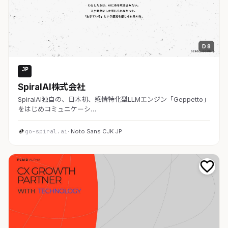
D 8
JP
AI・SaaS
SpiralAI株式会社
SpiralAI独自の、日本初、感情特化型LLMエンジン「Geppetto」
をはじめコミュニケーシ…
go-spiral.ai
· Noto Sans CJK JP