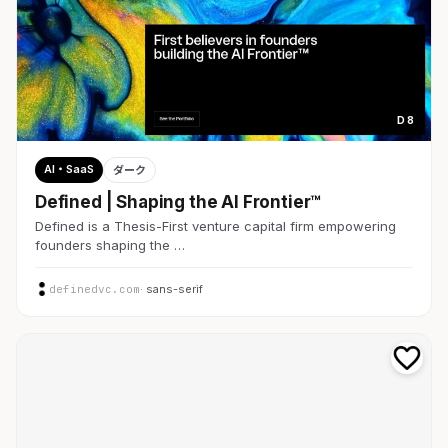
D 8
AI・SaaS
ダーク
Defined | Shaping the AI Frontier™
Defined is a Thesis-First venture capital firm empowering
founders shaping the …
definedvc.com
· sans-serif