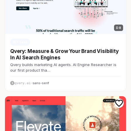
D 8
AI・SaaS
Qvery: Measure & Grow Your Brand Visibility
In AI Search Engines
Qvery builds marketing AI agents. AI Engine Researcher is
our first product tha…
qvery.ai
· sans-serif