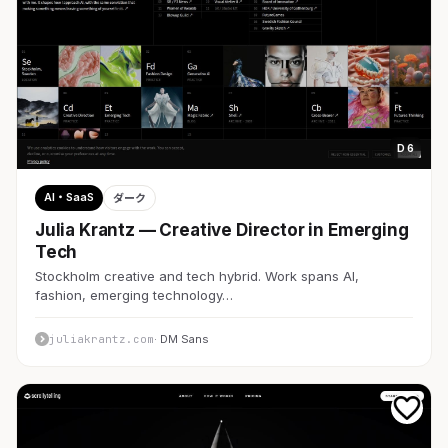
D 6
AI・SaaS
ダーク
Julia Krantz — Creative Director in Emerging
Tech
Stockholm creative and tech hybrid. Work spans AI,
fashion, emerging technology…
juliakrantz.com
· DM Sans