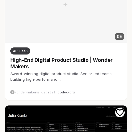
D 6
AI・SaaS
High-End Digital Product Studio | Wonder
Makers
Award-winning digital product studio. Senior-led teams
building high-performanc…
wondermakers.digital
· codec-pro