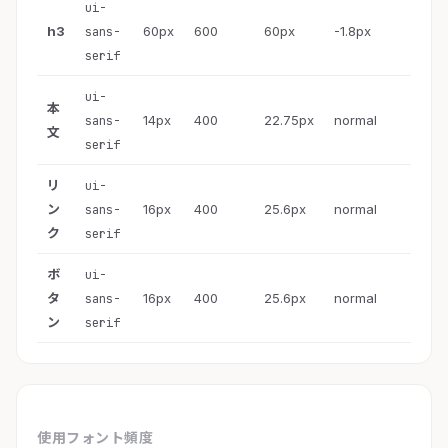
ui-
h3
60px
600
60px
-1.8px
sans-
serif
ui-
本
14px
400
22.75px
normal
sans-
文
serif
リ
ui-
ン
16px
400
25.6px
normal
sans-
ク
serif
ボ
ui-
タ
16px
400
25.6px
normal
sans-
ン
serif
使用フォント頻度