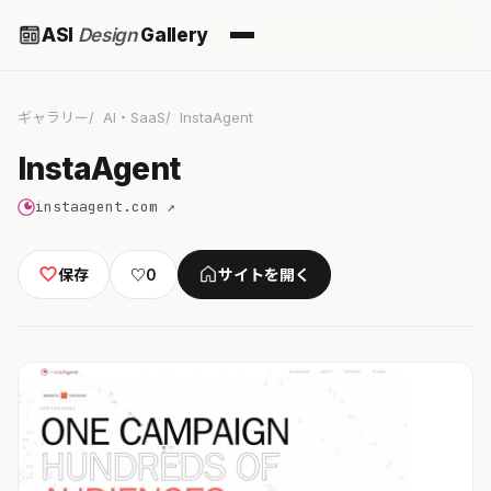
ASI
Design
Gallery
ギャラリー
AI・SaaS
InstaAgent
InstaAgent
instaagent.com ↗
保存
♡
0
サイトを開く