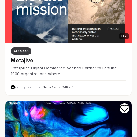
D 7
AI・SaaS
Metajive
Enterprise Digital Commerce Agency Partner to Fortune
1000 organizations where …
metajive.com
· Noto Sans CJK JP