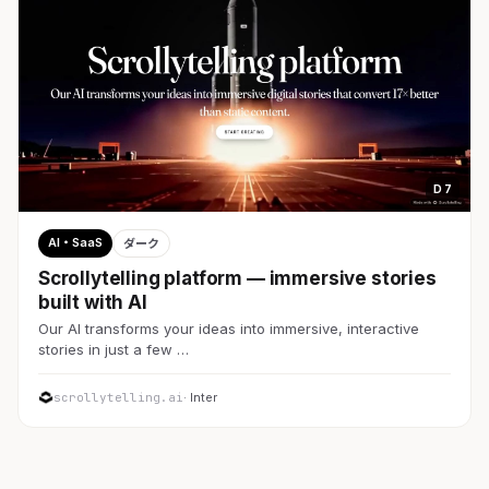
D 7
AI・SaaS
ダーク
Scrollytelling platform — immersive stories
built with AI
Our AI transforms your ideas into immersive, interactive
stories in just a few …
scrollytelling.ai
· Inter