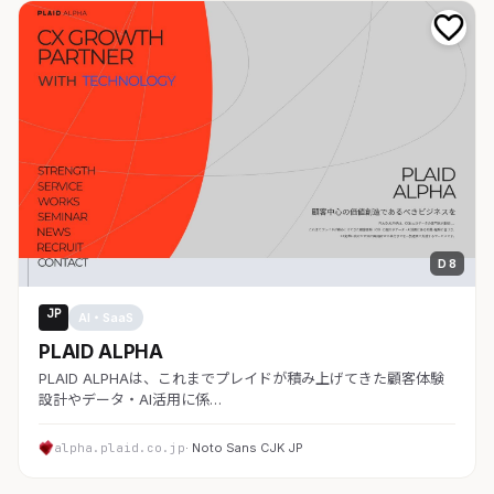
D 8
JP
AI・SaaS
PLAID ALPHA
PLAID ALPHAは、これまでプレイドが積み上げてきた顧客体験
設計やデータ・AI活用に係…
alpha.plaid.co.jp
· Noto Sans CJK JP