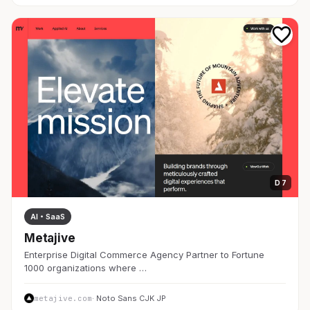
D 7
AI・SaaS
Metajive
Enterprise Digital Commerce Agency Partner to Fortune
1000 organizations where …
metajive.com
· Noto Sans CJK JP