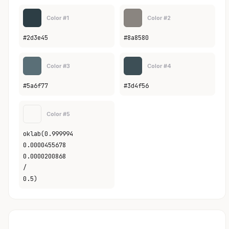
Color #1
Color #2
#2d3e45
#8a8580
Color #3
Color #4
#5a6f77
#3d4f56
Color #5
oklab(0.999994
0.0000455678
0.0000200868
/
0.5)