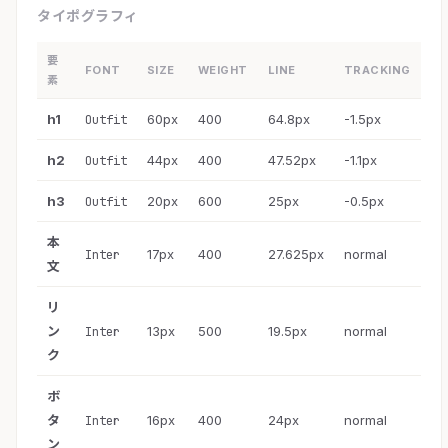
タイポグラフィ
要
FONT
SIZE
WEIGHT
LINE
TRACKING
素
h1
60px
400
64.8px
-1.5px
Outfit
h2
44px
400
47.52px
-1.1px
Outfit
h3
20px
600
25px
-0.5px
Outfit
本
17px
400
27.625px
normal
Inter
文
リ
ン
13px
500
19.5px
normal
Inter
ク
ボ
タ
16px
400
24px
normal
Inter
ン