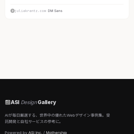
juliakrantz.com
· DM Sans
ASI
Design
Gallery
AIが毎日厳選する、世界中の優れたWebデザイン事例集。受
託開発と自社サービスの参考に。
Powered by
ASI Inc.
/
Mothership