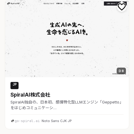
D 8
JP
AI・SaaS
SpiralAI株式会社
SpiralAI独自の、日本初、感情特化型LLMエンジン「Geppetto」
をはじめコミュニケーシ…
go-spiral.ai
· Noto Sans CJK JP