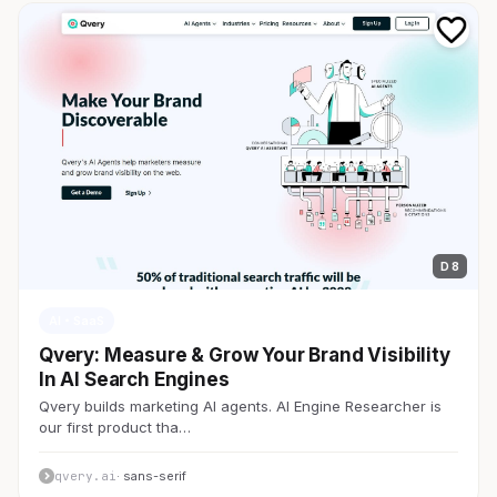
D 8
AI・SaaS
Qvery: Measure & Grow Your Brand Visibility
In AI Search Engines
Qvery builds marketing AI agents. AI Engine Researcher is
our first product tha…
qvery.ai
· sans-serif