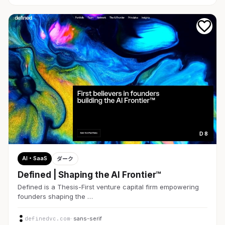
D 8
AI・SaaS
ダーク
Defined | Shaping the AI Frontier™
Defined is a Thesis-First venture capital firm empowering
founders shaping the …
definedvc.com
· sans-serif