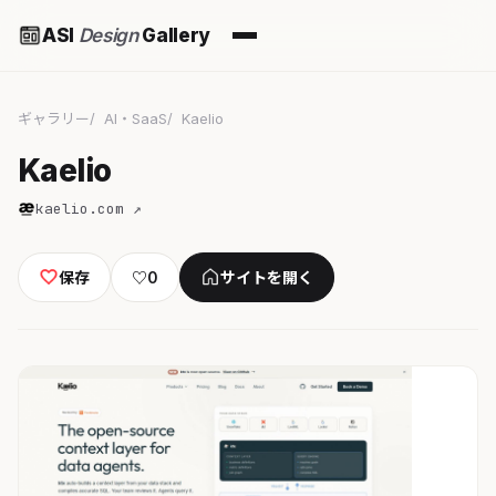
ASI
Design
Gallery
ギャラリー
AI・SaaS
Kaelio
Kaelio
kaelio.com ↗
保存
♡
0
サイトを開く