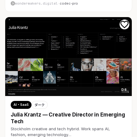
wondermakers.digital
· codec-pro
D 6
AI・SaaS
ダーク
Julia Krantz — Creative Director in Emerging
Tech
Stockholm creative and tech hybrid. Work spans AI,
fashion, emerging technology…