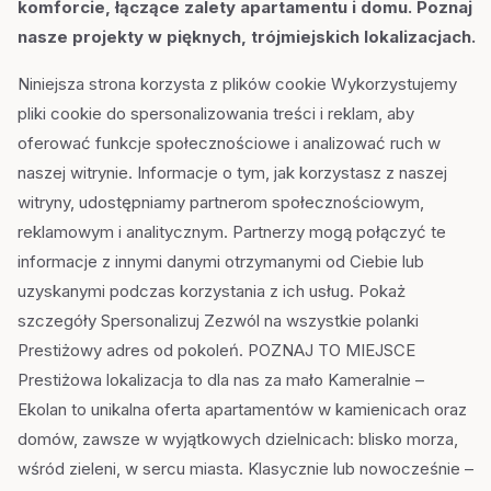
komforcie, łączące zalety apartamentu i domu. Poznaj
nasze projekty w pięknych, trójmiejskich lokalizacjach.
Niniejsza strona korzysta z plików cookie Wykorzystujemy
pliki cookie do spersonalizowania treści i reklam, aby
oferować funkcje społecznościowe i analizować ruch w
naszej witrynie. Informacje o tym, jak korzystasz z naszej
witryny, udostępniamy partnerom społecznościowym,
reklamowym i analitycznym. Partnerzy mogą połączyć te
informacje z innymi danymi otrzymanymi od Ciebie lub
uzyskanymi podczas korzystania z ich usług. Pokaż
szczegóły Spersonalizuj Zezwól na wszystkie polanki
Prestiżowy adres od pokoleń. POZNAJ TO MIEJSCE
Prestiżowa lokalizacja to dla nas za mało Kameralnie –
Ekolan to unikalna oferta apartamentów w kamienicach oraz
domów, zawsze w wyjątkowych dzielnicach: blisko morza,
wśród zieleni, w sercu miasta. Klasycznie lub nowocześnie –