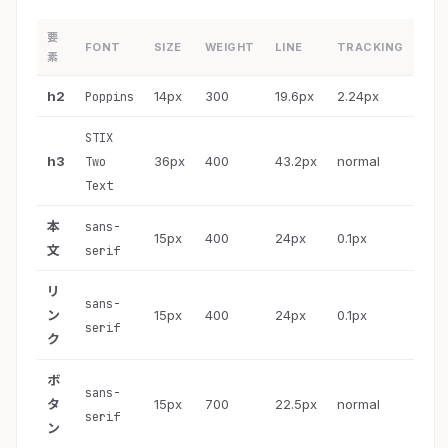
要
FONT
SIZE
WEIGHT
LINE
TRACKING
素
h2
14px
300
19.6px
2.24px
Poppins
STIX
h3
36px
400
43.2px
normal
Two
Text
本
sans-
15px
400
24px
0.1px
文
serif
リ
sans-
ン
15px
400
24px
0.1px
serif
ク
ボ
sans-
タ
15px
700
22.5px
normal
serif
ン