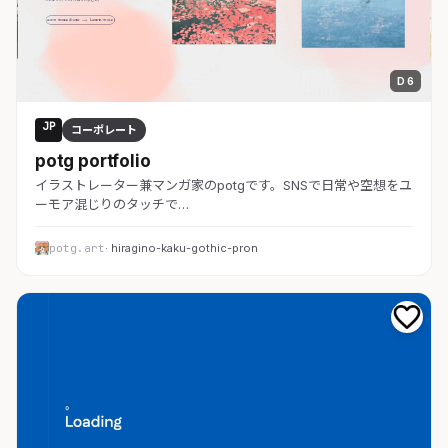
D 6
JP
コーポレート
potg portfolio
イラストレーター兼マンガ家のpotgです。SNSで日常や空想をユ
ーモア混じりのタッチで…
potg.art
· hiragino-kaku-gothic-pron