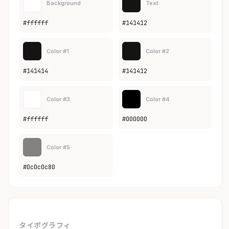
Background
Text
#ffffff
#141412
Color #1
Color #2
#141414
#141412
Color #3
Color #4
#ffffff
#000000
Color #5
#0c0c0c80
タイポグラフィ