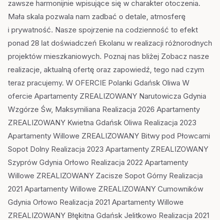
zawsze harmonijnie wpisujące się w charakter otoczenia.
Mała skala pozwala nam zadbać o detale, atmosferę
i prywatność. Nasze spojrzenie na codzienność to efekt
ponad 28 lat doświadczeń Ekolanu w realizacji różnorodnych
projektów mieszkaniowych. Poznaj nas bliżej Zobacz nasze
realizacje, aktualną ofertę oraz zapowiedź, tego nad czym
teraz pracujemy. W OFERCIE Polanki Gdańsk Oliwa W
ofercie Apartamenty ZREALIZOWANY Narutowicza Gdynia
Wzgórze Św, Maksymiliana Realizacja 2026 Apartamenty
ZREALIZOWANY Kwietna Gdańsk Oliwa Realizacja 2023
Apartamenty Willowe ZREALIZOWANY Bitwy pod Płowcami
Sopot Dolny Realizacja 2023 Apartamenty ZREALIZOWANY
Szyprów Gdynia Orłowo Realizacja 2022 Apartamenty
Willowe ZREALIZOWANY Zacisze Sopot Górny Realizacja
2021 Apartamenty Willowe ZREALIZOWANY Cumowników
Gdynia Orłowo Realizacja 2021 Apartamenty Willowe
ZREALIZOWANY Błękitna Gdańsk Jelitkowo Realizacja 2021