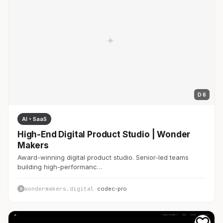
D 6
AI・SaaS
High-End Digital Product Studio | Wonder
Makers
Award-winning digital product studio. Senior-led teams
building high-performanc…
wondermakers.digital
· codec-pro