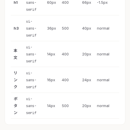
h1
60px
400
66px
-1.5px
sans-
serif
ui-
h3
36px
500
40px
normal
sans-
serif
ui-
本
14px
400
20px
normal
sans-
文
serif
リ
ui-
ン
16px
400
24px
normal
sans-
ク
serif
ボ
ui-
タ
14px
500
20px
normal
sans-
ン
serif