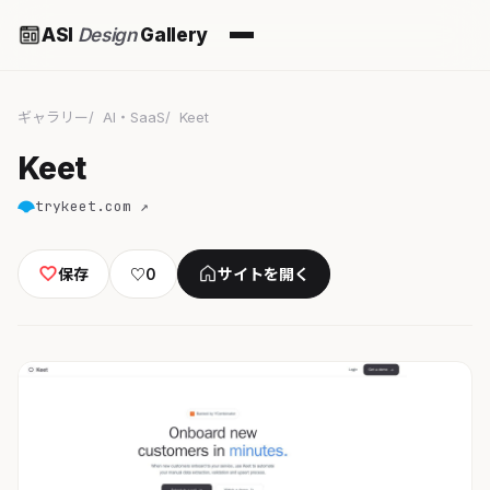
ASI
Design
Gallery
ギャラリー
AI・SaaS
Keet
Keet
trykeet.com ↗
保存
♡
0
サイトを開く