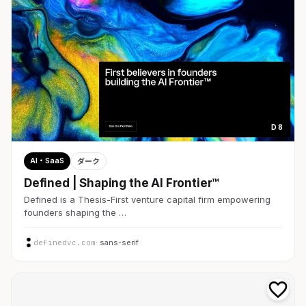
D 8
AI・SaaS
ダーク
Defined | Shaping the AI Frontier™
Defined is a Thesis-First venture capital firm empowering
founders shaping the …
definedvc.com
· sans-serif