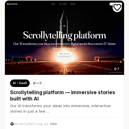
D 7
AI・SaaS
ダーク
Scrollytelling platform — immersive stories
built with AI
Our AI transforms your ideas into immersive, interactive
stories in just a few …
scrollytelling.ai
· Inter