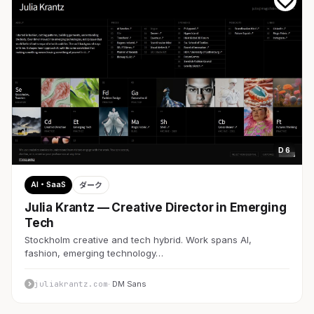
D 6
AI・SaaS
ダーク
Julia Krantz — Creative Director in Emerging
Tech
Stockholm creative and tech hybrid. Work spans AI,
fashion, emerging technology…
juliakrantz.com
· DM Sans