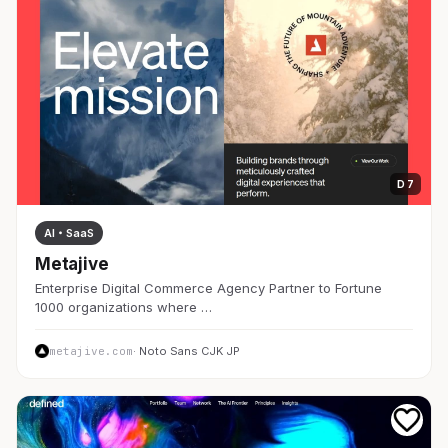
D 7
AI・SaaS
Metajive
Enterprise Digital Commerce Agency Partner to Fortune
1000 organizations where …
metajive.com
· Noto Sans CJK JP