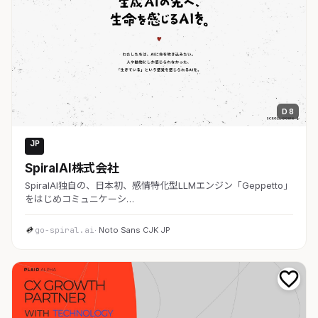
D 8
JP
AI・SaaS
SpiralAI株式会社
SpiralAI独自の、日本初、感情特化型LLMエンジン「Geppetto」
をはじめコミュニケーシ…
go-spiral.ai
· Noto Sans CJK JP