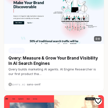
D 8
AI・SaaS
Qvery: Measure & Grow Your Brand Visibility
In AI Search Engines
Qvery builds marketing AI agents. AI Engine Researcher is
our first product tha…
qvery.ai
· sans-serif