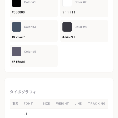
Color #1
Color #2
#000000
#ffffff
Color #3
Color #4
#475467
#3a3941
Color #5
#5f5c6d
タイポグラフィ
要素
FONT
SIZE
WEIGHT
LINE
TRACKING
ui-