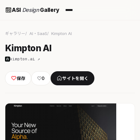
ASI
Design
Gallery
ギャラリー
AI・SaaS
Kimpton AI
Kimpton AI
kimpton.ai ↗
保存
♡
0
サイトを開く