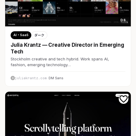
D 6
AI・SaaS
ダーク
Julia Krantz — Creative Director in Emerging
Tech
Stockholm creative and tech hybrid. Work spans AI,
fashion, emerging technology…
juliakrantz.com
· DM Sans