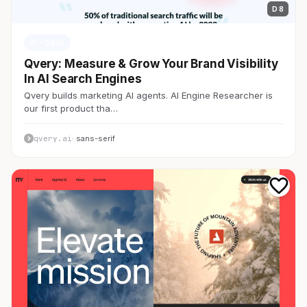
D 8
AI・SaaS
Qvery: Measure & Grow Your Brand Visibility
In AI Search Engines
Qvery builds marketing AI agents. AI Engine Researcher is
our first product tha…
qvery.ai
· sans-serif