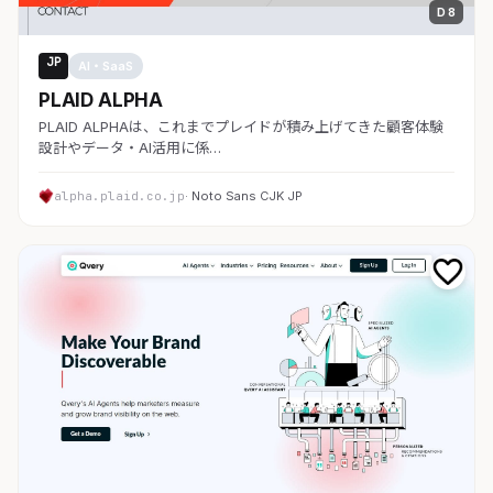
D 8
JP
AI・SaaS
PLAID ALPHA
PLAID ALPHAは、これまでプレイドが積み上げてきた顧客体験
設計やデータ・AI活用に係…
alpha.plaid.co.jp
· Noto Sans CJK JP