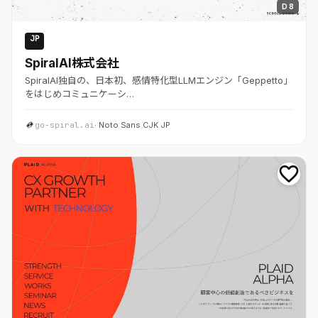
D 8
JP
AI・SaaS
SpiralAI株式会社
SpiralAI独自の、日本初、感情特化型LLMエンジン「Geppetto」
をはじめコミュニケーシ…
go-spiral.ai
· Noto Sans CJK JP