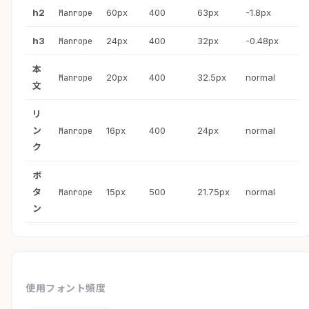
h2
60px
400
63px
-1.8px
Manrope
h3
24px
400
32px
-0.48px
Manrope
本
20px
400
32.5px
normal
Manrope
文
リ
ン
16px
400
24px
normal
Manrope
ク
ボ
タ
15px
500
21.75px
normal
Manrope
ン
使用フォント頻度