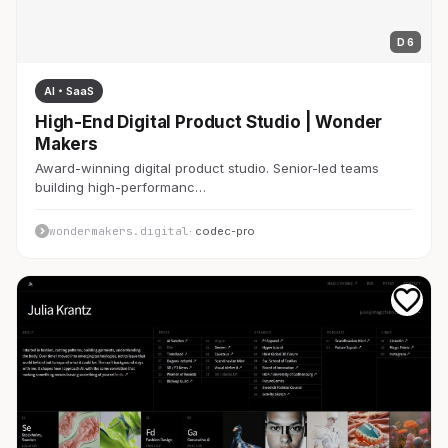
D 6
AI・SaaS
High-End Digital Product Studio | Wonder
Makers
Award-winning digital product studio. Senior-led teams
building high-performanc…
wondermakers.digital
· codec-pro