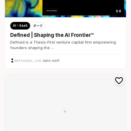
D 8
AI・SaaS
ダーク
Defined | Shaping the AI Frontier™
Defined is a Thesis-First venture capital firm empowering
founders shaping the …
definedvc.com
· sans-serif