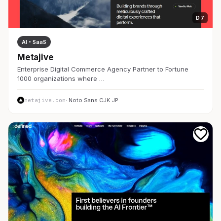
D 7
AI・SaaS
Metajive
Enterprise Digital Commerce Agency Partner to Fortune
1000 organizations where …
metajive.com
· Noto Sans CJK JP