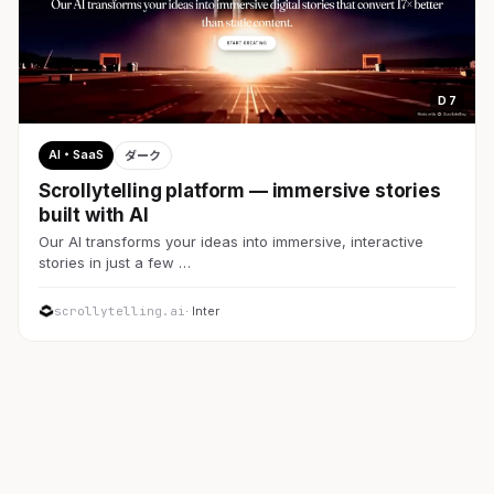
D 7
AI・SaaS
ダーク
Scrollytelling platform — immersive stories
built with AI
Our AI transforms your ideas into immersive, interactive
stories in just a few …
scrollytelling.ai
· Inter