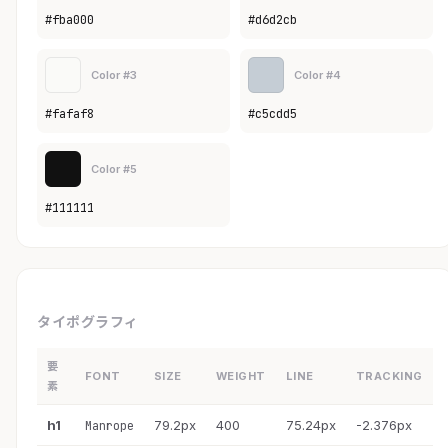
#fba000
#d6d2cb
Color #3
Color #4
#fafaf8
#c5cdd5
Color #5
#111111
タイポグラフィ
要
FONT
SIZE
WEIGHT
LINE
TRACKING
素
h1
79.2px
400
75.24px
-2.376px
Manrope