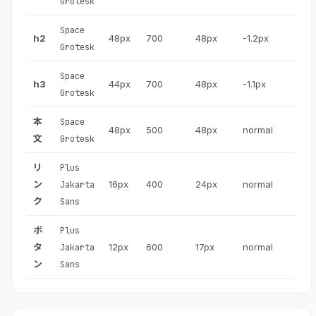
Grotesk
Space
h2
48px
700
48px
-1.2px
Grotesk
Space
h3
44px
700
48px
-1.1px
Grotesk
本
Space
48px
500
48px
normal
文
Grotesk
リ
Plus
ン
16px
400
24px
normal
Jakarta
ク
Sans
ボ
Plus
タ
12px
600
17px
normal
Jakarta
ン
Sans