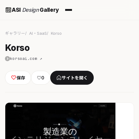
ASI
Design
Gallery
ギャラリー
AI・SaaS
Korso
Korso
korsoai.com ↗
保存
♡
0
サイトを開く