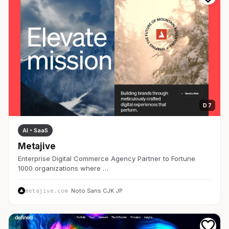
D 7
AI・SaaS
Metajive
Enterprise Digital Commerce Agency Partner to Fortune
1000 organizations where …
metajive.com
· Noto Sans CJK JP