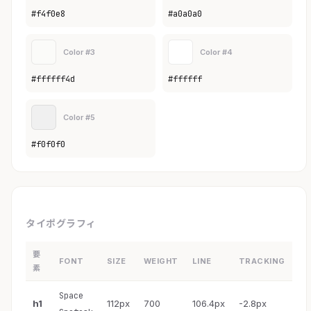
#f4f0e8
#a0a0a0
Color #3
Color #4
#ffffff4d
#ffffff
Color #5
#f0f0f0
タイポグラフィ
要
FONT
SIZE
WEIGHT
LINE
TRACKING
素
Space
h1
112px
700
106.4px
-2.8px