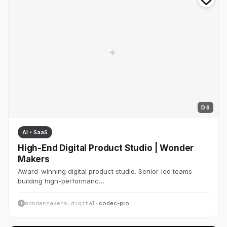
D 6
AI・SaaS
High-End Digital Product Studio | Wonder
Makers
Award-winning digital product studio. Senior-led teams
building high-performanc…
wondermakers.digital
· codec-pro