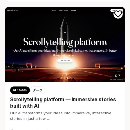
D 7
AI・SaaS
ダーク
Scrollytelling platform — immersive stories
built with AI
Our AI transforms your ideas into immersive, interactive
stories in just a few …