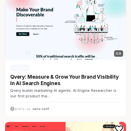
D 8
AI・SaaS
Qvery: Measure & Grow Your Brand Visibility
In AI Search Engines
Qvery builds marketing AI agents. AI Engine Researcher is
our first product tha…
qvery.ai
· sans-serif