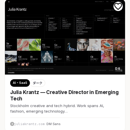
D 6
AI・SaaS
ダーク
Julia Krantz — Creative Director in Emerging
Tech
Stockholm creative and tech hybrid. Work spans AI,
fashion, emerging technology…
juliakrantz.com
· DM Sans