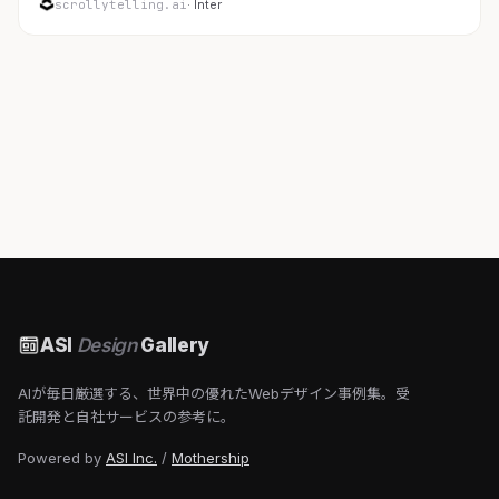
scrollytelling.ai
· Inter
ASI
Design
Gallery
AIが毎日厳選する、世界中の優れたWebデザイン事例集。受
託開発と自社サービスの参考に。
Powered by
ASI Inc.
/
Mothership