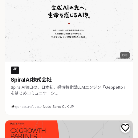
D 8
JP
AI・SaaS
SpiralAI株式会社
SpiralAI独自の、日本初、感情特化型LLMエンジン「Geppetto」
をはじめコミュニケーシ…
go-spiral.ai
· Noto Sans CJK JP