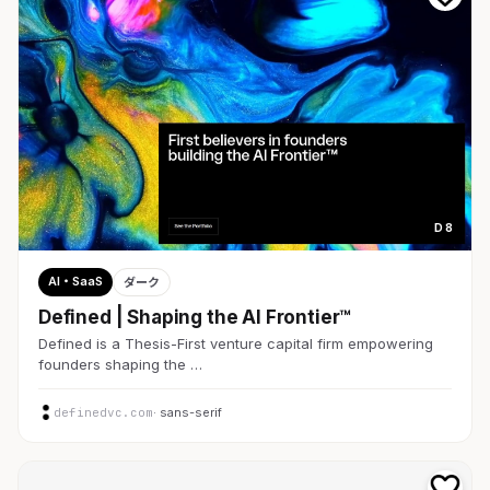
D 8
AI・SaaS
ダーク
Defined | Shaping the AI Frontier™
Defined is a Thesis-First venture capital firm empowering
founders shaping the …
definedvc.com
· sans-serif