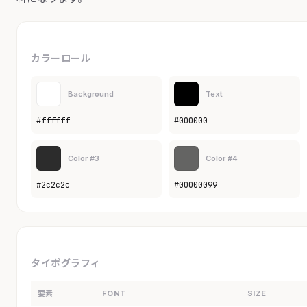
カラーロール
Background
Text
#ffffff
#000000
Color #3
Color #4
#2c2c2c
#00000099
タイポグラフィ
要素
FONT
SIZE