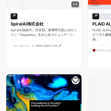
D 8
JP
JP
AI・SaaS
AI・Sa
SpiralAI株式会社
PLAID A
SpiralAI独自の、日本初、感情特化型LLMエン
PLAID A
ジン「Geppetto」をはじめコミュニケーシ…
げてきた顧客
係…
go-spiral.ai
· Noto Sans CJK JP
alpha.pl