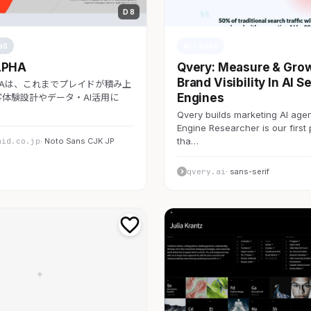
D 8
aS
AI・SaaS
LPHA
Qvery: Measure & Gro
Brand Visibility In AI S
LPHAは、これまでプレイドが積み上
Engines
体験設計やデータ・AI活用に
Qvery builds marketing AI agen
Engine Researcher is our first
tha…
aid.co.jp
· Noto Sans CJK JP
qvery.ai
· sans-serif