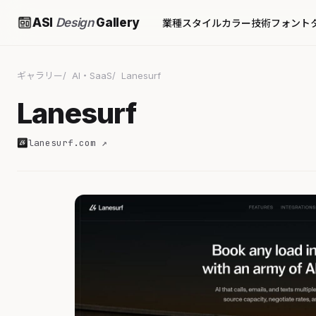
ASI
Design
Gallery
業種
スタイル
カラー
技術
フォント
ギャラリー
AI・SaaS
Lanesurf
Lanesurf
lanesurf.com ↗