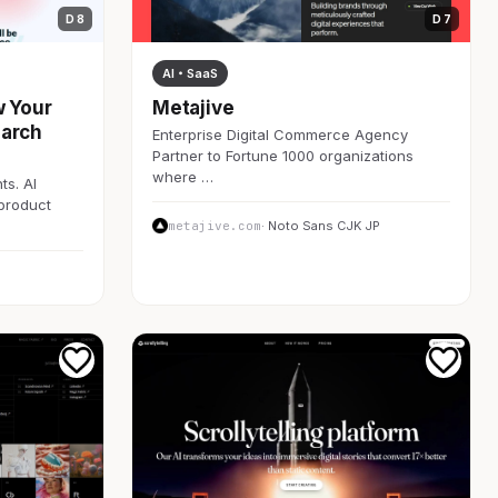
D 8
D 7
AI・SaaS
w Your
Metajive
earch
Enterprise Digital Commerce Agency
Partner to Fortune 1000 organizations
where …
ts. AI
 product
metajive.com
· Noto Sans CJK JP