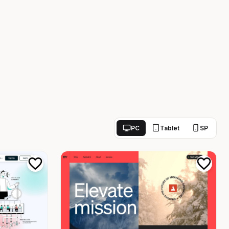
PC
Tablet
SP