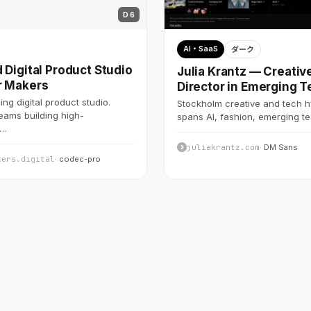
D 6
AI・SaaS
ダーク
 Digital Product Studio
Julia Krantz — Creativ
r Makers
Director in Emerging T
ng digital product studio.
Stockholm creative and tech h
teams building high-
spans AI, fashion, emerging 
c…
juliakrantz.com
· DM Sans
kers.digital
· codec-pro