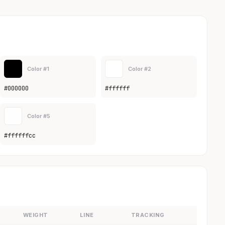
Color #1
Color #2
#000000
#ffffff
Color #5
#ffffffcc
WEIGHT
LINE
TRACKING