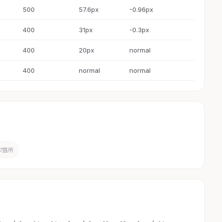
500
57.6px
-0.96px
400
31px
-0.3px
400
20px
normal
400
normal
normal
7箇所