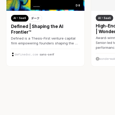
D 8
AI・SaaS
AI・SaaS
ダーク
High-End
Defined | Shaping the AI
| Wonde
Frontier™
Award-winni
Defined is a Thesis-First venture capital
Senior-led 
firm empowering founders shaping the …
performan
definedvc.com
· sans-serif
wonderma