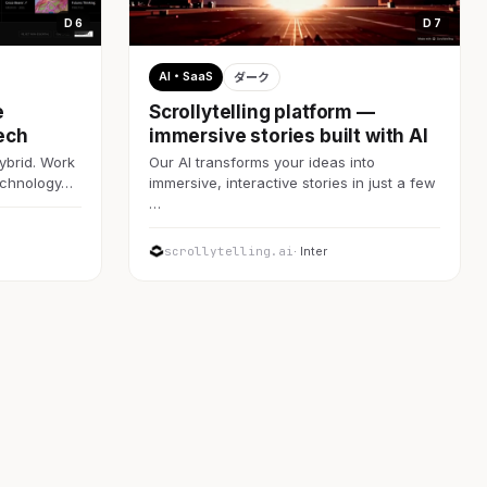
D 6
D 7
AI・SaaS
ダーク
e
Scrollytelling platform —
ech
immersive stories built with AI
ybrid. Work
Our AI transforms your ideas into
technology…
immersive, interactive stories in just a few
…
scrollytelling.ai
· Inter