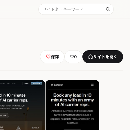
保存
♡
0
サイトを開く