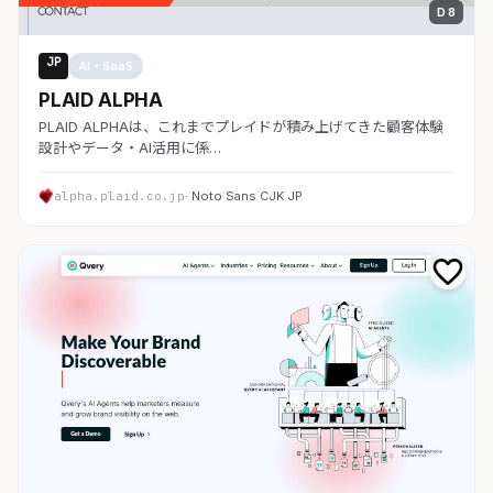
D 8
JP
AI・SaaS
PLAID ALPHA
PLAID ALPHAは、これまでプレイドが積み上げてきた顧客体験
設計やデータ・AI活用に係…
alpha.plaid.co.jp
· Noto Sans CJK JP