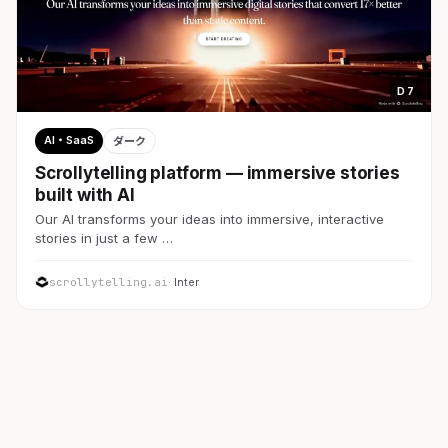
D 7
AI・SaaS
ダーク
Scrollytelling platform — immersive stories
built with AI
Our AI transforms your ideas into immersive, interactive
stories in just a few …
scrollytelling.ai
· Inter