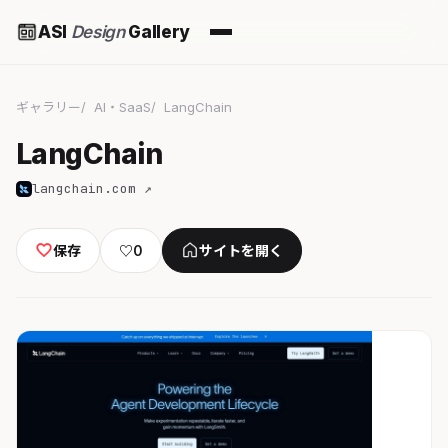
ASI
Design
Gallery
ギャラリー
AI・SaaS
LangChain
LangChain
langchain.com ↗
保存
♡
0
サイトを開く