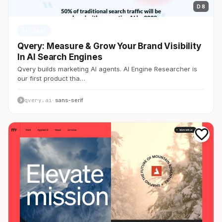
D 8
AI・SaaS
Qvery: Measure & Grow Your Brand Visibility
In AI Search Engines
Qvery builds marketing AI agents. AI Engine Researcher is
our first product tha…
qvery.ai
· sans-serif