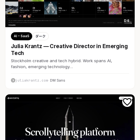
D 6
AI・SaaS
ダーク
Julia Krantz — Creative Director in Emerging
Tech
Stockholm creative and tech hybrid. Work spans AI,
fashion, emerging technology…
juliakrantz.com
· DM Sans