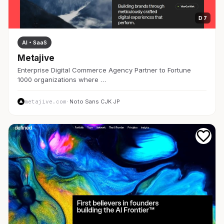
D 7
AI・SaaS
Metajive
Enterprise Digital Commerce Agency Partner to Fortune
1000 organizations where …
metajive.com
· Noto Sans CJK JP