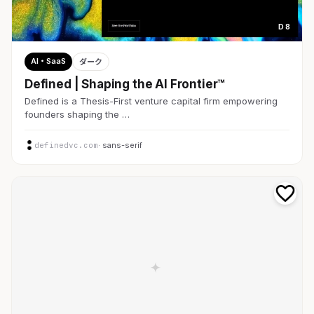
D 8
AI・SaaS
ダーク
Defined | Shaping the AI Frontier™
Defined is a Thesis-First venture capital firm empowering
founders shaping the …
definedvc.com
· sans-serif