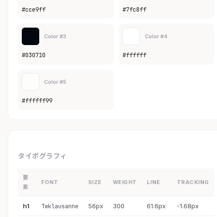
#cce9ff
#7fc8ff
Color #3
Color #4
#030710
#ffffff
Color #5
#ffffff99
タイポグラフィ
要
FONT
SIZE
WEIGHT
LINE
TRACKING
素
h1
56px
300
61.6px
-1.68px
Twklausanne