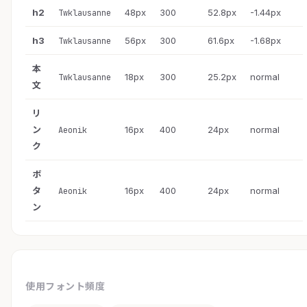
h2
48px
300
52.8px
-1.44px
Twklausanne
h3
56px
300
61.6px
-1.68px
Twklausanne
本
18px
300
25.2px
normal
Twklausanne
文
リ
ン
16px
400
24px
normal
Aeonik
ク
ボ
タ
16px
400
24px
normal
Aeonik
ン
使用フォント頻度