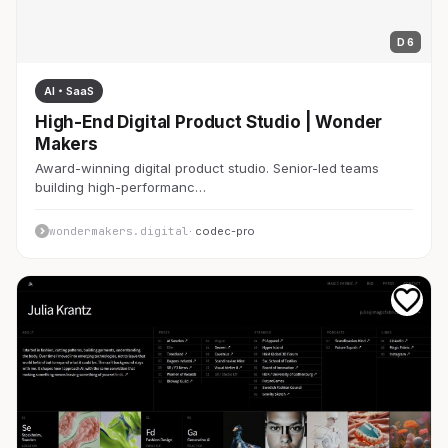
D 6
AI・SaaS
High-End Digital Product Studio | Wonder
Makers
Award-winning digital product studio. Senior-led teams
building high-performanc…
wondermakers.digital
· codec-pro