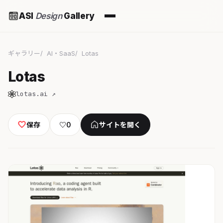
ASI
Design
Gallery
ギャラリー
AI・SaaS
Lotas
Lotas
lotas.ai ↗
保存
♡
0
サイトを開く