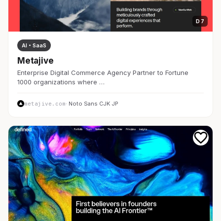
D 7
AI・SaaS
Metajive
Enterprise Digital Commerce Agency Partner to Fortune
1000 organizations where …
metajive.com
· Noto Sans CJK JP