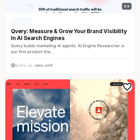
D 8
AI・SaaS
Qvery: Measure & Grow Your Brand Visibility
In AI Search Engines
Qvery builds marketing AI agents. AI Engine Researcher is
our first product tha…
qvery.ai
· sans-serif