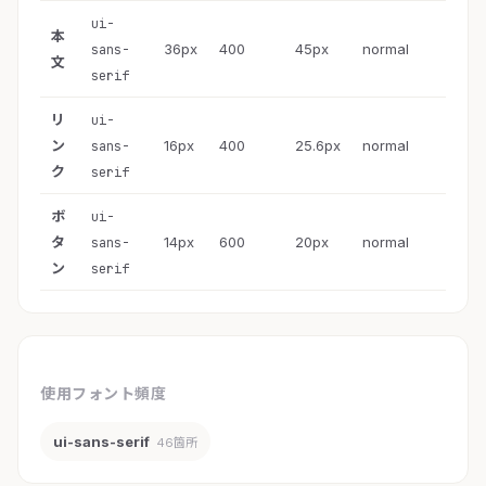
ui-
本
36px
400
45px
normal
sans-
文
serif
リ
ui-
ン
16px
400
25.6px
normal
sans-
ク
serif
ボ
ui-
タ
14px
600
20px
normal
sans-
ン
serif
使用フォント頻度
ui-sans-serif
46箇所