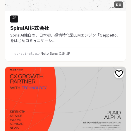
D 8
JP
AI・SaaS
SpiralAI株式会社
SpiralAI独自の、日本初、感情特化型LLMエンジン「Geppetto」
をはじめコミュニケーシ…
go-spiral.ai
· Noto Sans CJK JP