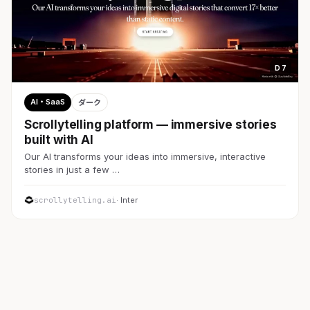
D 7
AI・SaaS
ダーク
Scrollytelling platform — immersive stories
built with AI
Our AI transforms your ideas into immersive, interactive
stories in just a few …
scrollytelling.ai
· Inter