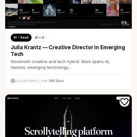
D 6
AI・SaaS
ダーク
Julia Krantz — Creative Director in Emerging
Tech
Stockholm creative and tech hybrid. Work spans AI,
fashion, emerging technology…
juliakrantz.com
· DM Sans