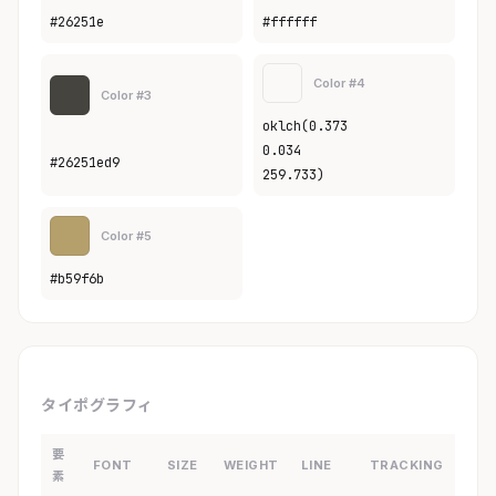
#26251e
#ffffff
Color #4
Color #3
oklch(0.373
0.034
#26251ed9
259.733)
Color #5
#b59f6b
タイポグラフィ
要
FONT
SIZE
WEIGHT
LINE
TRACKING
素