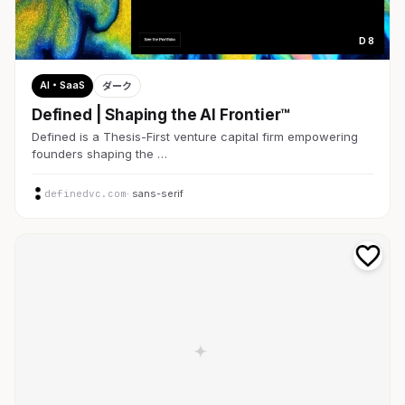
D 8
AI・SaaS
ダーク
Defined | Shaping the AI Frontier™
Defined is a Thesis-First venture capital firm empowering
founders shaping the …
definedvc.com
· sans-serif