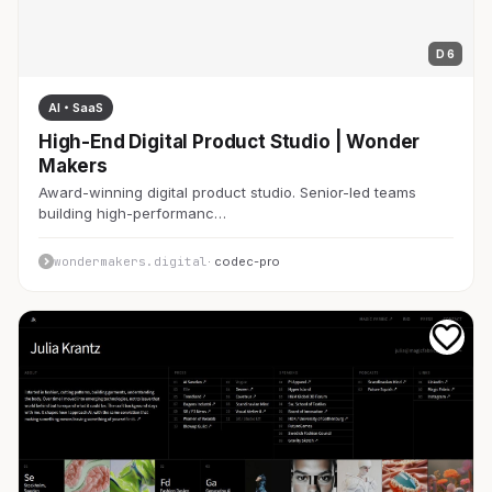
D 6
AI・SaaS
High-End Digital Product Studio | Wonder
Makers
Award-winning digital product studio. Senior-led teams
building high-performanc…
wondermakers.digital
· codec-pro