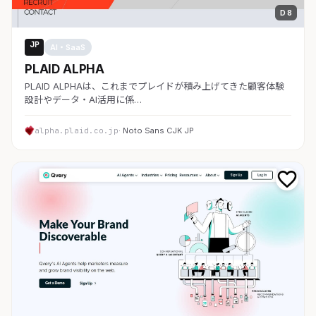
D 8
JP
AI・SaaS
PLAID ALPHA
PLAID ALPHAは、これまでプレイドが積み上げてきた顧客体験
設計やデータ・AI活用に係…
alpha.plaid.co.jp
· Noto Sans CJK JP