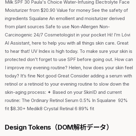
Milk SPF 30 Paula's Choice Water-Infusing Electrolyte Face
Moisturizer from $20.90 Value for money See the safety of
ingredients Squalane An emollient and moisturizer derived
from plant sources Safe to use Non-Allergen Non-
Carcinogenic 24/7 Cosmetologist in your pocket Hi! I’m Lóvi
AI Assistant, here to help you with all things skin care. Great
to hear that! UV Index is high today. To make sure your skin is
protected don’t forget to use SPF before going out. How can
I improve my evening routine? Helen, how does your skin feel
today? It’s fine Not good Great Consider adding a serum with
retinol or a retinoid to your evening routine to slow down the
skin-aging process: ✦ Based on your SkinID and current
routine: The Ordinary Retinol Serum 0.5% In Squalane 92%
fit $8.30+ Medik8 Crystal Retinal 6 89% fit
Design Tokens（DOM解析データ）