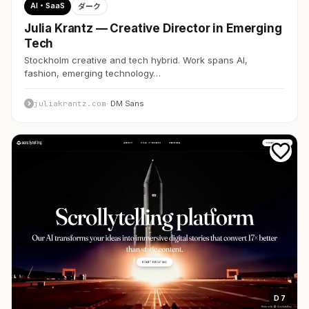
AI・SaaS
ダーク
Julia Krantz — Creative Director in Emerging
Tech
Stockholm creative and tech hybrid. Work spans AI,
fashion, emerging technology…
juliakrantz.com
· DM Sans
D 7