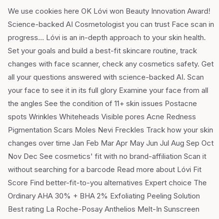
We use cookies here OK Lóvi won Beauty Innovation Award!
Science-backed AI Cosmetologist you can trust Face scan in
progress… Lóvi is an in-depth approach to your skin health.
Set your goals and build a best-fit skincare routine, track
changes with face scanner, check any cosmetics safety. Get
all your questions answered with science-backed AI. Scan
your face to see it in its full glory Examine your face from all
the angles See the condition of 11+ skin issues Postacne
spots Wrinkles Whiteheads Visible pores Acne Redness
Pigmentation Scars Moles Nevi Freckles Track how your skin
changes over time Jan Feb Mar Apr May Jun Jul Aug Sep Oct
Nov Dec See cosmetics' fit with no brand-affiliation Scan it
without searching for a barcode Read more about Lóvi Fit
Score Find better-fit-to-you alternatives Expert choice The
Ordinary AHA 30% + BHA 2% Exfoliating Peeling Solution
Best rating La Roche-Posay Anthelios Melt-In Sunscreen