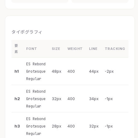
タイポグラフィ
要
FONT
SIZE
WEIGHT
LINE
TRACKING
素
ES Rebond
h1
48px
400
44px
-2px
Grotesque
Regular
ES Rebond
h2
32px
400
34px
-1px
Grotesque
Regular
ES Rebond
h3
28px
400
32px
-1px
Grotesque
Regular