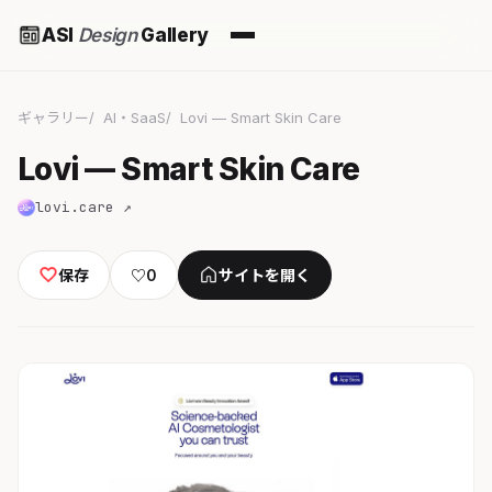
ASI
Design
Gallery
ギャラリー
AI・SaaS
Lovi — Smart Skin Care
Lovi — Smart Skin Care
lovi.care ↗
保存
♡
0
サイトを開く