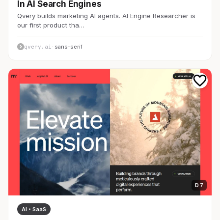
In AI Search Engines
Qvery builds marketing AI agents. AI Engine Researcher is
our first product tha…
qvery.ai
· sans-serif
D 7
AI・SaaS