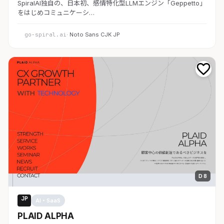
SpiralAI独自の、日本初、感情特化型LLMエンジン「Geppetto」
をはじめコミュニケーシ…
go-spiral.ai
· Noto Sans CJK JP
D 8
JP
AI・SaaS
PLAID ALPHA