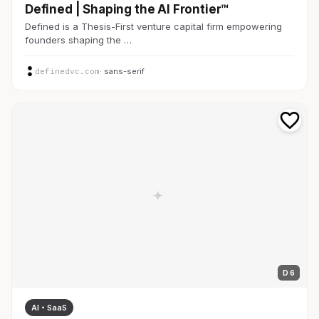
Defined | Shaping the AI Frontier™
Defined is a Thesis-First venture capital firm empowering
founders shaping the …
definedvc.com
· sans-serif
D 6
AI・SaaS