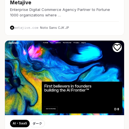
Metajive
Enterprise Digital Commerce Agency Partner to Fortune
1000 organizations where …
metajive.com
· Noto Sans CJK JP
D 8
AI・SaaS
ダーク