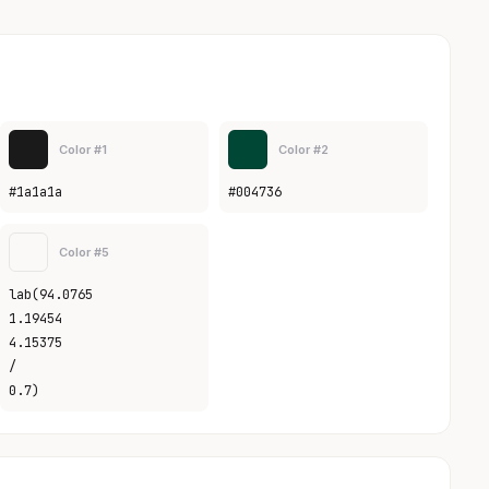
Color #1
Color #2
#1a1a1a
#004736
Color #5
lab(94.0765
1.19454
4.15375
/
0.7)