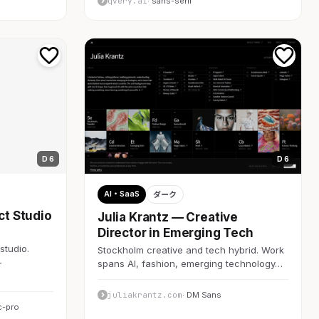
qvery.ai
· sans-serif
D 6
D 6
AI・SaaS
ダーク
ct Studio
Julia Krantz — Creative
Director in Emerging Tech
studio.
Stockholm creative and tech hybrid. Work
-
spans AI, fashion, emerging technology…
juliakrantz.com
· DM Sans
c-pro