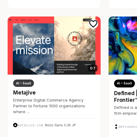
D 7
AI・SaaS
AI・SaaS
Metajive
Defined 
Frontier
Enterprise Digital Commerce Agency
Partner to Fortune 1000 organizations
Defined is a
where …
firm empow
metajive.com
· Noto Sans CJK JP
definedv