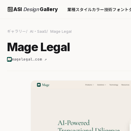
ASI
Design
Gallery
業種
スタイル
カラー
技術
フォント
ギャラリー
AI・SaaS
Mage Legal
Mage Legal
magelegal.com ↗