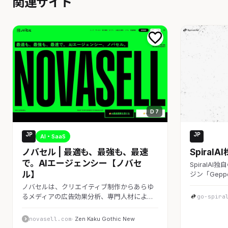
関連サイト
D 7
JP
JP
AI・SaaS
AI・Sa
ノバセル | 最適も、最強も、最速
Spiral
で。AIエージェンシー【ノバセ
SpiralA
ル】
ジン「Gep
ノバセルは、クリエイティブ制作からあらゆ
るメディアの広告効果分析、専門人材によ…
go-spira
novasell.com
· Zen Kaku Gothic New