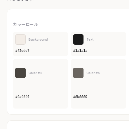
カラーロール
Background
Text
#f3ede7
#1a1a1a
Color #3
Color #4
#4a4640
#6b6660