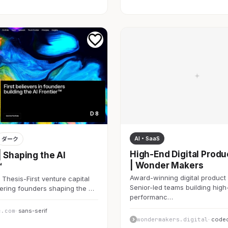
D 8
AI・SaaS
ダーク
High-End Digital Produ
| Shaping the AI
| Wonder Makers
™
Award-winning digital product 
 Thesis-First venture capital
Senior-led teams building high
ering founders shaping the …
performanc…
c.com
· sans-serif
wondermakers.digital
· code