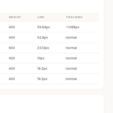
WEIGHT
LINE
TRACKING
400
59.84px
-1.088px
400
52.8px
normal
600
23.12px
normal
400
13px
normal
400
19.2px
normal
400
19.2px
normal