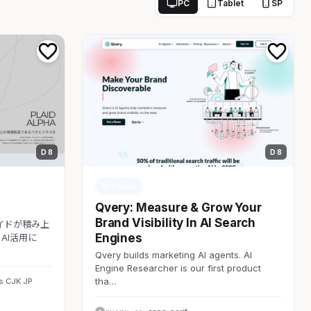
PC
Tablet
SP
D 8
D 8
AI・SaaS
Qvery: Measure & Grow Your
Brand Visibility In AI Search
レイドが積み上
Engines
AI活用に
Qvery builds marketing AI agents. AI
Engine Researcher is our first product
tha…
s CJK JP