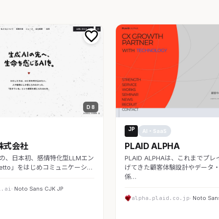
D 8
JP
aS
AI・SaaS
AI株式会社
PLAID ALPHA
I独自の、日本初、感情特化型LLMエン
PLAID ALPHAは、これまでプ
petto」をはじめコミュニケーシ…
げてきた顧客体験設計やデータ・
係…
l.ai
· Noto Sans CJK JP
alpha.plaid.co.jp
· Noto San