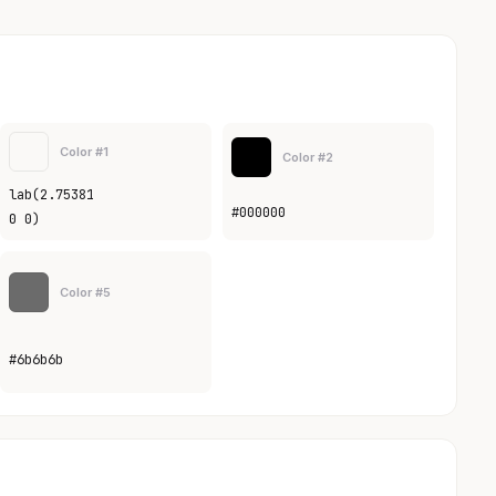
Color #1
Color #2
lab(2.75381
#000000
0 0)
Color #5
#6b6b6b