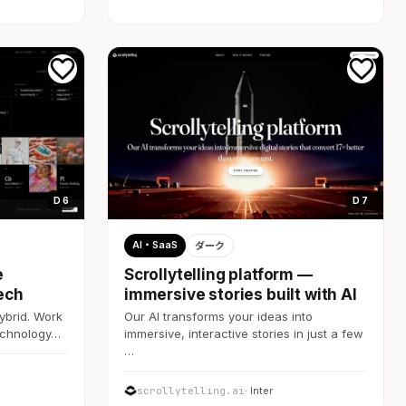
D 6
D 7
AI・SaaS
ダーク
e
Scrollytelling platform —
ech
immersive stories built with AI
ybrid. Work
Our AI transforms your ideas into
technology…
immersive, interactive stories in just a few
…
scrollytelling.ai
· Inter