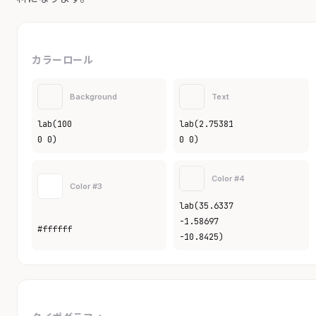
カラーロール
Background
Text
lab(100
lab(2.75381
0 0)
0 0)
Color #4
Color #3
lab(35.6337
-1.58697
#ffffff
-10.8425)