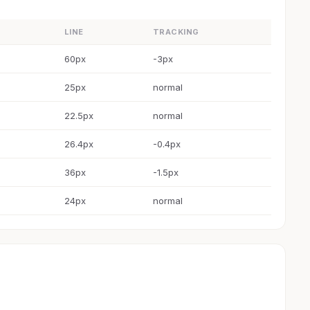
LINE
TRACKING
60px
-3px
25px
normal
22.5px
normal
26.4px
-0.4px
36px
-1.5px
24px
normal