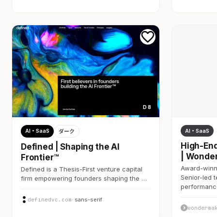
D 8
AI・SaaS
AI・SaaS
ダーク
High-End
Defined | Shaping the AI
| Wonde
Frontier™
Award-winni
Defined is a Thesis-First venture capital
Senior-led 
firm empowering founders shaping the …
performan
definedvc.com
· sans-serif
wonderma