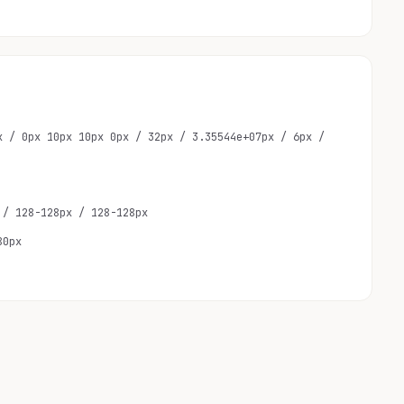
x / 0px 10px 10px 0px / 32px / 3.35544e+07px / 6px /
 / 128-128px / 128-128px
80px