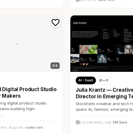
D 6
AI・SaaS
ダーク
 Digital Product Studio
Julia Krantz — Creativ
r Makers
Director in Emerging T
ng digital product studio.
Stockholm creative and tech h
teams building high-
spans AI, fashion, emerging 
c…
juliakrantz.com
· DM Sans
kers.digital
· codec-pro