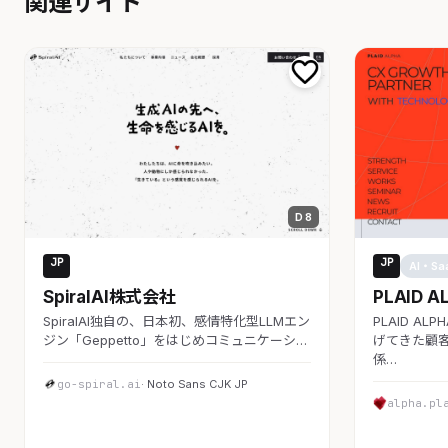
関連サイト
D 8
JP
JP
AI・SaaS
AI・Sa
SpiralAI株式会社
PLAID A
SpiralAI独自の、日本初、感情特化型LLMエン
PLAID A
ジン「Geppetto」をはじめコミュニケーシ…
げてきた顧客
係…
go-spiral.ai
· Noto Sans CJK JP
alpha.pl