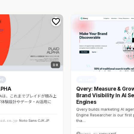
D 8
aS
AI・SaaS
LPHA
Qvery: Measure & Gro
Brand Visibility In AI S
LPHAは、これまでプレイドが積み上
Engines
体験設計やデータ・AI活用に
Qvery builds marketing AI agen
Engine Researcher is our first
tha…
aid.co.jp
· Noto Sans CJK JP
qvery.ai
· sans-serif