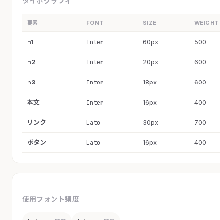
タイポグラフィ
要素
FONT
SIZE
WEIGHT
h1
60px
500
Inter
h2
20px
600
Inter
h3
18px
600
Inter
本文
16px
400
Inter
リンク
30px
700
Lato
ボタン
16px
400
Lato
使用フォント頻度