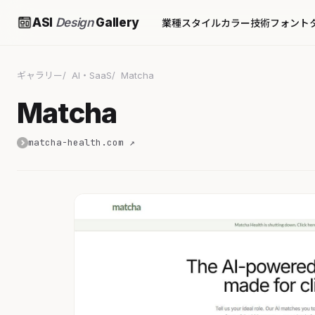
ASI
Design
Gallery
業種
スタイル
カラー
技術
フォント
ギャラリー
AI・SaaS
Matcha
Matcha
matcha-health.com ↗