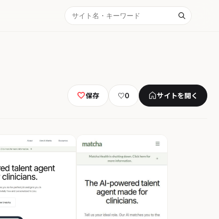
保存
♡
0
サイトを開く