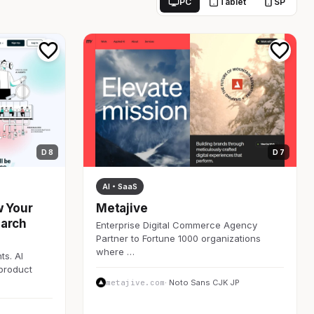
PC
Tablet
SP
D 8
D 7
AI・SaaS
w Your
Metajive
earch
Enterprise Digital Commerce Agency
Partner to Fortune 1000 organizations
where …
ts. AI
 product
metajive.com
· Noto Sans CJK JP