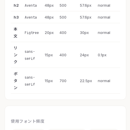
h2
48px
500
57.6px
normal
Aventa
h3
48px
500
57.6px
normal
Aventa
本
20px
400
30px
normal
Figtree
文
リ
sans-
ン
15px
400
24px
0.1px
serif
ク
ボ
sans-
タ
15px
700
22.5px
normal
serif
ン
使用フォント頻度