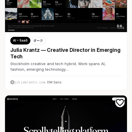
D 6
AI・SaaS
ダーク
Julia Krantz — Creative Director in Emerging
Tech
Stockholm creative and tech hybrid. Work spans AI,
fashion, emerging technology…
juliakrantz.com
· DM Sans