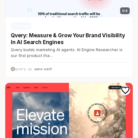
D 8
AI・SaaS
Qvery: Measure & Grow Your Brand Visibility
In AI Search Engines
Qvery builds marketing AI agents. AI Engine Researcher is
our first product tha…
qvery.ai
· sans-serif