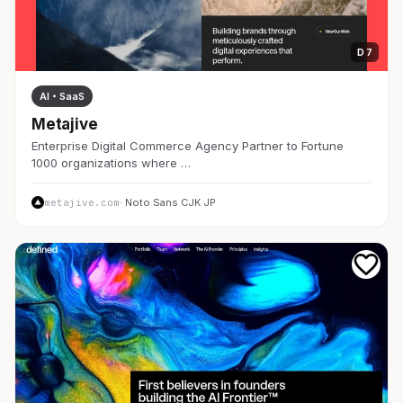
D 7
AI・SaaS
Metajive
Enterprise Digital Commerce Agency Partner to Fortune
1000 organizations where …
metajive.com
· Noto Sans CJK JP