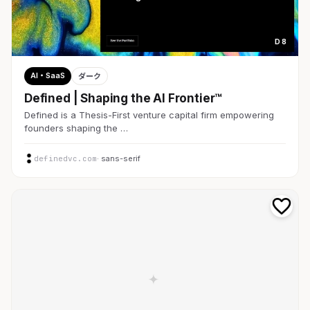
D 8
AI・SaaS
ダーク
Defined | Shaping the AI Frontier™
Defined is a Thesis-First venture capital firm empowering
founders shaping the …
definedvc.com
· sans-serif