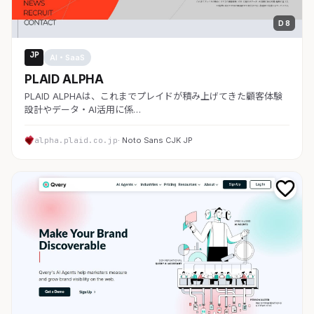
D 8
JP
AI・SaaS
PLAID ALPHA
PLAID ALPHAは、これまでプレイドが積み上げてきた顧客体験
設計やデータ・AI活用に係…
alpha.plaid.co.jp
· Noto Sans CJK JP