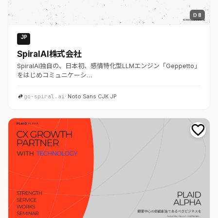
D 8
JP
AI・SaaS
SpiralAI株式会社
SpiralAI独自の、日本初、感情特化型LLMエンジン「Geppetto」
をはじめコミュニケーシ…
go-spiral.ai
· Noto Sans CJK JP