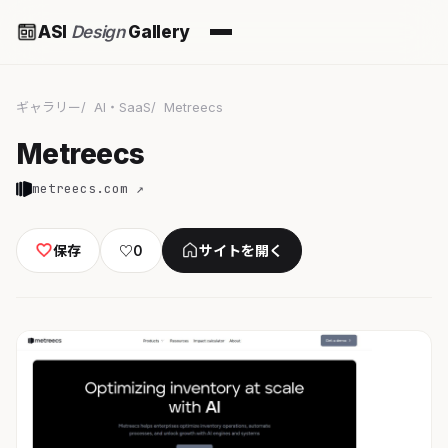
ASI
Design
Gallery
ギャラリー
AI・SaaS
Metreecs
Metreecs
metreecs.com ↗
保存
♡
0
サイトを開く