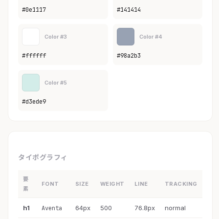
#0e1117
#141414
Color #3
Color #4
#ffffff
#98a2b3
Color #5
#d3ede9
タイポグラフィ
要
FONT
SIZE
WEIGHT
LINE
TRACKING
素
h1
64px
500
76.8px
normal
Aventa