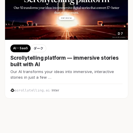
D 7
AI・SaaS
ダーク
Scrollytelling platform — immersive stories
built with AI
Our AI transforms your ideas into immersive, interactive
stories in just a few …
scrollytelling.ai
· Inter