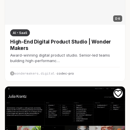
D 6
AI・SaaS
High-End Digital Product Studio | Wonder
Makers
Award-winning digital product studio. Senior-led teams
building high-performanc…
wondermakers.digital
· codec-pro