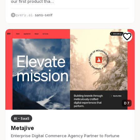
our first product tha…
qvery.ai
· sans-serif
D 7
AI・SaaS
Metajive
Enterprise Digital Commerce Agency Partner to Fortune