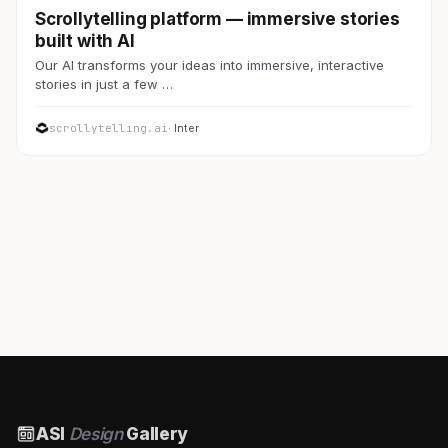
Scrollytelling platform — immersive stories
built with AI
Our AI transforms your ideas into immersive, interactive
stories in just a few …
scrollytelling.ai
· Inter
ASI
Design
Gallery