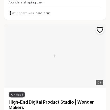
founders shaping the …
definedvc.com
· sans-serif
D 6
AI・SaaS
High-End Digital Product Studio | Wonder
Makers