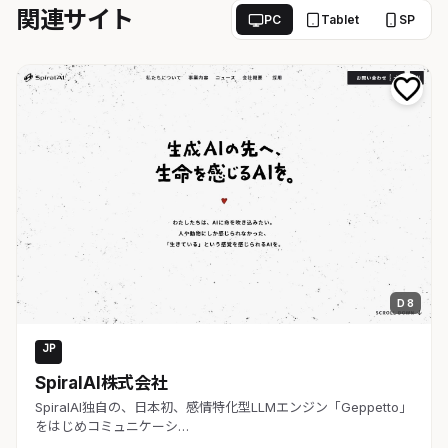
関連サイト
PC
Tablet
SP
D 8
JP
AI・SaaS
SpiralAI株式会社
SpiralAI独自の、日本初、感情特化型LLMエンジン「Geppetto」
をはじめコミュニケーシ…