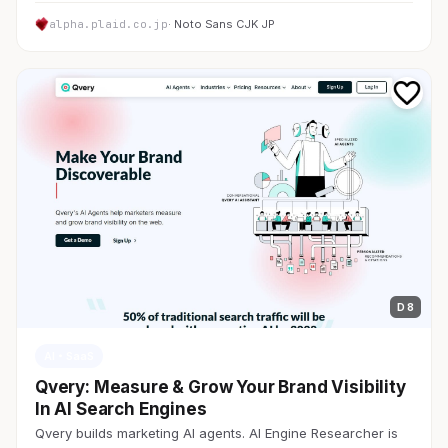
alpha.plaid.co.jp
· Noto Sans CJK JP
D 8
AI・SaaS
Qvery: Measure & Grow Your Brand Visibility
In AI Search Engines
Qvery builds marketing AI agents. AI Engine Researcher is