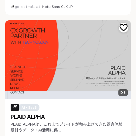
go-spiral.ai
· Noto Sans CJK JP
D 8
JP
AI・SaaS
PLAID ALPHA
PLAID ALPHAは、これまでプレイドが積み上げてきた顧客体験
設計やデータ・AI活用に係…