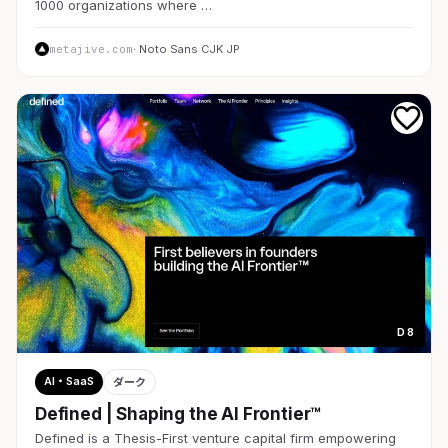
1000 organizations where …
metajive.com
· Noto Sans CJK JP
D 8
AI・SaaS
ダーク
Defined | Shaping the AI Frontier™
Defined is a Thesis-First venture capital firm empowering