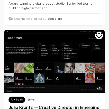
Award-winning digital product studio. Senior-led teams
building high-performanc…
wondermakers.digital
· codec-pro
D 6
AI・SaaS
ダーク
Julia Krantz — Creative Director in Emerging