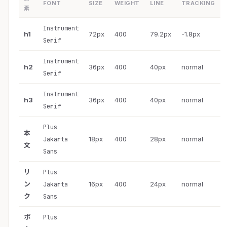
FONT
SIZE
WEIGHT
LINE
TRACKING
素
Instrument
h1
72px
400
79.2px
-1.8px
Serif
Instrument
h2
36px
400
40px
normal
Serif
Instrument
h3
36px
400
40px
normal
Serif
Plus
本
18px
400
28px
normal
Jakarta
文
Sans
リ
Plus
ン
16px
400
24px
normal
Jakarta
ク
Sans
ボ
Plus