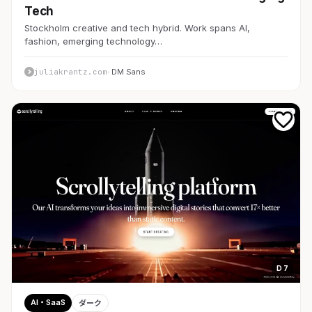
Tech
Stockholm creative and tech hybrid. Work spans AI,
fashion, emerging technology…
juliakrantz.com
· DM Sans
D 7
AI・SaaS
ダーク