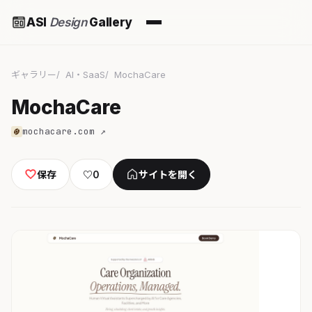
ASI
Design
Gallery
ギャラリー
AI・SaaS
MochaCare
MochaCare
mochacare.com ↗
保存
♡
0
サイトを開く