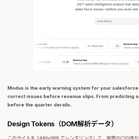
Modus is the early warning system for your salesforce
correct issues before revenue slips. From predicting a
before the quarter derails.
Design Tokens（DOM解析データ）
このサイトを
でレンダリングして、実際のCSS値
1440×900