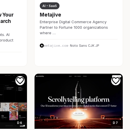
AI・SaaS
w Your
Metajive
earch
Enterprise Digital Commerce Agency
Partner to Fortune 1000 organizations
where …
ts. AI
 product
metajive.com
· Noto Sans CJK JP
D 6
D 7