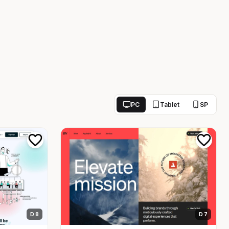
PC
Tablet
SP
D 8
D 7