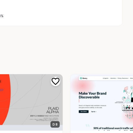
0%
D 8