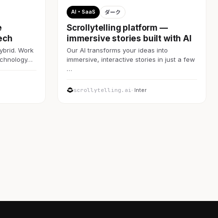
AI・SaaS
ダーク
e
Scrollytelling platform —
ech
immersive stories built with AI
ybrid. Work
Our AI transforms your ideas into
technology…
immersive, interactive stories in just a few
…
scrollytelling.ai
· Inter