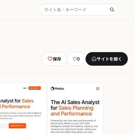
保存
♡
0
サイトを開く