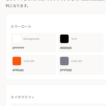
料になります。
カラーロール
Background
Text
#ffffff
#000000
Color #3
Color #4
#f9560c
#797b88
タイポグラフィ