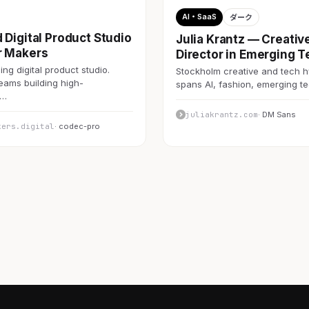
AI・SaaS
ダーク
 Digital Product Studio
Julia Krantz — Creativ
r Makers
Director in Emerging T
ng digital product studio.
Stockholm creative and tech h
teams building high-
spans AI, fashion, emerging 
c…
juliakrantz.com
· DM Sans
kers.digital
· codec-pro