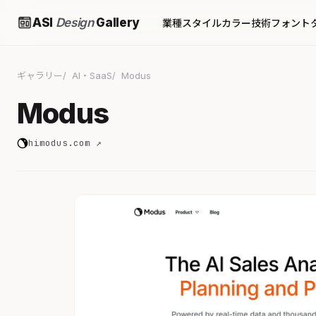
ASI
Design
Gallery
業種
スタイル
カラー
技術
フォント
ギャラリー
AI・SaaS
Modus
Modus
himodus.com ↗