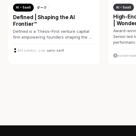
AI・SaaS
AI・SaaS
ダーク
High-End
Defined | Shaping the AI
| Wonde
Frontier™
Award-winni
Defined is a Thesis-First venture capital
Senior-led 
firm empowering founders shaping the …
performan
definedvc.com
· sans-serif
wonderma