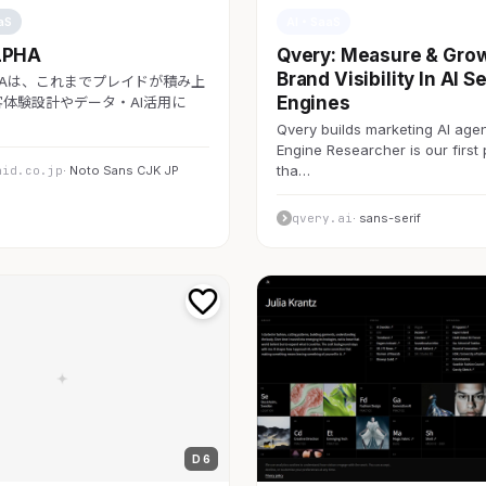
aS
AI・SaaS
LPHA
Qvery: Measure & Gro
Brand Visibility In AI S
LPHAは、これまでプレイドが積み上
Engines
体験設計やデータ・AI活用に
Qvery builds marketing AI agen
Engine Researcher is our first
tha…
aid.co.jp
· Noto Sans CJK JP
qvery.ai
· sans-serif
D 6