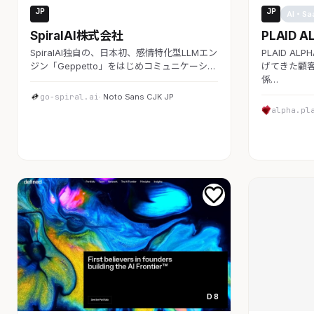
JP
JP
AI・SaaS
AI・Sa
SpiralAI株式会社
PLAID A
SpiralAI独自の、日本初、感情特化型LLMエン
PLAID A
ジン「Geppetto」をはじめコミュニケーシ…
げてきた顧客
係…
go-spiral.ai
· Noto Sans CJK JP
alpha.pl
D 8