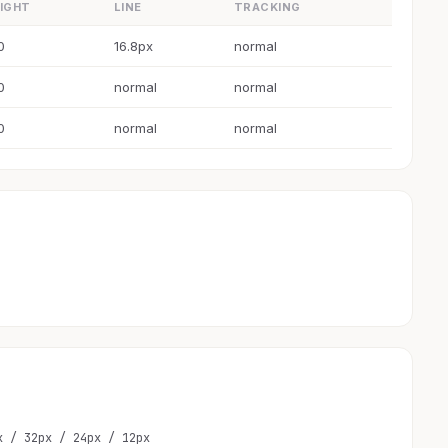
IGHT
LINE
TRACKING
0
16.8px
normal
0
normal
normal
0
normal
normal
x / 32px / 24px / 12px