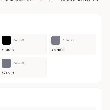
Color #1
Color #2
#000000
#797c88
Color #5
#737785