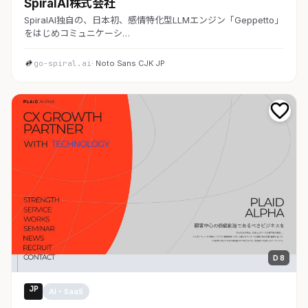
SpiralAI株式会社
SpiralAI独自の、日本初、感情特化型LLMエンジン「Geppetto」
をはじめコミュニケーシ…
go-spiral.ai
· Noto Sans CJK JP
D 8
JP
AI・SaaS