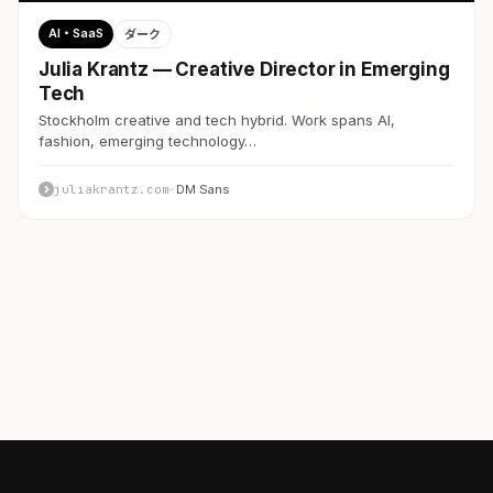
AI・SaaS
ダーク
Julia Krantz — Creative Director in Emerging
Tech
Stockholm creative and tech hybrid. Work spans AI,
fashion, emerging technology…
juliakrantz.com
· DM Sans