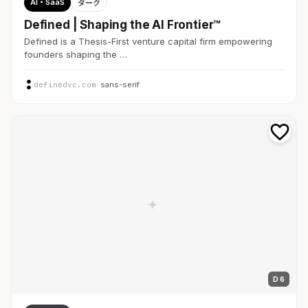
AI・SaaS
ダーク
Defined | Shaping the AI Frontier™
Defined is a Thesis-First venture capital firm empowering
founders shaping the …
definedvc.com
· sans-serif
D 6