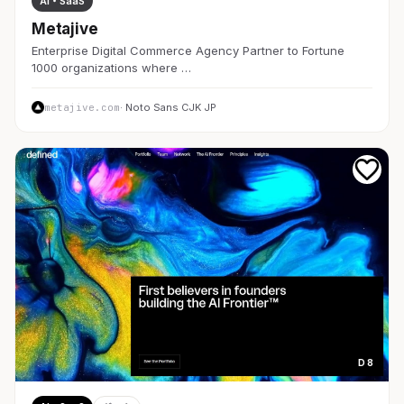
AI・SaaS
Metajive
Enterprise Digital Commerce Agency Partner to Fortune
1000 organizations where …
metajive.com
· Noto Sans CJK JP
D 8