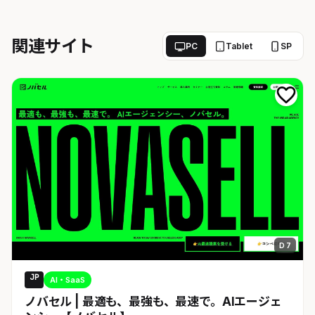
関連サイト
PC
Tablet
SP
D 7
JP
AI・SaaS
ノバセル | 最適も、最強も、最速で。AIエージェ