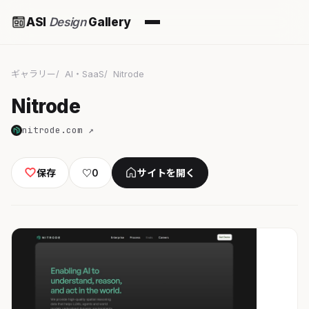
ASI
Design
Gallery
ギャラリー
AI・SaaS
Nitrode
Nitrode
nitrode.com ↗
保存
♡
0
サイトを開く