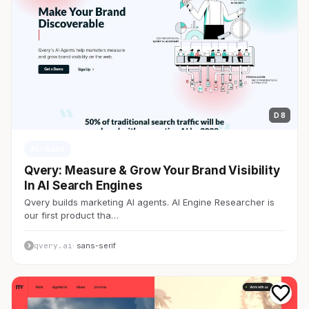
D 8
AI・SaaS
Qvery: Measure & Grow Your Brand Visibility
In AI Search Engines
Qvery builds marketing AI agents. AI Engine Researcher is
our first product tha…
qvery.ai
· sans-serif