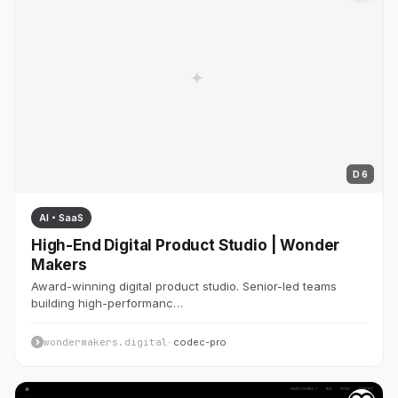
D 6
AI・SaaS
High-End Digital Product Studio | Wonder
Makers
Award-winning digital product studio. Senior-led teams
building high-performanc…
wondermakers.digital
· codec-pro