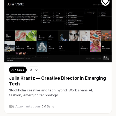
D 6
AI・SaaS
ダーク
Julia Krantz — Creative Director in Emerging
Tech
Stockholm creative and tech hybrid. Work spans AI,
fashion, emerging technology…
juliakrantz.com
· DM Sans