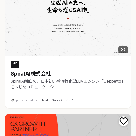
D 8
JP
AI・SaaS
SpiralAI株式会社
SpiralAI独自の、日本初、感情特化型LLMエンジン「Geppetto」
をはじめコミュニケーシ…
go-spiral.ai
· Noto Sans CJK JP