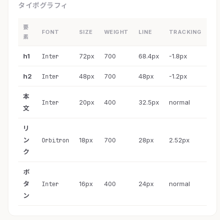
タイポグラフィ
要
FONT
SIZE
WEIGHT
LINE
TRACKING
素
h1
72px
700
68.4px
-1.8px
Inter
h2
48px
700
48px
-1.2px
Inter
本
20px
400
32.5px
normal
Inter
文
リ
ン
18px
700
28px
2.52px
Orbitron
ク
ボ
タ
16px
400
24px
normal
Inter
ン