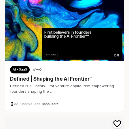
D 8
AI・SaaS
ダーク
Defined | Shaping the AI Frontier™
Defined is a Thesis-First venture capital firm empowering
founders shaping the …
definedvc.com
· sans-serif