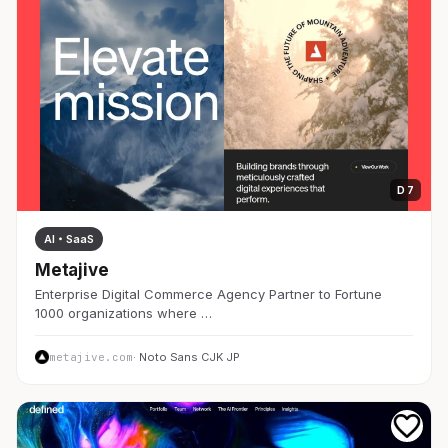
D 7
AI・SaaS
Metajive
Enterprise Digital Commerce Agency Partner to Fortune
1000 organizations where …
metajive.com
· Noto Sans CJK JP