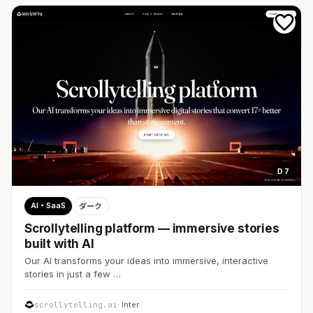
D 7
AI・SaaS
ダーク
Scrollytelling platform — immersive stories
built with AI
Our AI transforms your ideas into immersive, interactive
stories in just a few …
scrollytelling.ai
· Inter