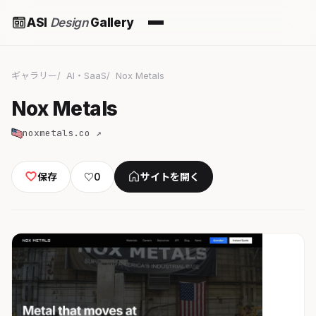
ASI
Design
Gallery
ギャラリー
AI・SaaS
Nox Metals
Nox Metals
noxmetals.co ↗
保存
♡
0
サイトを開く