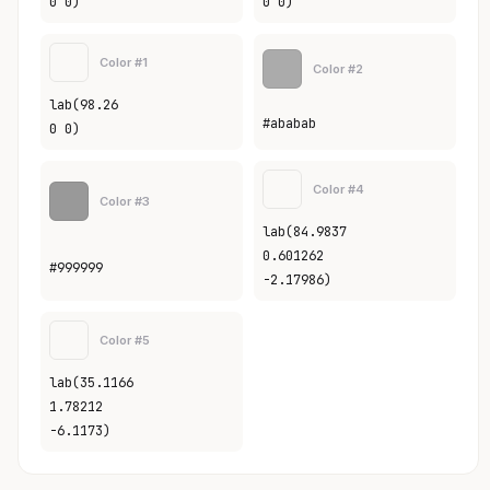
0 0)
0 0)
Color #1
Color #2
lab(98.26
#ababab
0 0)
Color #4
Color #3
lab(84.9837
0.601262
#999999
-2.17986)
Color #5
lab(35.1166
1.78212
-6.1173)