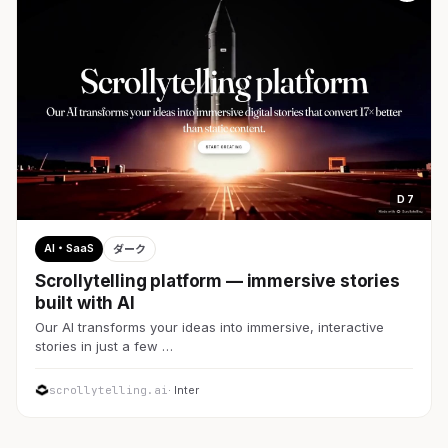
D 7
AI・SaaS
ダーク
Scrollytelling platform — immersive stories
built with AI
Our AI transforms your ideas into immersive, interactive
stories in just a few …
scrollytelling.ai
· Inter