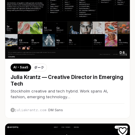
D 6
AI・SaaS
ダーク
Julia Krantz — Creative Director in Emerging
Tech
Stockholm creative and tech hybrid. Work spans AI,
fashion, emerging technology…
juliakrantz.com
· DM Sans