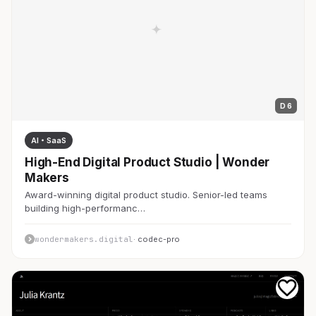
D 6
AI・SaaS
High-End Digital Product Studio | Wonder
Makers
Award-winning digital product studio. Senior-led teams
building high-performanc…
wondermakers.digital
· codec-pro