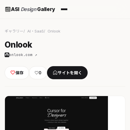
ASI
Design
Gallery
ギャラリー
AI・SaaS
Onlook
Onlook
onlook.com ↗
保存
♡
0
サイトを開く