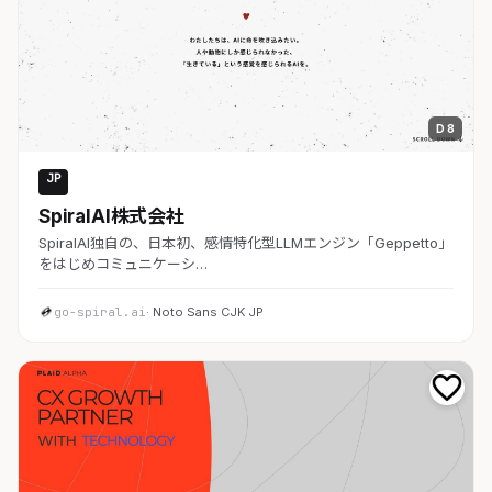
D 8
JP
AI・SaaS
SpiralAI株式会社
SpiralAI独自の、日本初、感情特化型LLMエンジン「Geppetto」
をはじめコミュニケーシ…
go-spiral.ai
· Noto Sans CJK JP