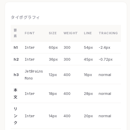
タイポグラフィ
要
FONT
SIZE
WEIGHT
LINE
TRACKING
素
h1
60px
300
54px
-2.4px
Inter
h2
36px
300
45px
-0.72px
Inter
JetBrains
h3
12px
400
16px
normal
Mono
本
18px
400
28px
normal
Inter
文
リ
ン
14px
400
20px
normal
Inter
ク