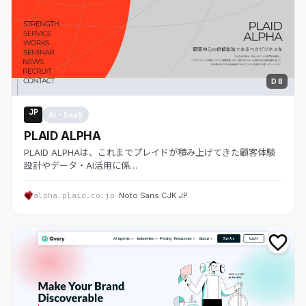
D 8
JP
AI・SaaS
PLAID ALPHA
PLAID ALPHAは、これまでプレイドが積み上げてきた顧客体験
設計やデータ・AI活用に係…
alpha.plaid.co.jp
· Noto Sans CJK JP