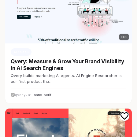
D 8
AI・SaaS
Qvery: Measure & Grow Your Brand Visibility
In AI Search Engines
Qvery builds marketing AI agents. AI Engine Researcher is
our first product tha…
qvery.ai
· sans-serif