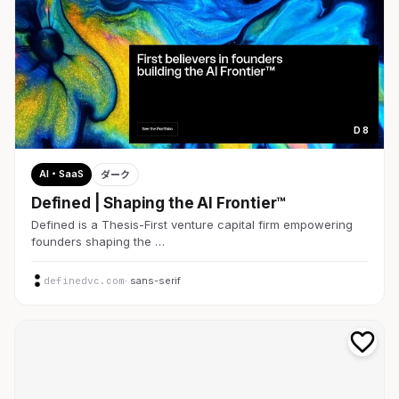
D 8
AI・SaaS
ダーク
Defined | Shaping the AI Frontier™
Defined is a Thesis-First venture capital firm empowering
founders shaping the …
definedvc.com
· sans-serif