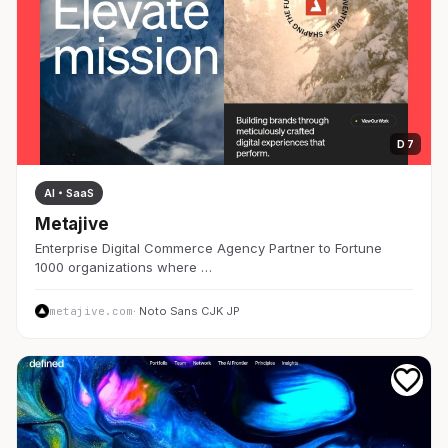
D 7
AI・SaaS
Metajive
Enterprise Digital Commerce Agency Partner to Fortune
1000 organizations where …
metajive.com
· Noto Sans CJK JP