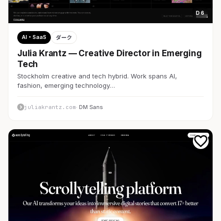
D 6
AI・SaaS
ダーク
Julia Krantz — Creative Director in Emerging
Tech
Stockholm creative and tech hybrid. Work spans AI,
fashion, emerging technology…
juliakrantz.com
· DM Sans