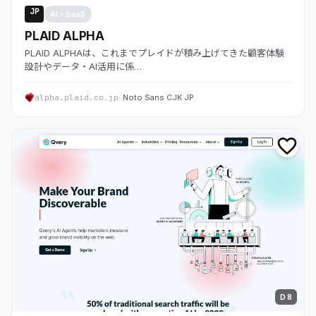
JP
AI・SaaS
PLAID ALPHA
PLAID ALPHAは、これまでプレイドが積み上げてきた顧客体験
設計やデータ・AI活用に係…
alpha.plaid.co.jp
· Noto Sans CJK JP
D 8