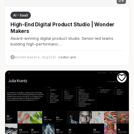
D 6
AI・SaaS
High-End Digital Product Studio | Wonder
Makers
Award-winning digital product studio. Senior-led teams
building high-performanc…
wondermakers.digital
· codec-pro