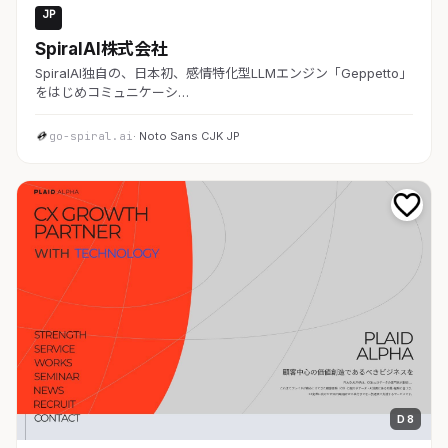
JP
AI・SaaS
SpiralAI株式会社
SpiralAI独自の、日本初、感情特化型LLMエンジン「Geppetto」
をはじめコミュニケーシ…
go-spiral.ai
· Noto Sans CJK JP
D 8