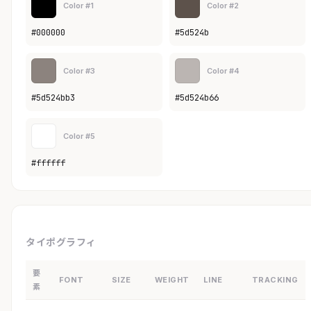
Color #1
Color #2
#000000
#5d524b
Color #3
Color #4
#5d524bb3
#5d524b66
Color #5
#ffffff
タイポグラフィ
要
FONT
SIZE
WEIGHT
LINE
TRACKING
素