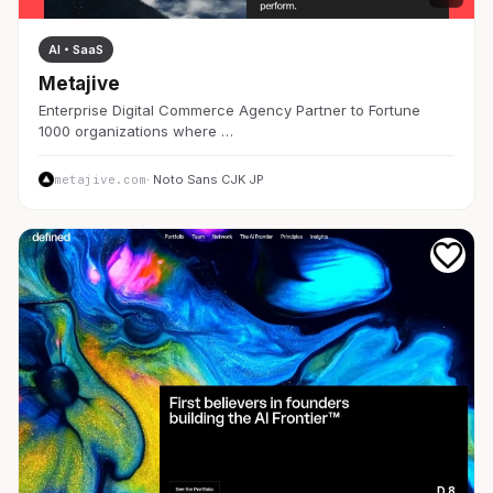
AI・SaaS
Metajive
Enterprise Digital Commerce Agency Partner to Fortune
1000 organizations where …
metajive.com
· Noto Sans CJK JP
D 8