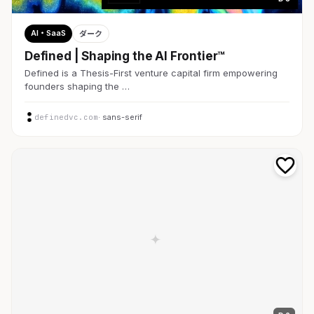
AI・SaaS
ダーク
Defined | Shaping the AI Frontier™
Defined is a Thesis-First venture capital firm empowering
founders shaping the …
definedvc.com
· sans-serif