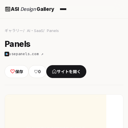
ASI
Design
Gallery
ギャラリー
AI・SaaS
Panels
Panels
usepanels.com ↗
保存
♡
0
サイトを開く