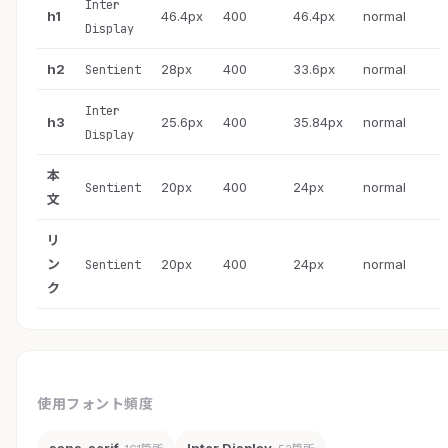
Inter
h1
46.4px
400
46.4px
normal
Display
h2
28px
400
33.6px
normal
Sentient
Inter
h3
25.6px
400
35.84px
normal
Display
本
20px
400
24px
normal
Sentient
文
リ
ン
20px
400
24px
normal
Sentient
ク
使用フォント頻度