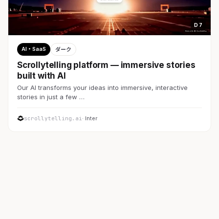
D 7
AI・SaaS
ダーク
Scrollytelling platform — immersive stories
built with AI
Our AI transforms your ideas into immersive, interactive
stories in just a few …
scrollytelling.ai
· Inter