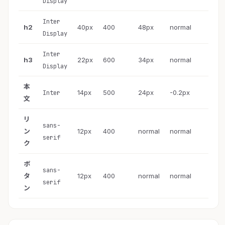
Display
Inter
h2
40px
400
48px
normal
Display
Inter
h3
22px
600
34px
normal
Display
本
14px
500
24px
-0.2px
Inter
文
リ
sans-
ン
12px
400
normal
normal
serif
ク
ボ
sans-
タ
12px
400
normal
normal
serif
ン