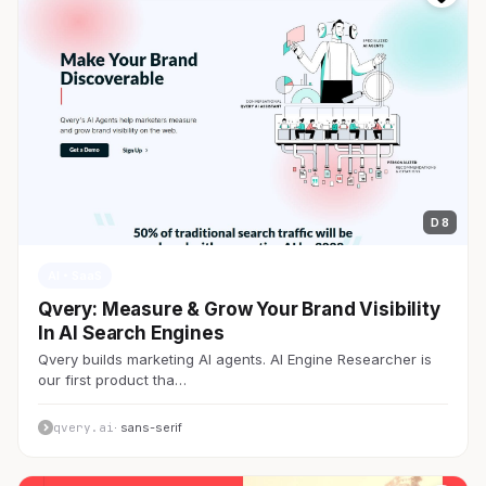
D 8
AI・SaaS
Qvery: Measure & Grow Your Brand Visibility
In AI Search Engines
Qvery builds marketing AI agents. AI Engine Researcher is
our first product tha…
qvery.ai
· sans-serif