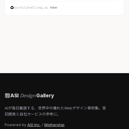
scrollytelling.ai
· Inter
ASI
Design
Gallery
AIが毎日厳選する、世界中の優れたWebデザイン事例集。受
託開発と自社サービスの参考に。
Powered by
ASI Inc.
/
Mothership