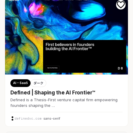
D 8
AI・SaaS
ダーク
Defined | Shaping the AI Frontier™
Defined is a Thesis-First venture capital firm empowering
founders shaping the …
definedvc.com
· sans-serif