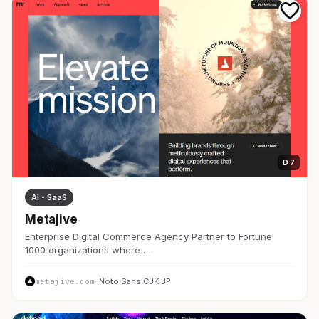
D 7
AI・SaaS
Metajive
Enterprise Digital Commerce Agency Partner to Fortune
1000 organizations where …
metajive.com
· Noto Sans CJK JP