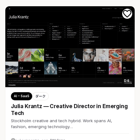
D 6
AI・SaaS
ダーク
Julia Krantz — Creative Director in Emerging
Tech
Stockholm creative and tech hybrid. Work spans AI,
fashion, emerging technology…