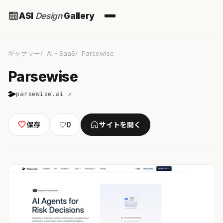
ASI
Design
Gallery
ギャラリー
AI・SaaS
Parsewise
Parsewise
parsewise.ai ↗
保存
♡
0
サイトを開く