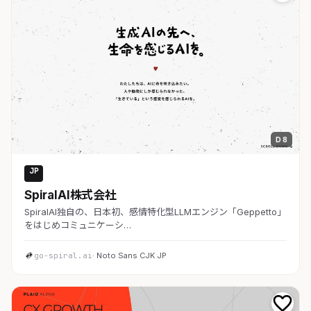
D 8
JP
AI・SaaS
SpiralAI株式会社
SpiralAI独自の、日本初、感情特化型LLMエンジン「Geppetto」
をはじめコミュニケーシ…
go-spiral.ai
· Noto Sans CJK JP