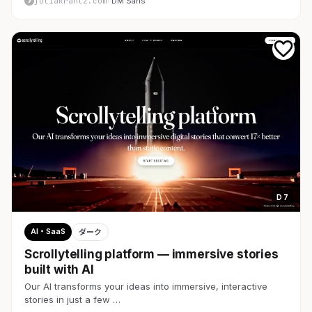
juliakrantz.com
· DM Sans
D 7
AI・SaaS
ダーク
Scrollytelling platform — immersive stories
built with AI
Our AI transforms your ideas into immersive, interactive
stories in just a few …