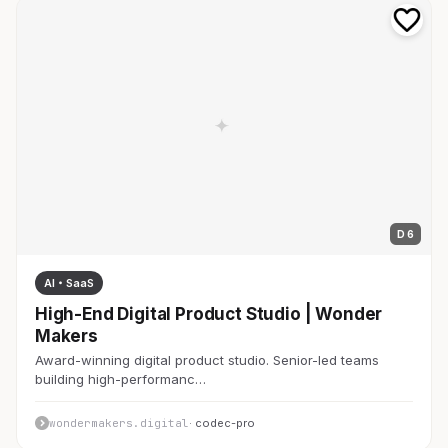
D 6
AI・SaaS
High-End Digital Product Studio | Wonder
Makers
Award-winning digital product studio. Senior-led teams
building high-performanc…
wondermakers.digital
· codec-pro