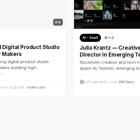
D 6
AI・SaaS
ダーク
 Digital Product Studio
Julia Krantz — Creativ
r Makers
Director in Emerging T
ng digital product studio.
Stockholm creative and tech h
teams building high-
spans AI, fashion, emerging 
c…
juliakrantz.com
· DM Sans
kers.digital
· codec-pro