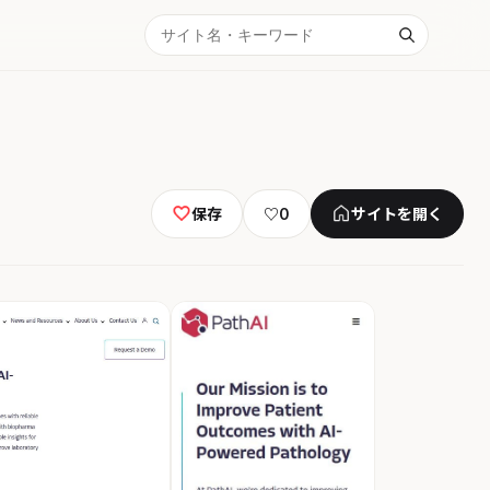
保存
♡
0
サイトを開く