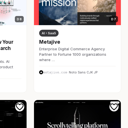
D 8
D 7
AI・SaaS
w Your
Metajive
earch
Enterprise Digital Commerce Agency
Partner to Fortune 1000 organizations
where …
ts. AI
 product
metajive.com
· Noto Sans CJK JP