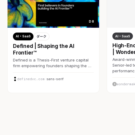
D 8
AI・SaaS
AI・SaaS
ダーク
High-End
Defined | Shaping the AI
| Wonde
Frontier™
Award-winni
Defined is a Thesis-First venture capital
Senior-led 
firm empowering founders shaping the …
performan
definedvc.com
· sans-serif
wonderma