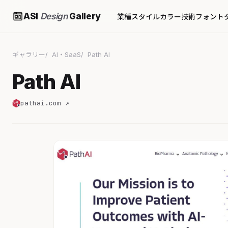
ASI
Design
Gallery
業種
スタイル
カラー
技術
フォント
ギャラリー
AI・SaaS
Path AI
Path AI
pathai.com ↗