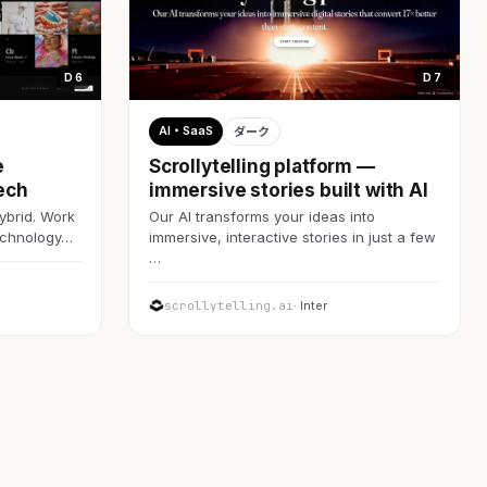
D 6
D 7
AI・SaaS
ダーク
e
Scrollytelling platform —
ech
immersive stories built with AI
ybrid. Work
Our AI transforms your ideas into
technology…
immersive, interactive stories in just a few
…
scrollytelling.ai
· Inter