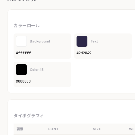
カラーロール
Background
Text
#ffffff
#2d2849
Color #3
#000000
タイポグラフィ
要素
FONT
SIZE
WE