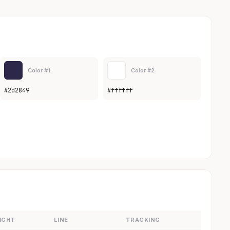
Color #1
Color #2
#2d2849
#ffffff
IGHT
LINE
TRACKING