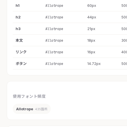
h1
60px
50
Allotrope
h2
44px
50
Allotrope
h3
21px
50
Allotrope
本文
18px
30
Allotrope
リンク
16px
40
Allotrope
ボタン
14.72px
50
Allotrope
使用フォント頻度
Allotrope
435箇所