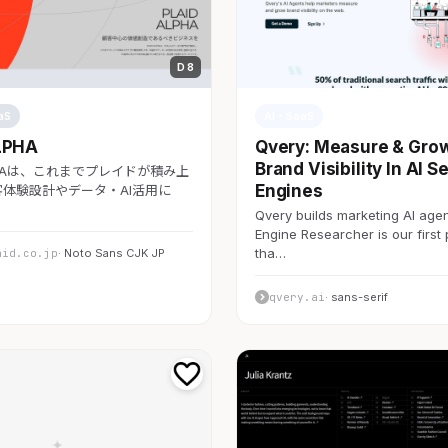
D 8
aS
AI・SaaS
LPHA
Qvery: Measure & Gro
Brand Visibility In AI S
LPHAは、これまでプレイドが積み上
Engines
体験設計やデータ・AI活用に
Qvery builds marketing AI agen
Engine Researcher is our first
tha…
aid.co.jp
· Noto Sans CJK JP
qvery.ai
· sans-serif