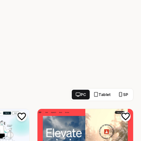
PC
Tablet
SP