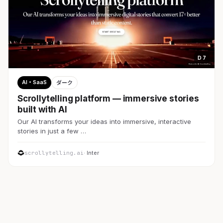
D 7
AI・SaaS
ダーク
Scrollytelling platform — immersive stories
built with AI
Our AI transforms your ideas into immersive, interactive
stories in just a few …
scrollytelling.ai
· Inter