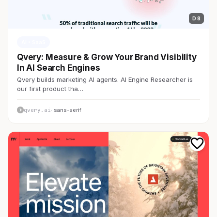
D 8
AI・SaaS
Qvery: Measure & Grow Your Brand Visibility
In AI Search Engines
Qvery builds marketing AI agents. AI Engine Researcher is
our first product tha…
qvery.ai
· sans-serif