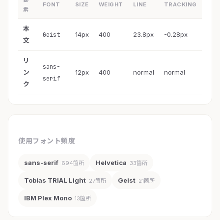
FONT
SIZE
WEIGHT
LINE
TRACKING
素
本
14px
400
23.8px
-0.28px
Geist
文
リ
sans-
ン
12px
400
normal
normal
serif
ク
使用フォント頻度
sans-serif
Helvetica
694箇所
33箇所
Tobias TRIAL Light
Geist
27箇所
21箇所
IBM Plex Mono
13箇所