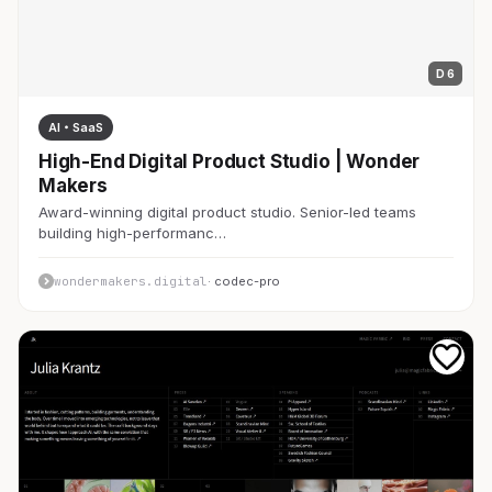
D 6
AI・SaaS
High-End Digital Product Studio | Wonder
Makers
Award-winning digital product studio. Senior-led teams
building high-performanc…
wondermakers.digital
· codec-pro