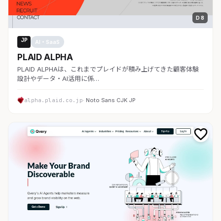
D 8
JP
AI・SaaS
PLAID ALPHA
PLAID ALPHAは、これまでプレイドが積み上げてきた顧客体験
設計やデータ・AI活用に係…
alpha.plaid.co.jp
· Noto Sans CJK JP