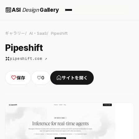
ASI
Design
Gallery
ギャラリー
AI・SaaS
Pipeshift
Pipeshift
pipeshift.com ↗
保存
♡
0
サイトを開く