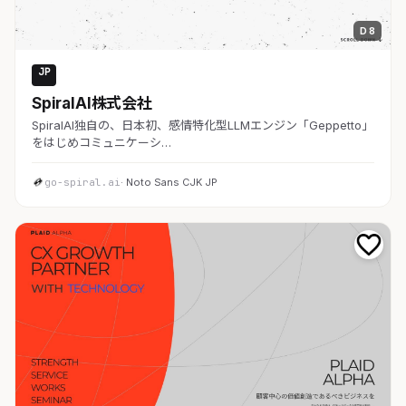
D 8
JP
AI・SaaS
SpiralAI株式会社
SpiralAI独自の、日本初、感情特化型LLMエンジン「Geppetto」
をはじめコミュニケーシ…
go-spiral.ai
· Noto Sans CJK JP