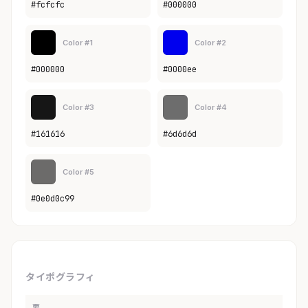
#fcfcfc
#000000
Color #1
Color #2
#000000
#0000ee
Color #3
Color #4
#161616
#6d6d6d
Color #5
#0e0d0c99
タイポグラフィ
要