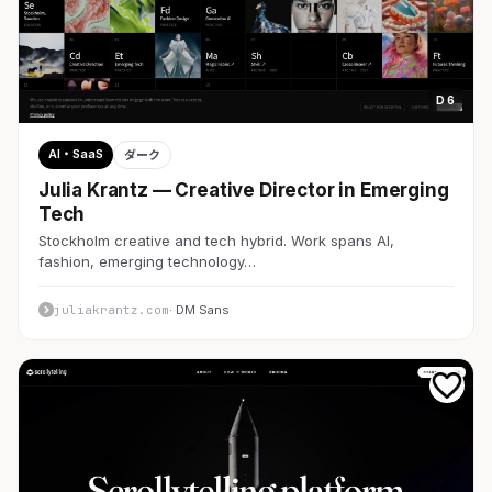
D 6
AI・SaaS
ダーク
Julia Krantz — Creative Director in Emerging
Tech
Stockholm creative and tech hybrid. Work spans AI,
fashion, emerging technology…
juliakrantz.com
· DM Sans