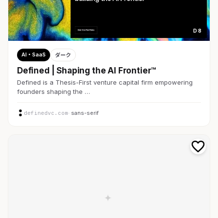
D 8
AI・SaaS
ダーク
Defined | Shaping the AI Frontier™
Defined is a Thesis-First venture capital firm empowering
founders shaping the …
definedvc.com
· sans-serif