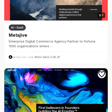
D 7
AI・SaaS
Metajive
Enterprise Digital Commerce Agency Partner to Fortune
1000 organizations where …
metajive.com
· Noto Sans CJK JP