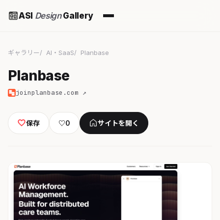
ASI
Design
Gallery
ギャラリー
AI・SaaS
Planbase
Planbase
joinplanbase.com ↗
保存
♡
0
サイトを開く