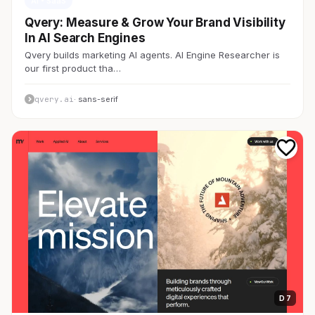
AI・SaaS
Qvery: Measure & Grow Your Brand Visibility
In AI Search Engines
Qvery builds marketing AI agents. AI Engine Researcher is
our first product tha…
qvery.ai
· sans-serif
D 7