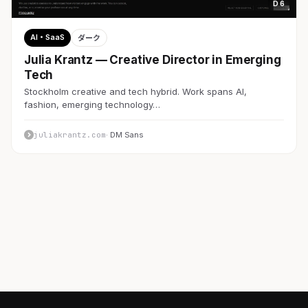
D 6
AI・SaaS
ダーク
Julia Krantz — Creative Director in Emerging
Tech
Stockholm creative and tech hybrid. Work spans AI,
fashion, emerging technology…
juliakrantz.com
· DM Sans