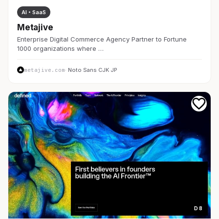
AI・SaaS
Metajive
Enterprise Digital Commerce Agency Partner to Fortune
1000 organizations where …
metajive.com
· Noto Sans CJK JP
D 8