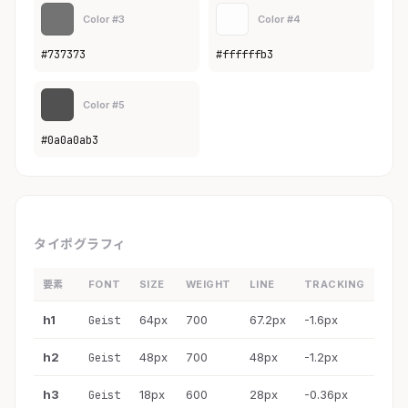
Color #3
Color #4
#737373
#ffffffb3
Color #5
#0a0a0ab3
タイポグラフィ
要素
FONT
SIZE
WEIGHT
LINE
TRACKING
h1
64px
700
67.2px
-1.6px
Geist
h2
48px
700
48px
-1.2px
Geist
h3
18px
600
28px
-0.36px
Geist