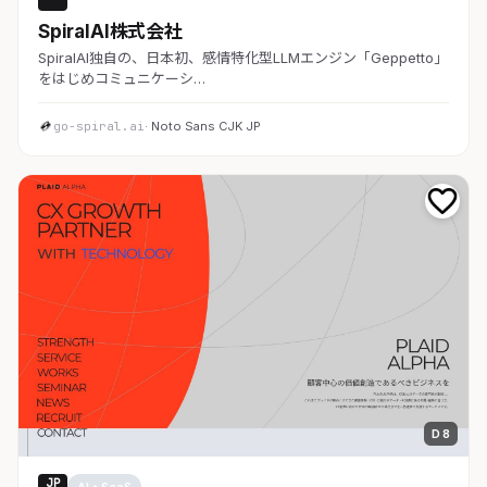
SpiralAI株式会社
SpiralAI独自の、日本初、感情特化型LLMエンジン「Geppetto」
をはじめコミュニケーシ…
go-spiral.ai
· Noto Sans CJK JP
D 8
JP
AI・SaaS