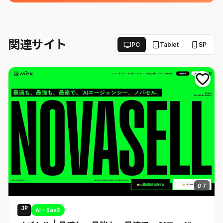
関連サイト
PC
Tablet
SP
D 7
JP
AI・SaaS