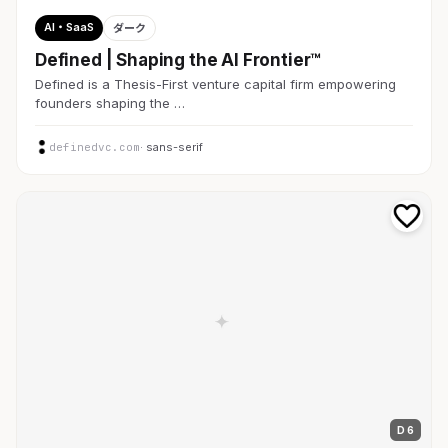
AI・SaaS
ダーク
Defined | Shaping the AI Frontier™
Defined is a Thesis-First venture capital firm empowering
founders shaping the …
definedvc.com
· sans-serif
D 6