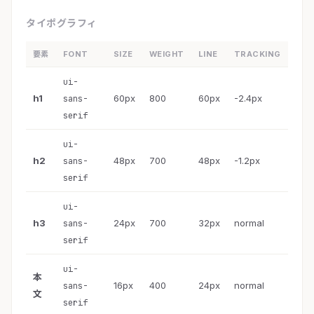
タイポグラフィ
要素
FONT
SIZE
WEIGHT
LINE
TRACKING
ui-
h1
60px
800
60px
-2.4px
sans-
serif
ui-
h2
48px
700
48px
-1.2px
sans-
serif
ui-
h3
24px
700
32px
normal
sans-
serif
ui-
本
16px
400
24px
normal
sans-
文
serif