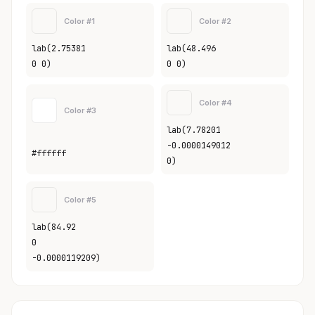
Color #1
Color #2
lab(2.75381
lab(48.496
0 0)
0 0)
Color #4
Color #3
lab(7.78201
-0.0000149012
#ffffff
0)
Color #5
lab(84.92
0
-0.0000119209)