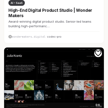
AI・SaaS
High-End Digital Product Studio | Wonder
Makers
Award-winning digital product studio. Senior-led teams
building high-performanc…
wondermakers.digital
· codec-pro
D 6