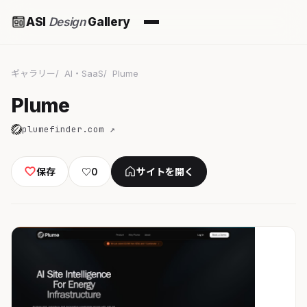
ASI
Design
Gallery
ギャラリー
AI・SaaS
Plume
Plume
plumefinder.com ↗
保存
♡
0
サイトを開く