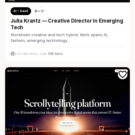
AI・SaaS
ダーク
Julia Krantz — Creative Director in Emerging
Tech
Stockholm creative and tech hybrid. Work spans AI,
fashion, emerging technology…
juliakrantz.com
· DM Sans