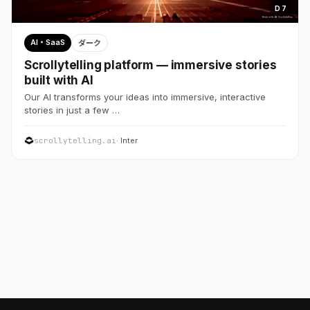
D 7
AI・SaaS
ダーク
Scrollytelling platform — immersive stories
built with AI
Our AI transforms your ideas into immersive, interactive
stories in just a few …
scrollytelling.ai
· Inter