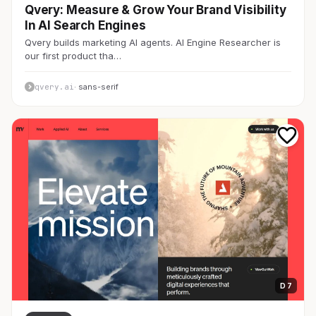
Qvery: Measure & Grow Your Brand Visibility
In AI Search Engines
Qvery builds marketing AI agents. AI Engine Researcher is
our first product tha…
qvery.ai
· sans-serif
D 7