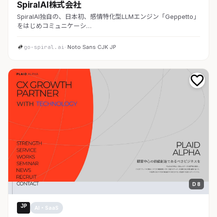
SpiralAI株式会社
SpiralAI独自の、日本初、感情特化型LLMエンジン「Geppetto」
をはじめコミュニケーシ…
go-spiral.ai
· Noto Sans CJK JP
D 8
JP
AI・SaaS