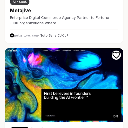
AI・SaaS
Metajive
Enterprise Digital Commerce Agency Partner to Fortune
1000 organizations where …
metajive.com
· Noto Sans CJK JP
D 8