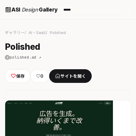
ASI
Design
Gallery
ギャラリー
AI・SaaS
Polished
Polished
polished.ad ↗
保存
♡
0
サイトを開く