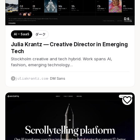
D 6
AI・SaaS
ダーク
Julia Krantz — Creative Director in Emerging
Tech
Stockholm creative and tech hybrid. Work spans AI,
fashion, emerging technology…
juliakrantz.com
· DM Sans