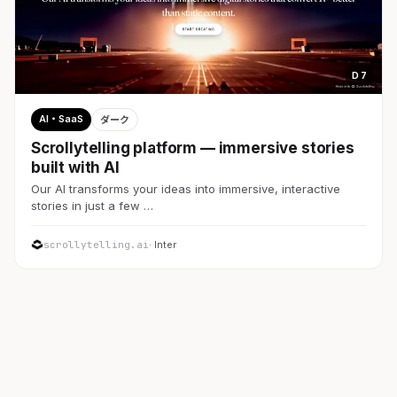
D 7
AI・SaaS
ダーク
Scrollytelling platform — immersive stories
built with AI
Our AI transforms your ideas into immersive, interactive
stories in just a few …
scrollytelling.ai
· Inter