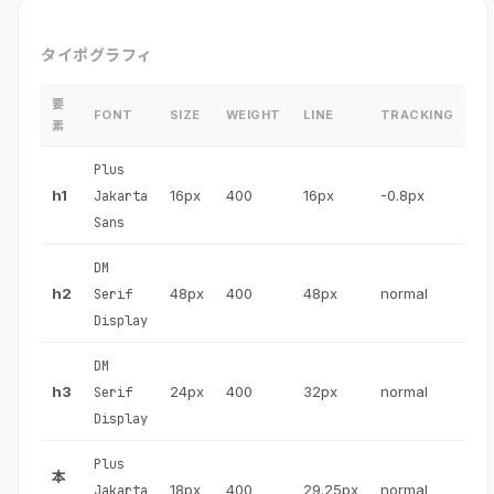
タイポグラフィ
要
FONT
SIZE
WEIGHT
LINE
TRACKING
素
Plus
h1
16px
400
16px
-0.8px
Jakarta
Sans
DM
h2
48px
400
48px
normal
Serif
Display
DM
h3
24px
400
32px
normal
Serif
Display
Plus
本
18px
400
29.25px
normal
Jakarta