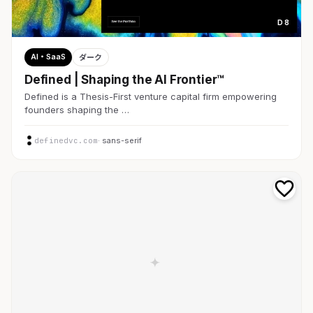
D 8
AI・SaaS
ダーク
Defined | Shaping the AI Frontier™
Defined is a Thesis-First venture capital firm empowering
founders shaping the …
definedvc.com
· sans-serif