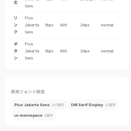
文
Sans
リ
Plus
ン
16px
400
24px
normal
Jakarta
ク
Sans
ボ
Plus
タ
16px
400
24px
normal
Jakarta
ン
Sans
使用フォント頻度
Plus Jakarta Sans
DM Serif Display
347箇所
22箇所
ui-monospace
6箇所