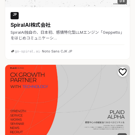
D 8
JP
AI・SaaS
SpiralAI株式会社
SpiralAI独自の、日本初、感情特化型LLMエンジン「Geppetto」
をはじめコミュニケーシ…
go-spiral.ai
· Noto Sans CJK JP