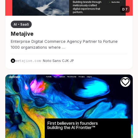
D 7
AI・SaaS
Metajive
Enterprise Digital Commerce Agency Partner to Fortune
1000 organizations where …
metajive.com
· Noto Sans CJK JP