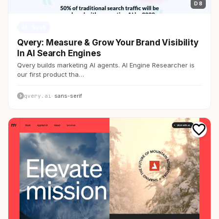
D 8
AI・SaaS
Qvery: Measure & Grow Your Brand Visibility
In AI Search Engines
Qvery builds marketing AI agents. AI Engine Researcher is
our first product tha…
qvery.ai
· sans-serif