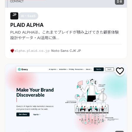
D 8
JP
AI・SaaS
PLAID ALPHA
PLAID ALPHAは、これまでプレイドが積み上げてきた顧客体験
設計やデータ・AI活用に係…
alpha.plaid.co.jp
· Noto Sans CJK JP