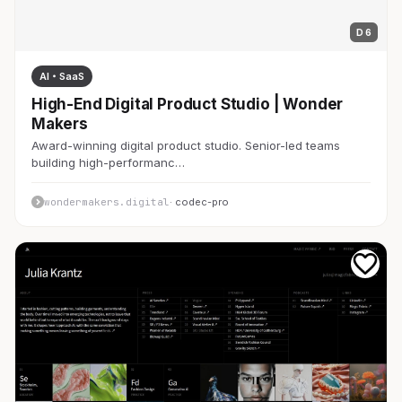
D 6
AI・SaaS
High-End Digital Product Studio | Wonder
Makers
Award-winning digital product studio. Senior-led teams
building high-performanc…
wondermakers.digital
· codec-pro