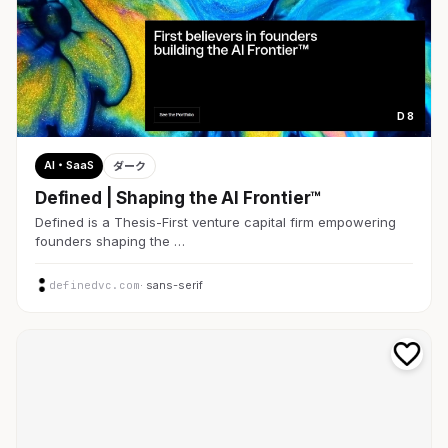
D 8
AI・SaaS
ダーク
Defined | Shaping the AI Frontier™
Defined is a Thesis-First venture capital firm empowering
founders shaping the …
definedvc.com
· sans-serif