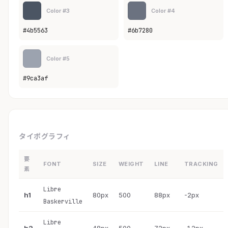
Color #3
Color #4
#4b5563
#6b7280
Color #5
#9ca3af
タイポグラフィ
要
FONT
SIZE
WEIGHT
LINE
TRACKING
素
Libre
h1
80px
500
88px
-2px
Baskerville
Libre