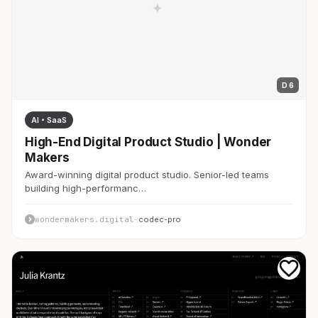
D 6
AI・SaaS
High-End Digital Product Studio | Wonder
Makers
Award-winning digital product studio. Senior-led teams
building high-performanc…
wondermakers.digital
· codec-pro