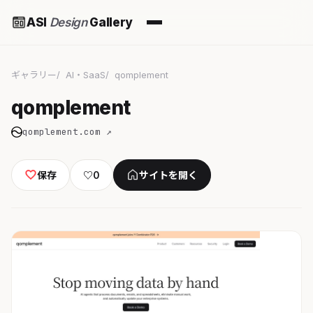
ASI
Design
Gallery
ギャラリー
AI・SaaS
qomplement
qomplement
qomplement.com ↗
保存
♡
0
サイトを開く