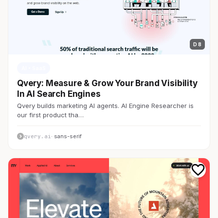
D 8
AI・SaaS
Qvery: Measure & Grow Your Brand Visibility
In AI Search Engines
Qvery builds marketing AI agents. AI Engine Researcher is
our first product tha…
qvery.ai
· sans-serif