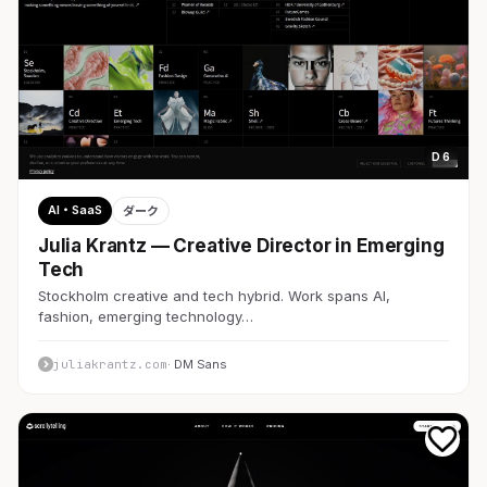
D 6
AI・SaaS
ダーク
Julia Krantz — Creative Director in Emerging
Tech
Stockholm creative and tech hybrid. Work spans AI,
fashion, emerging technology…
juliakrantz.com
· DM Sans