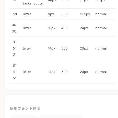
h2
48px
500
72px
-1.2px
Baskerville
h3
9px
600
13.5px
normal
Inter
本
16px
400
24px
normal
Inter
文
リ
ン
14px
500
20px
normal
Inter
ク
ボ
タ
14px
500
20px
normal
Inter
ン
使用フォント頻度