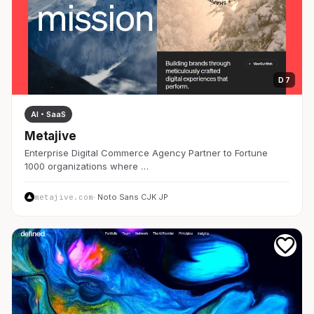
D 7
AI・SaaS
Metajive
Enterprise Digital Commerce Agency Partner to Fortune
1000 organizations where …
metajive.com
· Noto Sans CJK JP