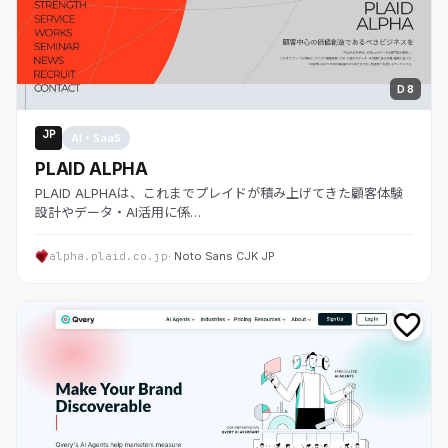
D 8
JP
AI・SaaS
PLAID ALPHA
PLAID ALPHAは、これまでプレイドが積み上げてきた顧客体験
設計やデータ・AI活用に係…
alpha.plaid.co.jp
· Noto Sans CJK JP