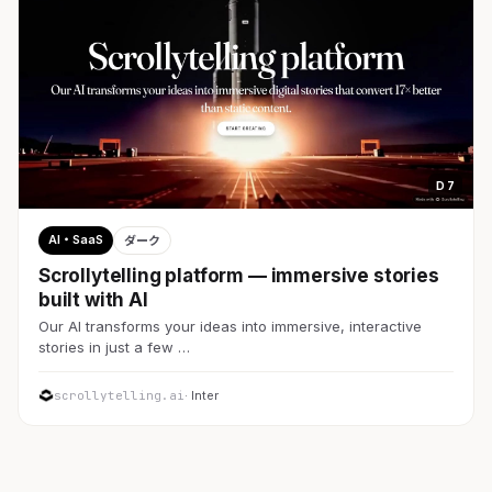
D 7
AI・SaaS
ダーク
Scrollytelling platform — immersive stories
built with AI
Our AI transforms your ideas into immersive, interactive
stories in just a few …
scrollytelling.ai
· Inter