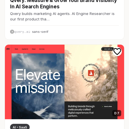
Qvery: Measure & Grow Your Brand Visibility
In AI Search Engines
Qvery builds marketing AI agents. AI Engine Researcher is
our first product tha…
qvery.ai
· sans-serif
D 7
AI・SaaS