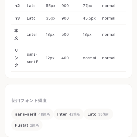
h2
55px
900
77px
normal
Lato
h3
35px
900
45.5px
normal
Lato
本
18px
500
18px
normal
Inter
文
リ
sans-
ン
12px
400
normal
normal
serif
ク
使用フォント頻度
sans-serif
Inter
Lato
411箇所
42箇所
38箇所
Fustat
2箇所