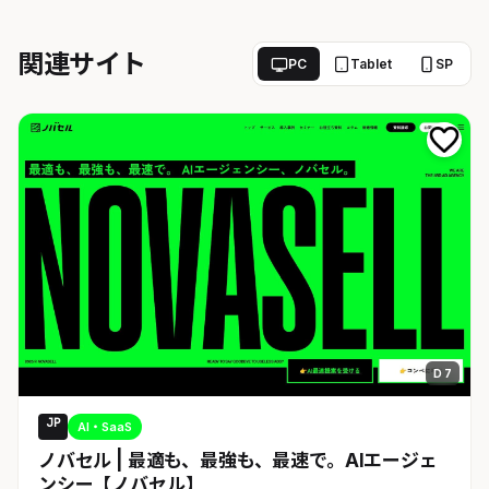
関連サイト
PC
Tablet
SP
D 7
JP
AI・SaaS
ノバセル | 最適も、最強も、最速で。AIエージェ
ンシー【ノバセル】