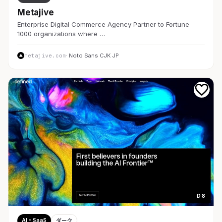
Metajive
Enterprise Digital Commerce Agency Partner to Fortune
1000 organizations where …
metajive.com
· Noto Sans CJK JP
D 8
AI・SaaS
ダーク