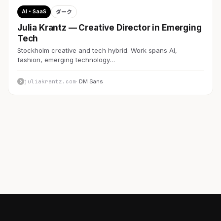
AI・SaaS
ダーク
Julia Krantz — Creative Director in Emerging
Tech
Stockholm creative and tech hybrid. Work spans AI,
fashion, emerging technology…
juliakrantz.com
· DM Sans