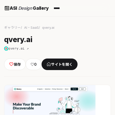
ASI
Design
Gallery
ギャラリー
AI・SaaS
qvery.ai
qvery.ai
qvery.ai ↗
保存
♡
0
サイトを開く