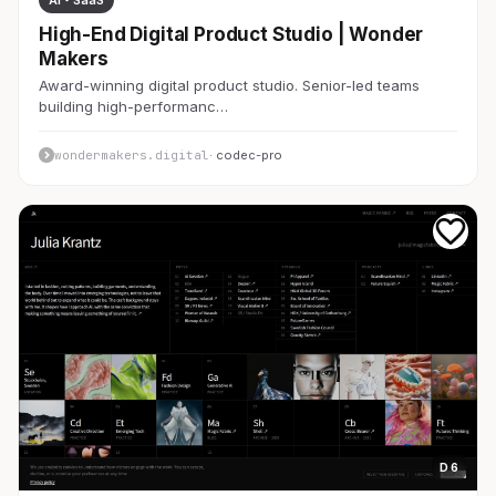
High-End Digital Product Studio | Wonder
Makers
Award-winning digital product studio. Senior-led teams
building high-performanc…
wondermakers.digital
· codec-pro
D 6