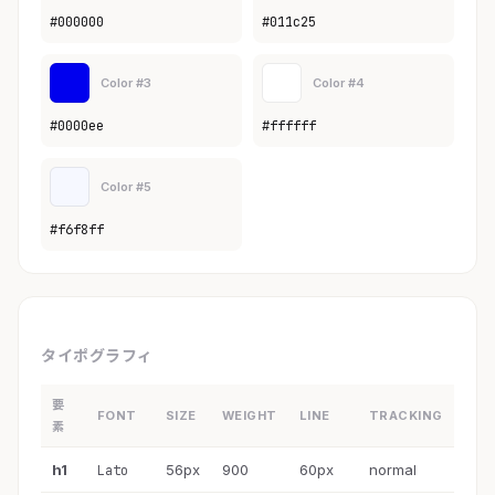
#000000
#011c25
Color #3
Color #4
#0000ee
#ffffff
Color #5
#f6f8ff
タイポグラフィ
要
FONT
SIZE
WEIGHT
LINE
TRACKING
素
h1
56px
900
60px
normal
Lato