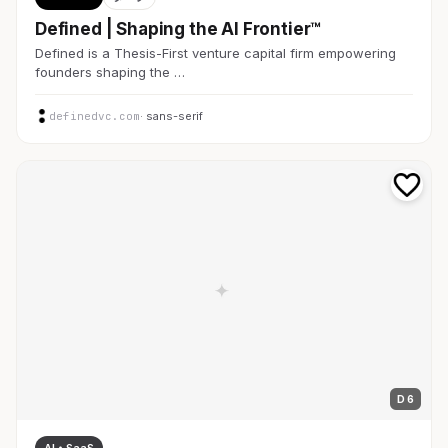
Defined | Shaping the AI Frontier™
Defined is a Thesis-First venture capital firm empowering
founders shaping the …
definedvc.com
· sans-serif
D 6
AI・SaaS