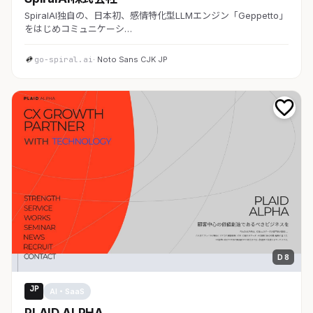
SpiralAI独自の、日本初、感情特化型LLMエンジン「Geppetto」
をはじめコミュニケーシ…
go-spiral.ai
· Noto Sans CJK JP
D 8
JP
AI・SaaS
PLAID ALPHA