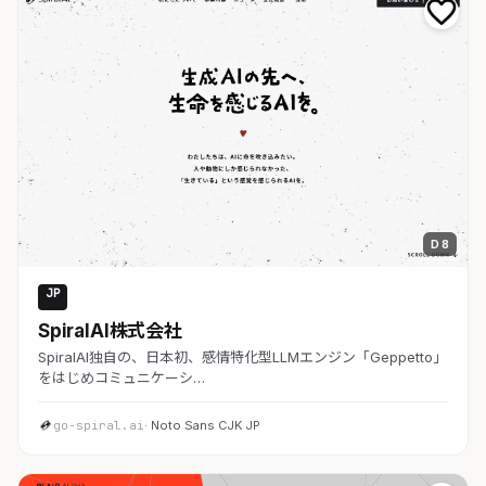
D 8
JP
AI・SaaS
SpiralAI株式会社
SpiralAI独自の、日本初、感情特化型LLMエンジン「Geppetto」
をはじめコミュニケーシ…
go-spiral.ai
· Noto Sans CJK JP