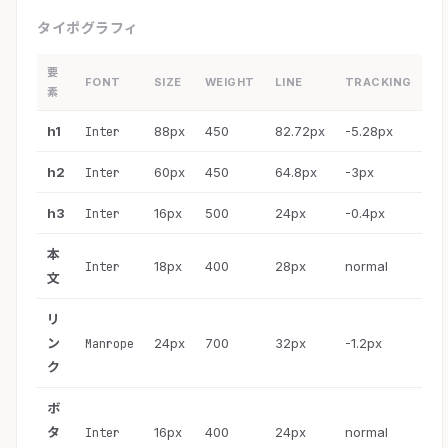
タイポグラフィ
要
FONT
SIZE
WEIGHT
LINE
TRACKING
素
h1
88px
450
82.72px
-5.28px
Inter
h2
60px
450
64.8px
-3px
Inter
h3
16px
500
24px
-0.4px
Inter
本
18px
400
28px
normal
Inter
文
リ
ン
24px
700
32px
-1.2px
Manrope
ク
ボ
タ
16px
400
24px
normal
Inter