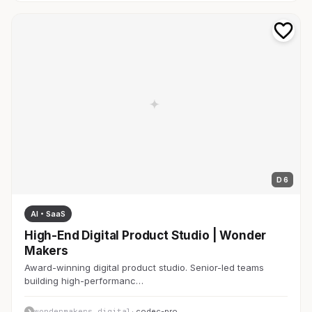
D 6
AI・SaaS
High-End Digital Product Studio | Wonder
Makers
Award-winning digital product studio. Senior-led teams
building high-performanc…
wondermakers.digital
· codec-pro