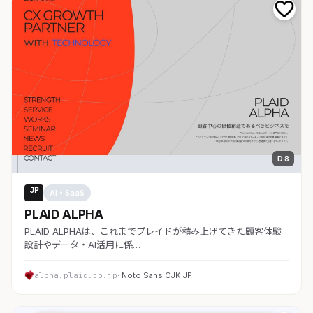
D 8
JP
AI・SaaS
PLAID ALPHA
PLAID ALPHAは、これまでプレイドが積み上げてきた顧客体験
設計やデータ・AI活用に係…
alpha.plaid.co.jp
· Noto Sans CJK JP