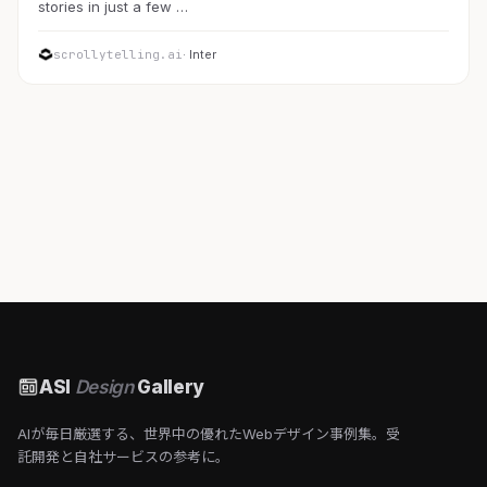
stories in just a few …
scrollytelling.ai
· Inter
ASI
Design
Gallery
AIが毎日厳選する、世界中の優れたWebデザイン事例集。受
託開発と自社サービスの参考に。