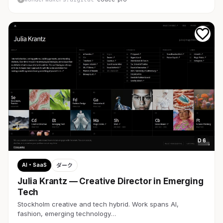
D 6
AI・SaaS
ダーク
Julia Krantz — Creative Director in Emerging
Tech
Stockholm creative and tech hybrid. Work spans AI,
fashion, emerging technology…