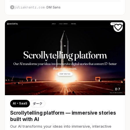
juliakrantz.com
· DM Sans
D 7
AI・SaaS
ダーク
Scrollytelling platform — immersive stories
built with AI
Our AI transforms your ideas into immersive, interactive