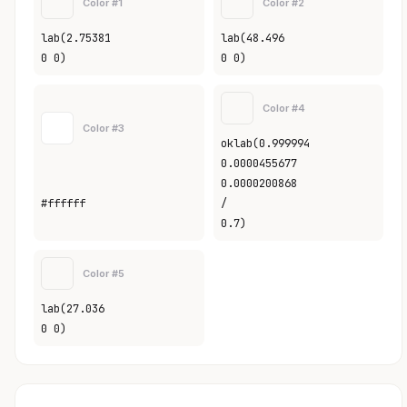
Color #1
Color #2
lab(2.75381
lab(48.496
0 0)
0 0)
Color #4
Color #3
oklab(0.999994
0.0000455677
0.0000200868
#ffffff
/
0.7)
Color #5
lab(27.036
0 0)