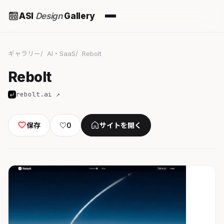
ASI
Design
Gallery
ギャラリー
AI・SaaS
Rebolt
Rebolt
rebolt.ai ↗
保存
♡
0
サイトを開く