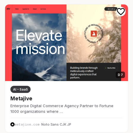
D 7
AI・SaaS
Metajive
Enterprise Digital Commerce Agency Partner to Fortune
1000 organizations where …
metajive.com
· Noto Sans CJK JP