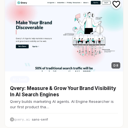
D 8
AI・SaaS
Qvery: Measure & Grow Your Brand Visibility
In AI Search Engines
Qvery builds marketing AI agents. AI Engine Researcher is
our first product tha…
qvery.ai
· sans-serif