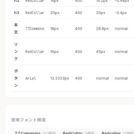
h2
16px
400
19.2px
-0.48px
RedCollar
h3
20px
400
20px
-0.4px
RedCollar
本
18px
400
28.8px
normal
TTCommons
文
リ
ン
16px
400
45px
normal
RedCollar
ク
ボ
タ
13.3333px
400
normal
normal
Arial
ン
使用フォント頻度
TTCommons
RedCollar
Redcollar
303箇所
77箇所
25箇所