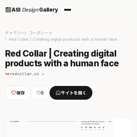
ASI
Design
Gallery
ギャラリー
コーポレート
Red Collar | Creating digital products with a human face
Red Collar | Creating digital
products with a human face
redcollar.co ↗
保存
♡
0
サイトを開く