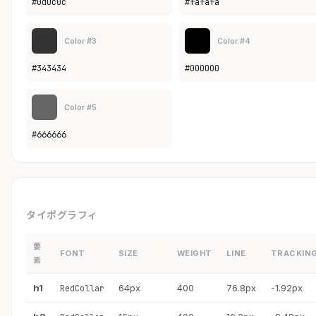
#0d0c0c
#fafafa
Color #3
Color #4
#343434
#000000
Color #5
#666666
タイポグラフィ
要
FONT
SIZE
WEIGHT
LINE
TRACKIN
素
h1
64px
400
76.8px
-1.92px
RedCollar