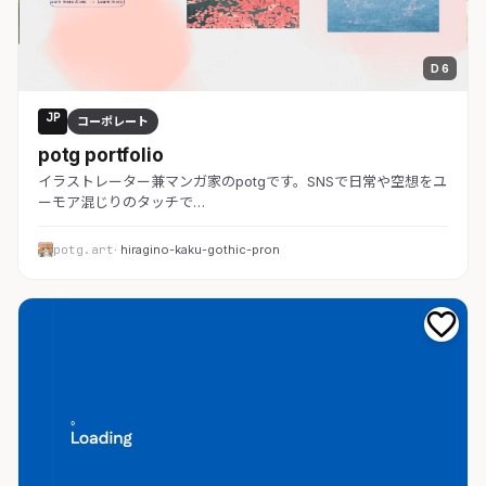
D 6
JP
コーポレート
potg portfolio
イラストレーター兼マンガ家のpotgです。SNSで日常や空想をユ
ーモア混じりのタッチで…
potg.art
· hiragino-kaku-gothic-pron