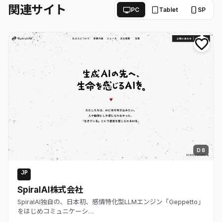
関連サイト
PC
Tablet
SP
D 8
JP
AI・SaaS
SpiralAI株式会社
SpiralAI独自の、日本初、感情特化型LLMエンジン「Geppetto」
をはじめコミュニケーシ…