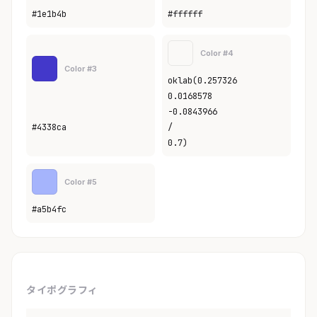
#1e1b4b
#ffffff
Color #4
Color #3
oklab(0.257326
0.0168578
-0.0843966
#4338ca
/
0.7)
Color #5
#a5b4fc
タイポグラフィ