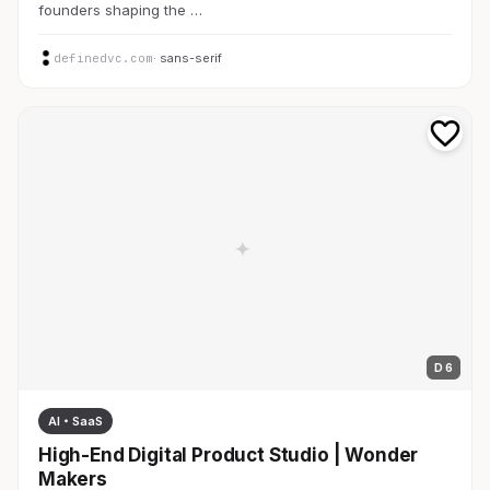
founders shaping the …
definedvc.com
· sans-serif
D 6
AI・SaaS
High-End Digital Product Studio | Wonder
Makers