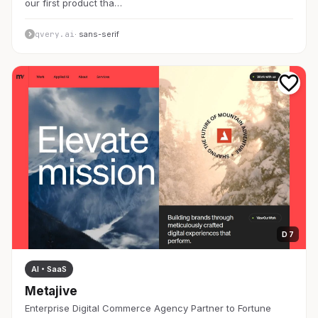
our first product tha…
qvery.ai
· sans-serif
D 7
AI・SaaS
Metajive
Enterprise Digital Commerce Agency Partner to Fortune