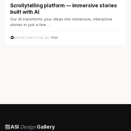
Scrollytelling platform — immersive stories
built with AI
Our AI transforms your ideas into immersive, interactive
stories in just a few …
scrollytelling.ai
· Inter
ASI
Design
Gallery