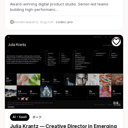
Award-winning digital product studio. Senior-led teams
building high-performanc…
wondermakers.digital
· codec-pro
D 6
AI・SaaS
ダーク
Julia Krantz — Creative Director in Emerging