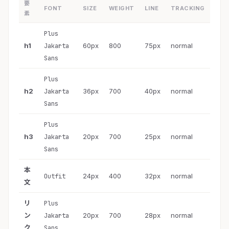
要
FONT
SIZE
WEIGHT
LINE
TRACKING
素
Plus
h1
60px
800
75px
normal
Jakarta
Sans
Plus
h2
36px
700
40px
normal
Jakarta
Sans
Plus
h3
20px
700
25px
normal
Jakarta
Sans
本
24px
400
32px
normal
Outfit
文
リ
Plus
ン
20px
700
28px
normal
Jakarta
ク
Sans