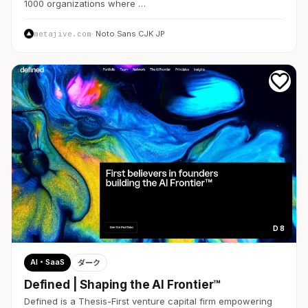
1000 organizations where …
metajive.com
· Noto Sans CJK JP
D 8
AI・SaaS
ダーク
Defined | Shaping the AI Frontier™
Defined is a Thesis-First venture capital firm empowering