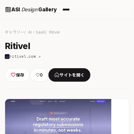
ASI
Design
Gallery
ギャラリー
AI・SaaS
Ritivel
Ritivel
ritivel.com ↗
保存
♡
0
サイトを開く