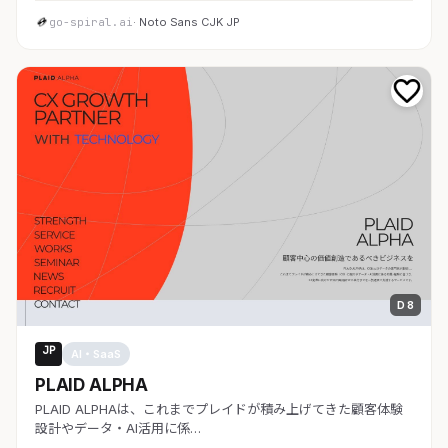
go-spiral.ai
· Noto Sans CJK JP
D 8
JP
AI・SaaS
PLAID ALPHA
PLAID ALPHAは、これまでプレイドが積み上げてきた顧客体験
設計やデータ・AI活用に係…