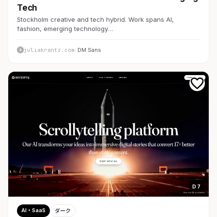
Tech
Stockholm creative and tech hybrid. Work spans AI,
fashion, emerging technology…
juliakrantz.com
· DM Sans
D 7
AI・SaaS
ダーク