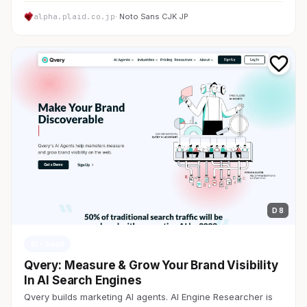
alpha.plaid.co.jp
· Noto Sans CJK JP
D 8
AI・SaaS
Qvery: Measure & Grow Your Brand Visibility
In AI Search Engines
Qvery builds marketing AI agents. AI Engine Researcher is