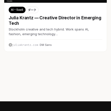
AI・SaaS
ダーク
Julia Krantz — Creative Director in Emerging
Tech
Stockholm creative and tech hybrid. Work spans AI,
fashion, emerging technology…
juliakrantz.com
· DM Sans