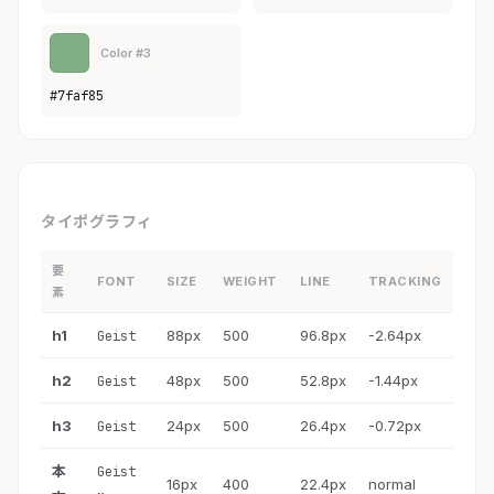
Color #3
#7faf85
タイポグラフィ
要
FONT
SIZE
WEIGHT
LINE
TRACKING
素
h1
88px
500
96.8px
-2.64px
Geist
h2
48px
500
52.8px
-1.44px
Geist
h3
24px
500
26.4px
-0.72px
Geist
本
Geist
16px
400
22.4px
normal