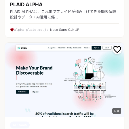
PLAID ALPHA
PLAID ALPHAは、これまでプレイドが積み上げてきた顧客体験
設計やデータ・AI活用に係…
alpha.plaid.co.jp
· Noto Sans CJK JP
D 8
AI・SaaS