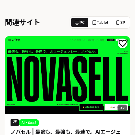
関連サイト
PC
Tablet
SP
D 7
JP
AI・SaaS
ノバセル | 最適も、最強も、最速で。AIエージェ