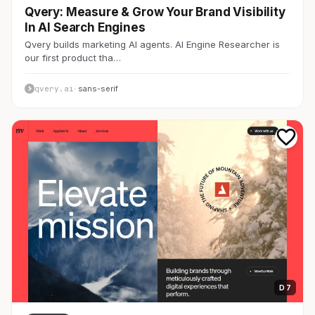
Qvery: Measure & Grow Your Brand Visibility
In AI Search Engines
Qvery builds marketing AI agents. AI Engine Researcher is
our first product tha…
qvery.ai
· sans-serif
D 7