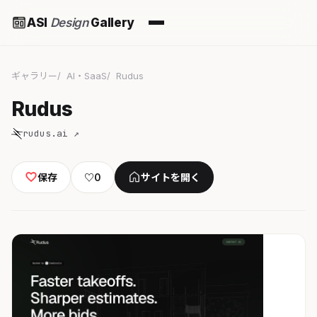
ASI
Design
Gallery
ギャラリー
AI・SaaS
Rudus
Rudus
rudus.ai ↗
保存
♡
0
サイトを開く