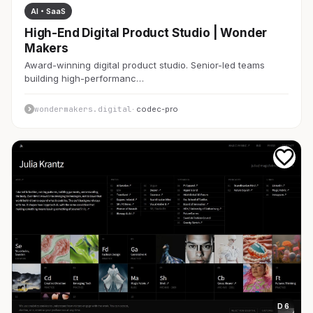
AI・SaaS
High-End Digital Product Studio | Wonder
Makers
Award-winning digital product studio. Senior-led teams
building high-performanc…
wondermakers.digital
· codec-pro
D 6