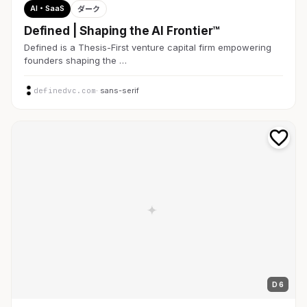
AI・SaaS
ダーク
Defined | Shaping the AI Frontier™
Defined is a Thesis-First venture capital firm empowering
founders shaping the …
definedvc.com
· sans-serif
D 6