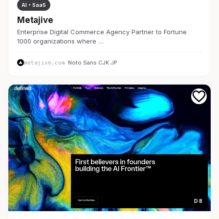
AI・SaaS
Metajive
Enterprise Digital Commerce Agency Partner to Fortune
1000 organizations where …
metajive.com
· Noto Sans CJK JP
D 8