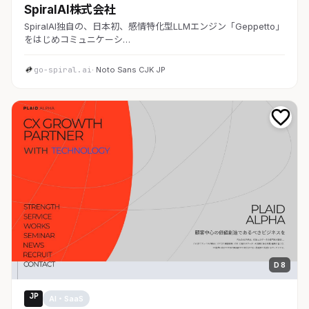
SpiralAI株式会社
SpiralAI独自の、日本初、感情特化型LLMエンジン「Geppetto」
をはじめコミュニケーシ…
go-spiral.ai
· Noto Sans CJK JP
D 8
JP
AI・SaaS