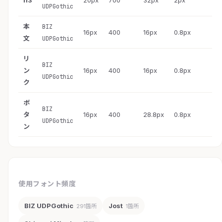
h3
20px
700
32px
2px
UDPGothic
本
BIZ
16px
400
16px
0.8px
文
UDPGothic
リ
BIZ
ン
16px
400
16px
0.8px
UDPGothic
ク
ボ
BIZ
タ
16px
400
28.8px
0.8px
UDPGothic
ン
使用フォント頻度
BIZ UDPGothic
Jost
291箇所
1箇所