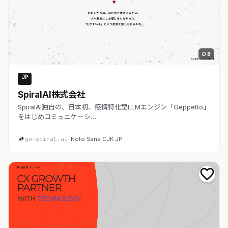
D 8
JP
AI・SaaS
SpiralAI株式会社
SpiralAI独自の、日本初、感情特化型LLMエンジン「Geppetto」
をはじめコミュニケーシ…
go-spiral.ai
· Noto Sans CJK JP