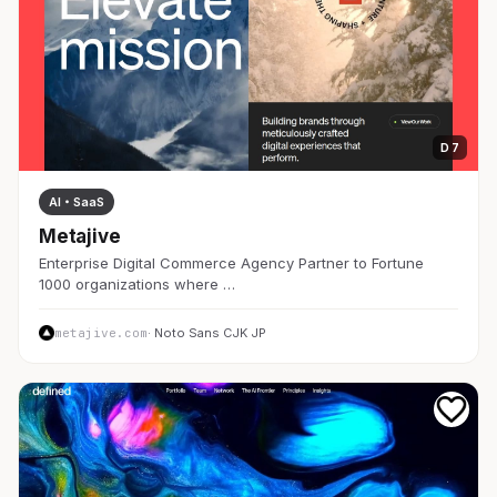
D 7
AI・SaaS
Metajive
Enterprise Digital Commerce Agency Partner to Fortune
1000 organizations where …
metajive.com
· Noto Sans CJK JP