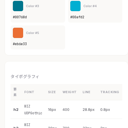
Color #3
Color #4
#00768d
#00afd2
Color #5
#eb6e33
タイポグラフィ
要
FONT
SIZE
WEIGHT
LINE
TRACKING
素
BIZ
h2
16px
400
28.8px
0.8px
UDPGothic
BIZ