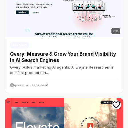
D 8
AI・SaaS
Qvery: Measure & Grow Your Brand Visibility
In AI Search Engines
Qvery builds marketing AI agents. AI Engine Researcher is
our first product tha…
qvery.ai
· sans-serif