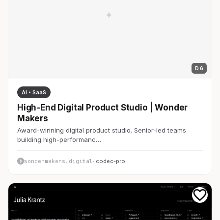
D 6
AI・SaaS
High-End Digital Product Studio | Wonder
Makers
Award-winning digital product studio. Senior-led teams
building high-performanc…
wondermakers.digital
· codec-pro