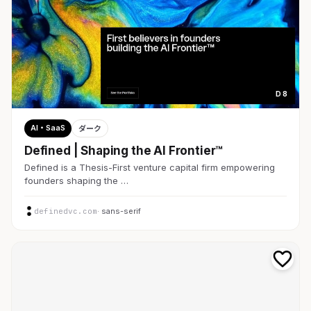
D 8
AI・SaaS
ダーク
Defined | Shaping the AI Frontier™
Defined is a Thesis-First venture capital firm empowering
founders shaping the …
definedvc.com
· sans-serif