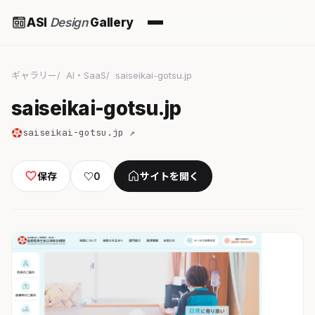
ASI
Design
Gallery
ギャラリー
AI・SaaS
saiseikai-gotsu.jp
saiseikai-gotsu.jp
saiseikai-gotsu.jp ↗
保存
♡
0
サイトを開く