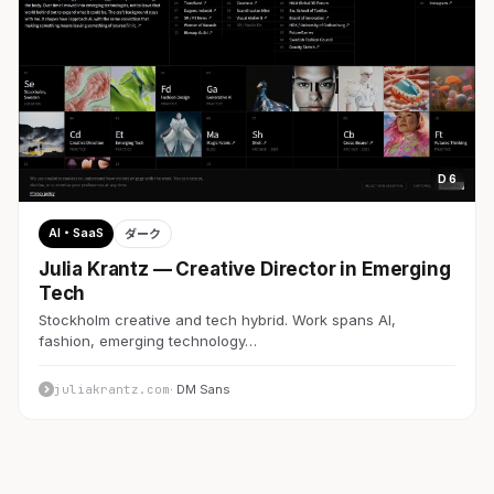
D 6
AI・SaaS
ダーク
Julia Krantz — Creative Director in Emerging
Tech
Stockholm creative and tech hybrid. Work spans AI,
fashion, emerging technology…
juliakrantz.com
· DM Sans