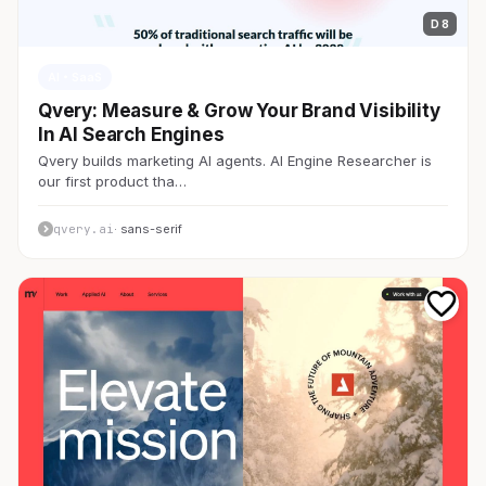
D 8
AI・SaaS
Qvery: Measure & Grow Your Brand Visibility
In AI Search Engines
Qvery builds marketing AI agents. AI Engine Researcher is
our first product tha…
qvery.ai
· sans-serif