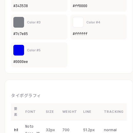
#343538
#ff0000
Color #3
Color #4
#7c7e85
#ffffff
Color #5
#0000ee
タイポグラフィ
要
FONT
SIZE
WEIGHT
LINE
TRACKING
素
Noto
h1
32px
700
51.2px
normal