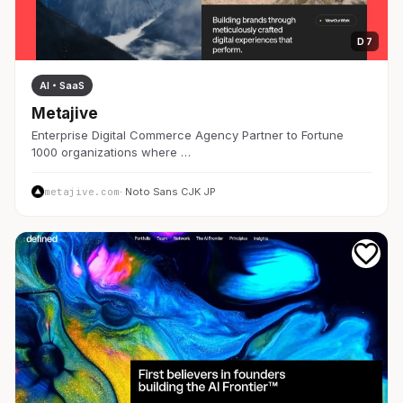
D 7
AI・SaaS
Metajive
Enterprise Digital Commerce Agency Partner to Fortune
1000 organizations where …
metajive.com
· Noto Sans CJK JP