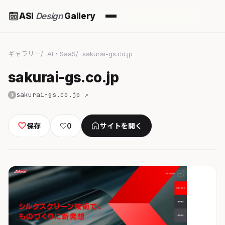
ASI
Design
Gallery
ギャラリー
AI・SaaS
sakurai-gs.co.jp
sakurai-gs.co.jp
sakurai-gs.co.jp ↗
保存
♡
0
サイトを開く