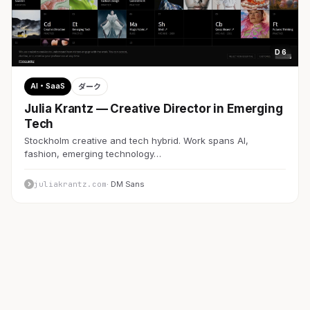
D 6
AI・SaaS
ダーク
Julia Krantz — Creative Director in Emerging
Tech
Stockholm creative and tech hybrid. Work spans AI,
fashion, emerging technology…
juliakrantz.com
· DM Sans