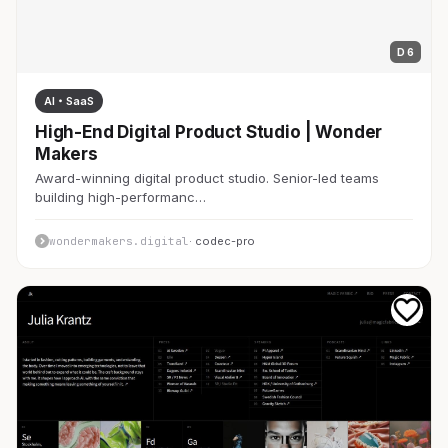
D 6
AI・SaaS
High-End Digital Product Studio | Wonder
Makers
Award-winning digital product studio. Senior-led teams
building high-performanc…
wondermakers.digital
· codec-pro