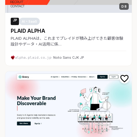
D 8
JP
AI・SaaS
PLAID ALPHA
PLAID ALPHAは、これまでプレイドが積み上げてきた顧客体験
設計やデータ・AI活用に係…
alpha.plaid.co.jp
· Noto Sans CJK JP