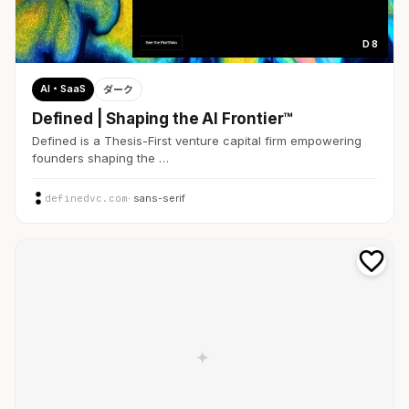
D 8
AI・SaaS
ダーク
Defined | Shaping the AI Frontier™
Defined is a Thesis-First venture capital firm empowering
founders shaping the …
definedvc.com
· sans-serif