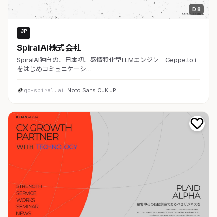
D 8
JP
AI・SaaS
SpiralAI株式会社
SpiralAI独自の、日本初、感情特化型LLMエンジン「Geppetto」
をはじめコミュニケーシ…
go-spiral.ai
· Noto Sans CJK JP