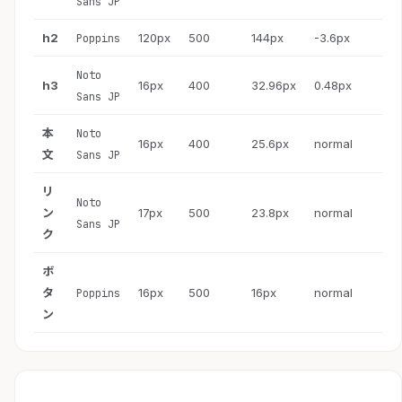
Sans JP
h2
120px
500
144px
-3.6px
Poppins
Noto
h3
16px
400
32.96px
0.48px
Sans JP
本
Noto
16px
400
25.6px
normal
文
Sans JP
リ
Noto
ン
17px
500
23.8px
normal
Sans JP
ク
ボ
タ
16px
500
16px
normal
Poppins
ン