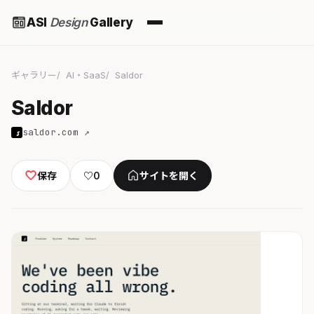
ASI
Design
Gallery
ギャラリー
AI・SaaS
Saldor
Saldor
saldor.com ↗
保存
♡
0
サイトを開く