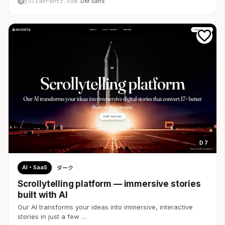
juliakrantz.com
· DM Sans
D 7
AI・SaaS
ダーク
Scrollytelling platform — immersive stories
built with AI
Our AI transforms your ideas into immersive, interactive
stories in just a few …