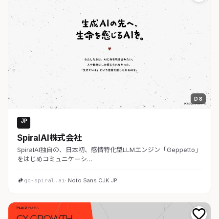
D 8
JP
AI・SaaS
SpiralAI株式会社
SpiralAI独自の、日本初、感情特化型LLMエンジン「Geppetto」
をはじめコミュニケーシ…
go-spiral.ai
· Noto Sans CJK JP