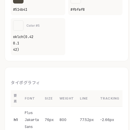
#514b41
#fbfaf8
Color #5
oklch(0.42
0.1
42)
タイポグラフィ
要
FONT
SIZE
WEIGHT
LINE
TRACKING
素
Plus
h1
76px
800
77.52px
-2.66px
Jakarta
Sans