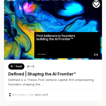
D 8
AI・SaaS
ダーク
Defined | Shaping the AI Frontier™
Defined is a Thesis-First venture capital firm empowering
founders shaping the …
definedvc.com
· sans-serif