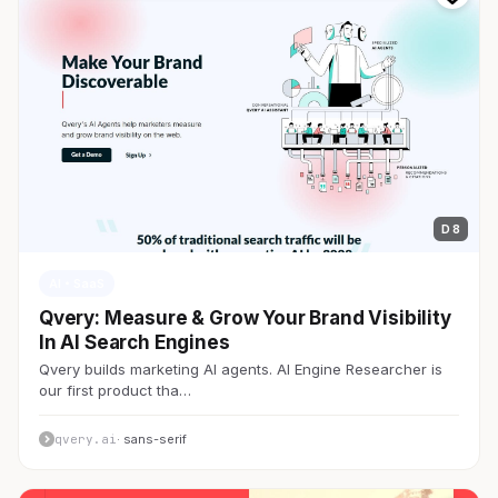
D 8
AI・SaaS
Qvery: Measure & Grow Your Brand Visibility
In AI Search Engines
Qvery builds marketing AI agents. AI Engine Researcher is
our first product tha…
qvery.ai
· sans-serif