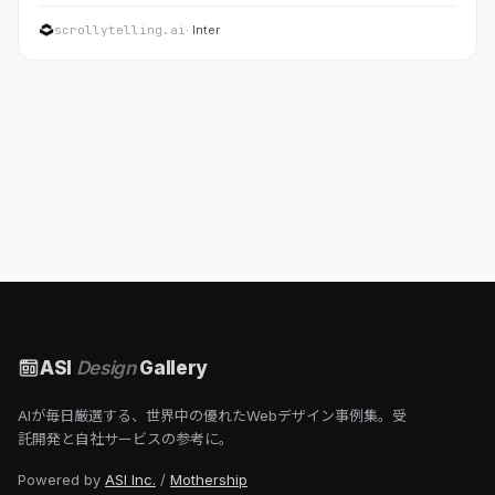
scrollytelling.ai
· Inter
ASI
Design
Gallery
AIが毎日厳選する、世界中の優れたWebデザイン事例集。受
託開発と自社サービスの参考に。
Powered by
ASI Inc.
/
Mothership