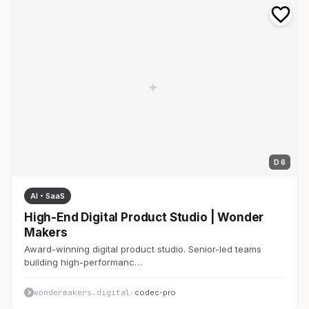
D 6
AI・SaaS
High-End Digital Product Studio | Wonder
Makers
Award-winning digital product studio. Senior-led teams
building high-performanc…
wondermakers.digital
· codec-pro