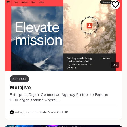
D 7
AI・SaaS
Metajive
Enterprise Digital Commerce Agency Partner to Fortune
1000 organizations where …
metajive.com
· Noto Sans CJK JP