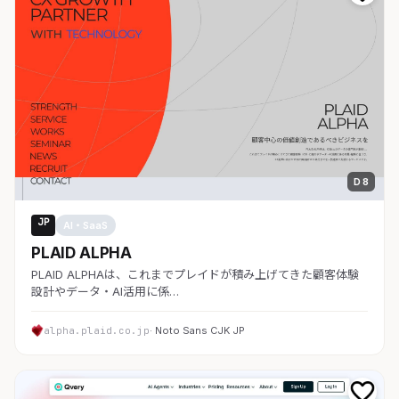
D 8
JP
AI・SaaS
PLAID ALPHA
PLAID ALPHAは、これまでプレイドが積み上げてきた顧客体験
設計やデータ・AI活用に係…
alpha.plaid.co.jp
· Noto Sans CJK JP