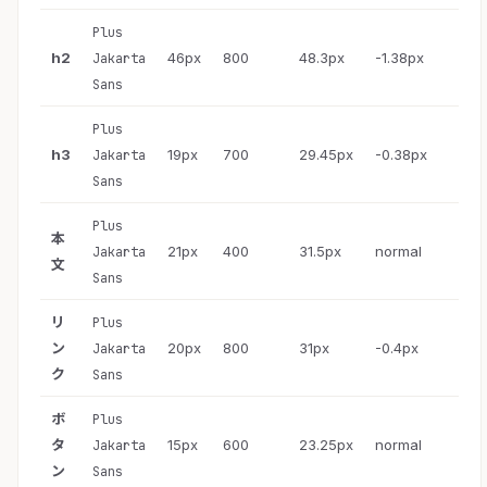
Plus
h2
46px
800
48.3px
-1.38px
Jakarta
Sans
Plus
h3
19px
700
29.45px
-0.38px
Jakarta
Sans
Plus
本
21px
400
31.5px
normal
Jakarta
文
Sans
リ
Plus
ン
20px
800
31px
-0.4px
Jakarta
ク
Sans
ボ
Plus
タ
15px
600
23.25px
normal
Jakarta
ン
Sans