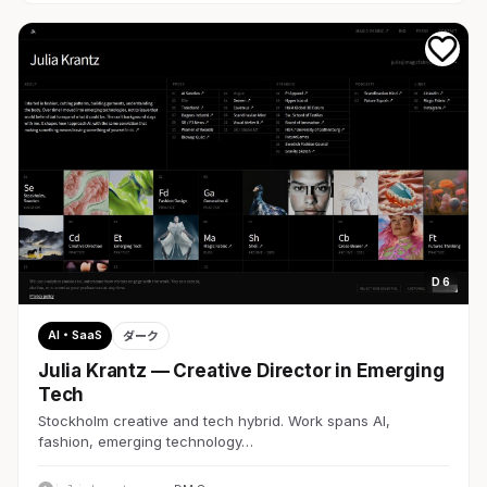
D 6
AI・SaaS
ダーク
Julia Krantz — Creative Director in Emerging
Tech
Stockholm creative and tech hybrid. Work spans AI,
fashion, emerging technology…