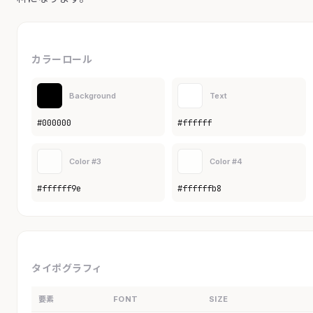
カラーロール
Background
Text
#000000
#ffffff
Color #3
Color #4
#ffffff9e
#ffffffb8
タイポグラフィ
要素
FONT
SIZE