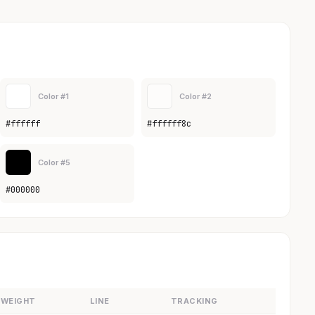
Color #1
Color #2
#ffffff
#ffffff8c
Color #5
#000000
WEIGHT
LINE
TRACKING