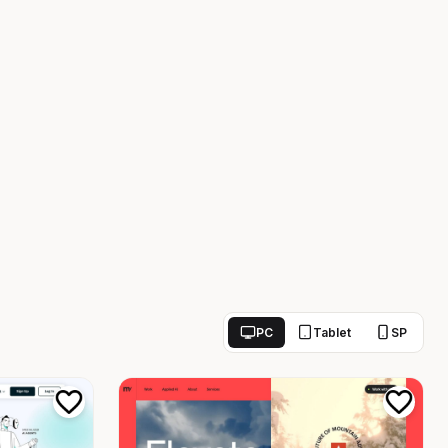
PC
Tablet
SP