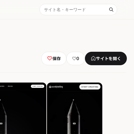
保存
♡
0
サイトを開く