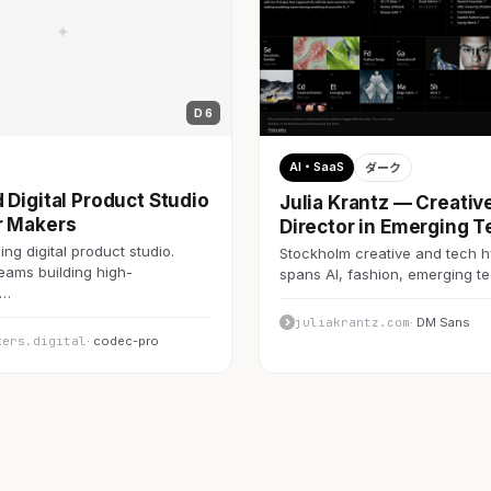
D 6
AI・SaaS
ダーク
 Digital Product Studio
Julia Krantz — Creativ
r Makers
Director in Emerging T
ng digital product studio.
Stockholm creative and tech h
teams building high-
spans AI, fashion, emerging 
c…
juliakrantz.com
· DM Sans
kers.digital
· codec-pro