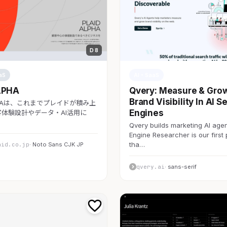
D 8
aS
AI・SaaS
LPHA
Qvery: Measure & Gro
Brand Visibility In AI S
LPHAは、これまでプレイドが積み上
Engines
体験設計やデータ・AI活用に
Qvery builds marketing AI agen
Engine Researcher is our first
tha…
aid.co.jp
· Noto Sans CJK JP
qvery.ai
· sans-serif