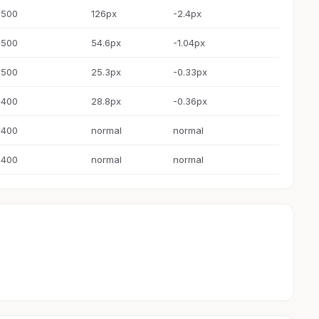
500
126px
-2.4px
500
54.6px
-1.04px
500
25.3px
-0.33px
400
28.8px
-0.36px
400
normal
normal
400
normal
normal