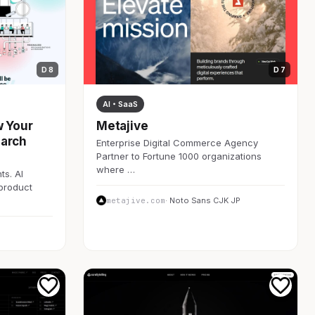
D 8
D 7
AI・SaaS
w Your
Metajive
earch
Enterprise Digital Commerce Agency
Partner to Fortune 1000 organizations
where …
ts. AI
 product
metajive.com
· Noto Sans CJK JP