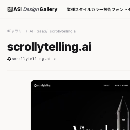
ASI
Design
Gallery
業種
スタイル
カラー
技術
フォント
ギャラリー
AI・SaaS
scrollytelling.ai
scrollytelling.ai
scrollytelling.ai ↗