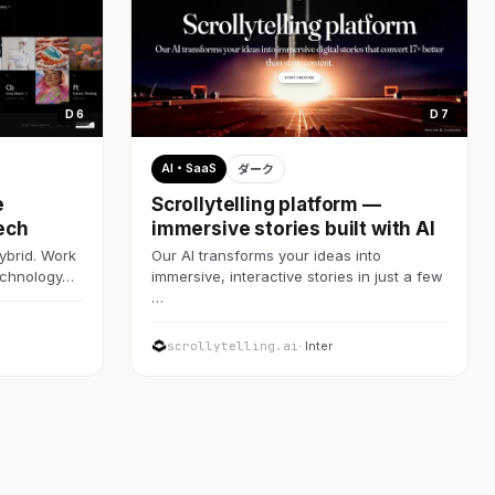
D 6
D 7
AI・SaaS
ダーク
e
Scrollytelling platform —
ech
immersive stories built with AI
ybrid. Work
Our AI transforms your ideas into
technology…
immersive, interactive stories in just a few
…
scrollytelling.ai
· Inter