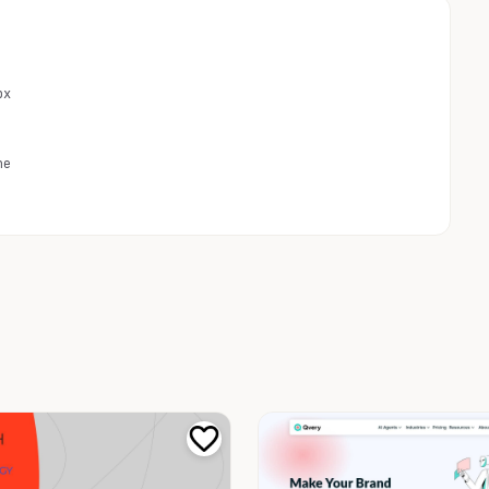
px
ne