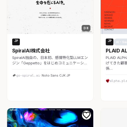
D 8
JP
JP
AI・SaaS
AI・Sa
SpiralAI株式会社
PLAID A
SpiralAI独自の、日本初、感情特化型LLMエン
PLAID A
ジン「Geppetto」をはじめコミュニケーシ…
げてきた顧客
係…
go-spiral.ai
· Noto Sans CJK JP
alpha.pl