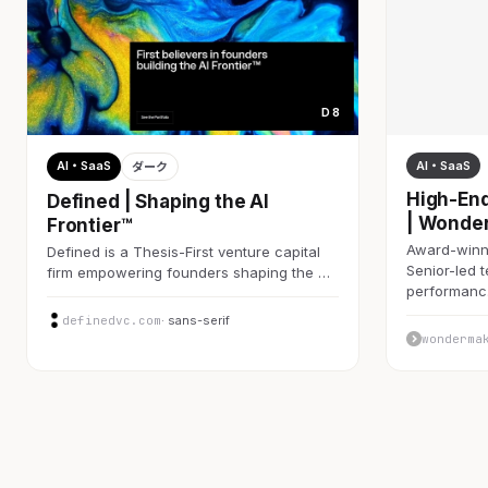
D 8
AI・SaaS
AI・SaaS
ダーク
High-End
Defined | Shaping the AI
| Wonde
Frontier™
Award-winni
Defined is a Thesis-First venture capital
Senior-led 
firm empowering founders shaping the …
performan
definedvc.com
· sans-serif
wonderma