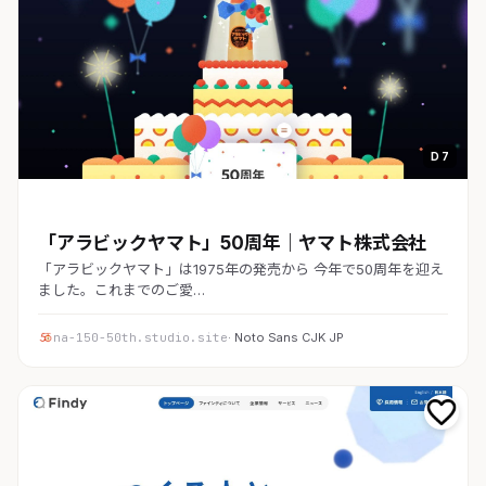
D 7
コーポレート
「アラビックヤマト」50周年｜ヤマト株式会社
「アラビックヤマト」は1975年の発売から 今年で50周年を迎え
ました。これまでのご愛…
na-150-50th.studio.site
· Noto Sans CJK JP