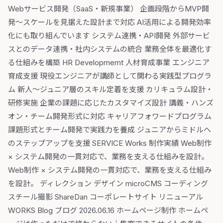
Webサービス開発（SaaS・新規事業） 企画段階からMVP開
発〜スケールを見据えた設計まで対応 AI活用による開発効率
化にも取り組んでいます システム連携・API開発 外部サービ
スとのデータ連携・社内システムの統合 業務全体を最適化す
る仕組みを構築 HR Developmemt 人材育成事業 エンジニア
育成支援 現役エンジニアが講師として関わる実践型プログラ
ム 新人〜ジュニア層のスキル定着を支援 カリキュラム設計・
研修実施 企業の課題に応じたカスタマイズ設計 講義・ハンズ
オン・チーム開発形式に対応 キャリアフォワードプログラム
課題形式とチーム開発で実践力を養成 ジュニアからミドルへ
のステップアップを支援 SERVICE Works 制作実績 Web制作
× システム開発の一貫対応で、業務を支える仕組みを設計。
Web制作 × システム開発の一貫対応で、業務を支える仕組み
を設計。 ディレクション デザイン microCMS コーディング
スチール撮影 ShareDan コーポレートサイト リニューアル
WORKS Blog ブログ 2026.06.16 ホームページ制作 ホームペ