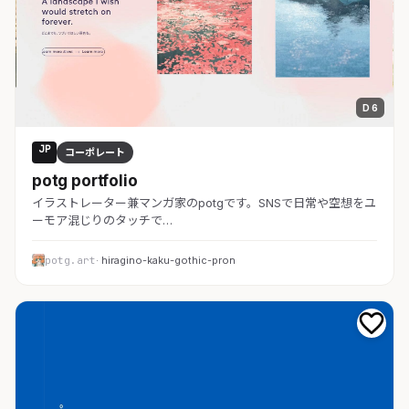
D 6
JP
コーポレート
potg portfolio
イラストレーター兼マンガ家のpotgです。SNSで日常や空想をユ
ーモア混じりのタッチで…
potg.art
· hiragino-kaku-gothic-pron