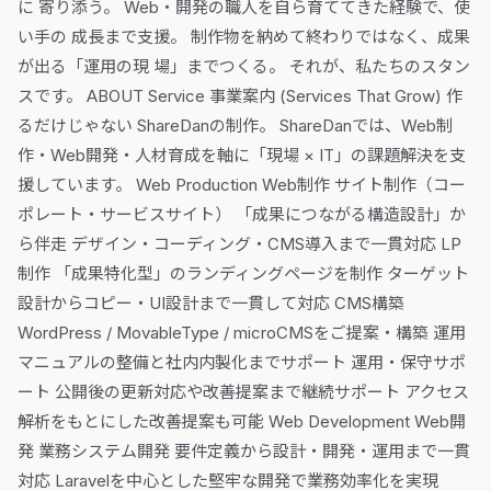
に 寄り添う。 Web・開発の職人を自ら育ててきた経験で、使
い手の 成長まで支援。 制作物を納めて終わりではなく、成果
が出る「運用の現 場」までつくる。 それが、私たちのスタン
スです。 ABOUT Service 事業案内 (Services That Grow) 作
るだけじゃない ShareDanの制作。 ShareDanでは、Web制
作・Web開発・人材育成を軸に「現場 × IT」の課題解決を支
援しています。 Web Production Web制作 サイト制作（コー
ポレート・サービスサイト） 「成果につながる構造設計」か
ら伴走 デザイン・コーディング・CMS導入まで一貫対応 LP
制作 「成果特化型」のランディングページを制作 ターゲット
設計からコピー・UI設計まで一貫して対応 CMS構築
WordPress / MovableType / microCMSをご提案・構築 運用
マニュアルの整備と社内内製化までサポート 運用・保守サポ
ート 公開後の更新対応や改善提案まで継続サポート アクセス
解析をもとにした改善提案も可能 Web Development Web開
発 業務システム開発 要件定義から設計・開発・運用まで一貫
対応 Laravelを中心とした堅牢な開発で業務効率化を実現