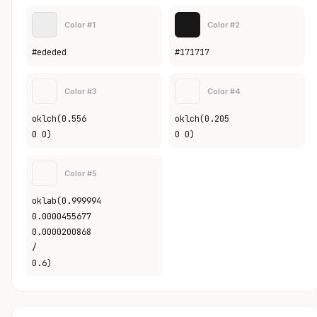
Color #1
Color #2
#ededed
#171717
Color #3
Color #4
oklch(0.556
oklch(0.205
0 0)
0 0)
Color #5
oklab(0.999994
0.0000455677
0.0000200868
/
0.6)