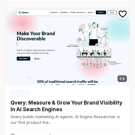
D 8
AI・SaaS
Qvery: Measure & Grow Your Brand Visibility
In AI Search Engines
Qvery builds marketing AI agents. AI Engine Researcher is
our first product tha…