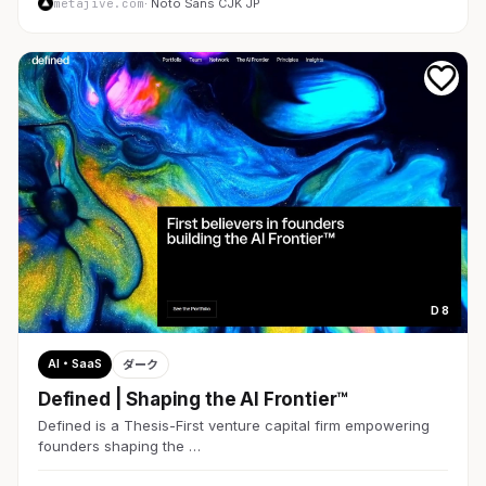
metajive.com
· Noto Sans CJK JP
D 8
AI・SaaS
ダーク
Defined | Shaping the AI Frontier™
Defined is a Thesis-First venture capital firm empowering
founders shaping the …