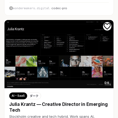
wondermakers.digital
· codec-pro
D 6
AI・SaaS
ダーク
Julia Krantz — Creative Director in Emerging
Tech
Stockholm creative and tech hybrid. Work spans AI,