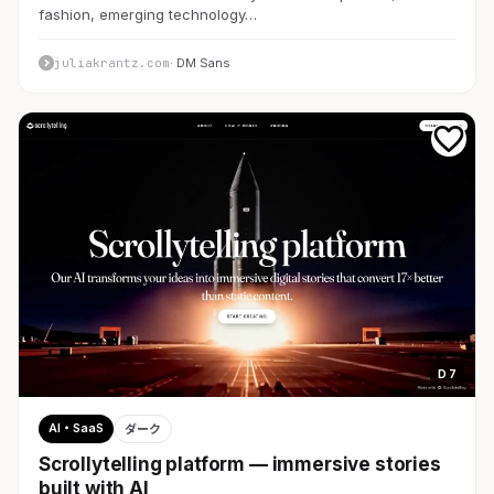
fashion, emerging technology…
juliakrantz.com
· DM Sans
D 7
AI・SaaS
ダーク
Scrollytelling platform — immersive stories
built with AI