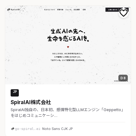
D 8
JP
AI・SaaS
SpiralAI株式会社
SpiralAI独自の、日本初、感情特化型LLMエンジン「Geppetto」
をはじめコミュニケーシ…
go-spiral.ai
· Noto Sans CJK JP