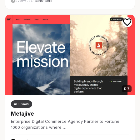
qvery.ai
· sans-serif
D 7
AI・SaaS
Metajive
Enterprise Digital Commerce Agency Partner to Fortune
1000 organizations where …