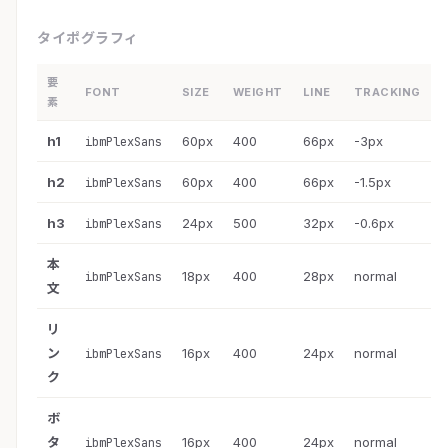
タイポグラフィ
要
FONT
SIZE
WEIGHT
LINE
TRACKING
素
h1
60px
400
66px
-3px
ibmPlexSans
h2
60px
400
66px
-1.5px
ibmPlexSans
h3
24px
500
32px
-0.6px
ibmPlexSans
本
18px
400
28px
normal
ibmPlexSans
文
リ
ン
16px
400
24px
normal
ibmPlexSans
ク
ボ
タ
16px
400
24px
normal
ibmPlexSans