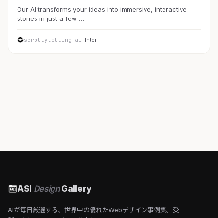
Our AI transforms your ideas into immersive, interactive
stories in just a few …
scrollytelling.ai
· Inter
ASI
Design
Gallery
AIが毎日厳選する、世界中の優れたWebデザイン事例集。受