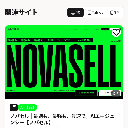
関連サイト
PC
Tablet
SP
D 7
JP
AI・SaaS
ノバセル | 最適も、最強も、最速で。AIエージェ
ンシー【ノバセル】