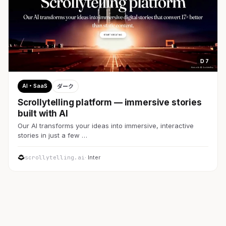
D 7
AI・SaaS
ダーク
Scrollytelling platform — immersive stories
built with AI
Our AI transforms your ideas into immersive, interactive
stories in just a few …
scrollytelling.ai
· Inter