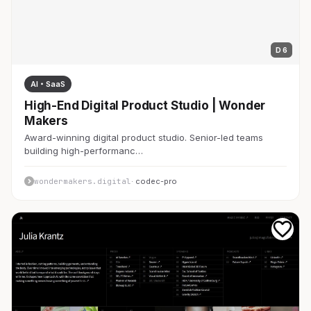
D 6
AI・SaaS
High-End Digital Product Studio | Wonder
Makers
Award-winning digital product studio. Senior-led teams
building high-performanc…
wondermakers.digital
· codec-pro