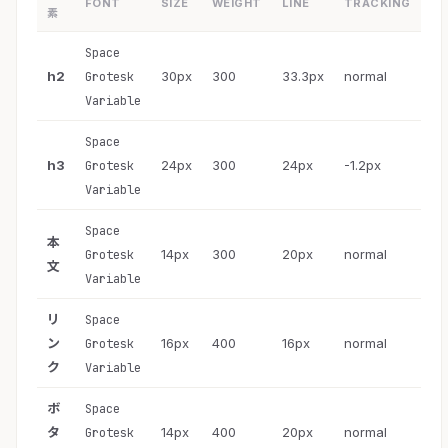
FONT
SIZE
WEIGHT
LINE
TRACKING
素
Space
h2
30px
300
33.3px
normal
Grotesk
Variable
Space
h3
24px
300
24px
-1.2px
Grotesk
Variable
Space
本
14px
300
20px
normal
Grotesk
文
Variable
リ
Space
ン
16px
400
16px
normal
Grotesk
ク
Variable
ボ
Space
タ
14px
400
20px
normal
Grotesk