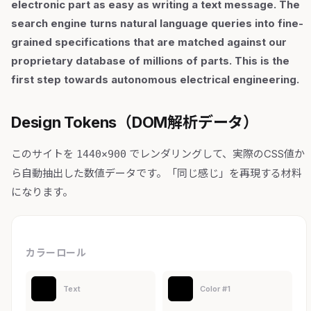
electronic part as easy as writing a text message. The
search engine turns natural language queries into fine-
grained specifications that are matched against our
proprietary database of millions of parts. This is the
first step towards autonomous electrical engineering.
Design Tokens（DOM解析データ）
このサイトを
でレンダリングして、実際のCSS値か
1440×900
ら自動抽出した数値データです。「同じ感じ」を再現する材料
になります。
カラーロール
Text
Color #1