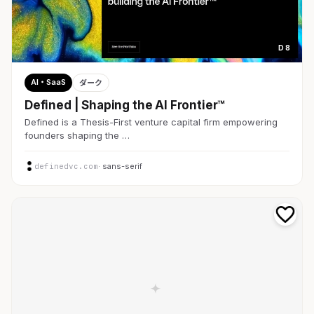
D 8
AI・SaaS
ダーク
Defined | Shaping the AI Frontier™
Defined is a Thesis-First venture capital firm empowering
founders shaping the …
definedvc.com
· sans-serif