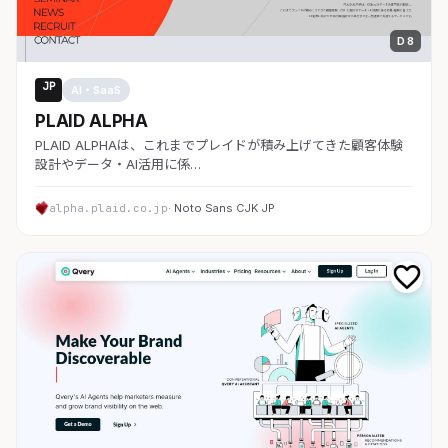
D 8
JP
AI・SaaS
PLAID ALPHA
PLAID ALPHAは、これまでプレイドが積み上げてきた顧客体験
設計やデータ・AI活用に係…
alpha.plaid.co.jp
· Noto Sans CJK JP