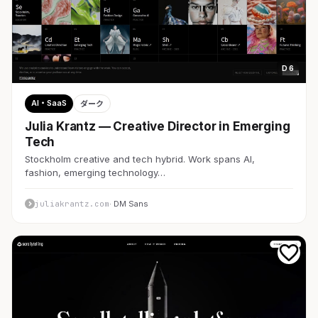
D 6
AI・SaaS
ダーク
Julia Krantz — Creative Director in Emerging
Tech
Stockholm creative and tech hybrid. Work spans AI,
fashion, emerging technology…
juliakrantz.com
· DM Sans