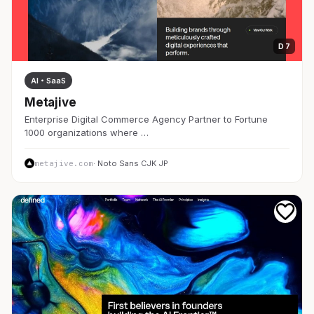
D 7
AI・SaaS
Metajive
Enterprise Digital Commerce Agency Partner to Fortune
1000 organizations where …
metajive.com
· Noto Sans CJK JP