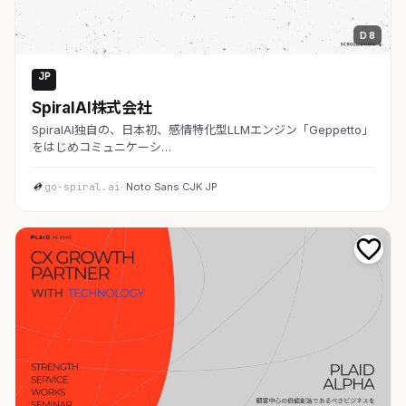
D 8
JP
AI・SaaS
SpiralAI株式会社
SpiralAI独自の、日本初、感情特化型LLMエンジン「Geppetto」
をはじめコミュニケーシ…
go-spiral.ai
· Noto Sans CJK JP