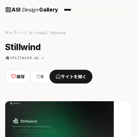
ASI
Design
Gallery
ギャラリー
AI・SaaS
Stillwind
Stillwind
stillwind.ai ↗
保存
♡
0
サイトを開く